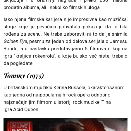
prodatih albuma, ali i nekoliko filmskih uloga.
Iako njena filmska karijera nije impresivna kao muzička,
uloge koje je pevačica prihvatala pokazuju da je bila
rođena za scenu. Ne treba zaboraviti ni to da je snimila
Golden Eye
, pesmu za jedan od delova serijala o Jamesu
Bondu, a u nastavku predstavljamo 5 filmova u kojima
igra “kraljica rokenrola”, a koje bi, ako već niste, trebalo
da pogledate.
Tommy (1975)
U britanskom mjuziklu Kenna Russela, okarakterisanom
kao jedna od najpopularnijih rock opera odnosno
najznačajnijim filmom u istoriji rock muzike, Tina
igra Acid Queen.