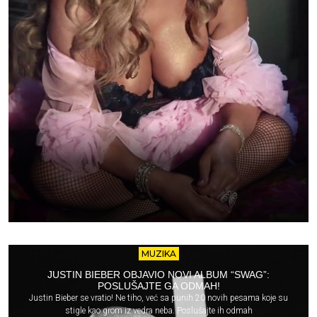
MUZIKA
JUSTIN BIEBER OBJAVIO NOVI ALBUM “SWAG”:
POSLUŠAJTE GA ODMAH!
Justin Bieber se vratio! Ne tiho, već sa punih 20 novih pesama koje su
stigle kao grom iz vedra neba. Poslušajte ih odmah