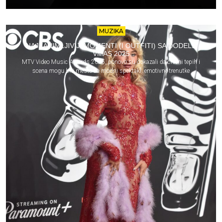
MUZIKA
NAJZANIMLJIVIJI MOMENTI (I OUTFITI) SA DODELE
VMAS 2025
MTV Video Music Awards 2025, ponovo su dokazali da crveni tepih i
scena mogu biti mesto za modni spektakl, emotivne trenutke