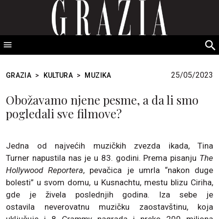
GRAZIA Srbija
S
fo
25/05/2023
GRAZIA
>
KULTURA
>
MUZIKA
Obožavamo njene pesme, a da li smo
pogledali sve filmove?
Jedna od najvećih muzičkih zvezda ikada, Tina
Turner napustila nas je u 83. godini. Prema pisanju
The
Hollywood Reportera
, pevačica je umrla “nakon duge
bolesti” u svom domu, u Kusnachtu, mestu blizu Ciriha,
gde je živela poslednjih godina. Iza sebe je
ostavila neverovatnu muzičku zaostavštinu, koja
uključuje i 8
Grammy
nagrada i preko 200 miliona