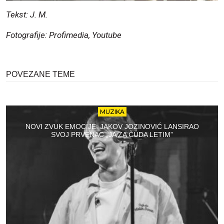
Tekst: J. M.
Fotografije: Profimedia, Youtube
POVEZANE TEME
MUZIKA
NOVI ZVUK EMOCIJE: JAKOV JOZINOVIĆ LANSIRAO
SVOJ PRVENAC „JA ZA ČUDA LETIM”