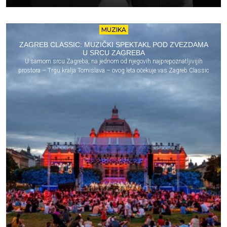
MUZIKA
ZAGREB CLASSIC: MUZIČKI SPEKTAKL POD ZVEZDAMA
U SRCU ZAGREBA
U samom srcu Zagreba, na jednom od njegovih najprepoznatljivijih
prostora – Trgu kralja Tomislava – ovog leta očekuje vas Zagreb Classic