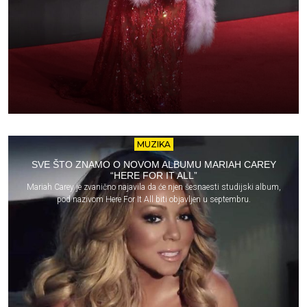
MUZIKA
SVE ŠTO ZNAMO O NOVOM ALBUMU MARIAH CAREY
“HERE FOR IT ALL”
Mariah Carey je zvanično najavila da će njen šesnaesti studijski album,
pod nazivom Here For It All biti objavljen u septembru.