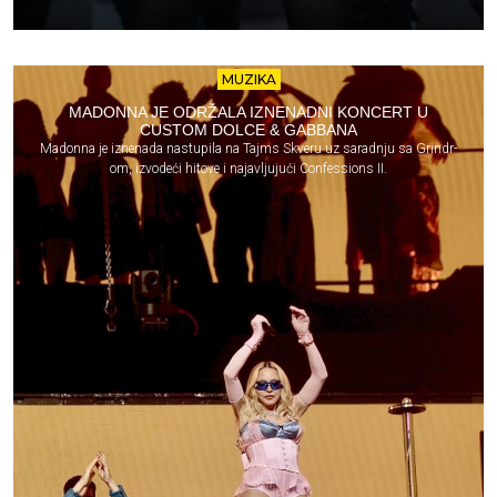
MUZIKA
MADONNA JE ODRŽALA IZNENADNI KONCERT U
CUSTOM DOLCE & GABBANA
Madonna je iznenada nastupila na Tajms Skveru uz saradnju sa Grindr-
om, izvodeći hitove i najavljujući Confessions II.