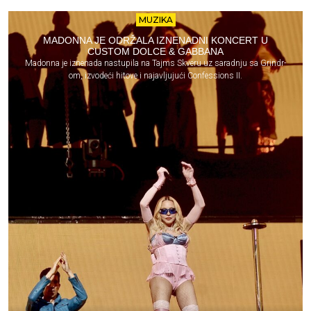
MUZIKA
MADONNA JE ODRŽALA IZNENADNI KONCERT U
CUSTOM DOLCE & GABBANA
Madonna je iznenada nastupila na Tajms Skveru uz saradnju sa Grindr-
om, izvodeći hitove i najavljujući Confessions II.