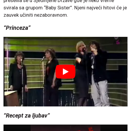
preselila se u Sjedinjene Države gde je neko vreme
svirala sa grupom “Baby Sister”. Njeni najveći hitovi će je
zauvek učiniti nezaboravnom.
“Princeza”
“Recept za ljubav”