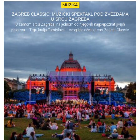
MUZIKA
ZAGREB CLASSIC: MUZIČKI SPEKTAKL POD ZVEZDAMA
U SRCU ZAGREBA
U samom srcu Zagreba, na jednom od njegovih najprepoznatljivijih
prostora – Trgu kralja Tomislava – ovog leta očekuje vas Zagreb Classic