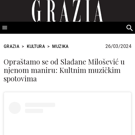
GRAZIA Srbija
S
fo
26/03/2024
GRAZIA
>
KULTURA
>
MUZIKA
Opraštamo se od Slađane Milošević u
njenom maniru: Kultnim muzičkim
spotovima