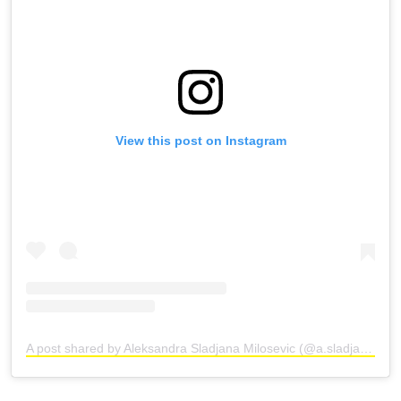
View this post on Instagram
A post shared by Aleksandra Sladjana Milosevic (@a.sladjanamilosevic)