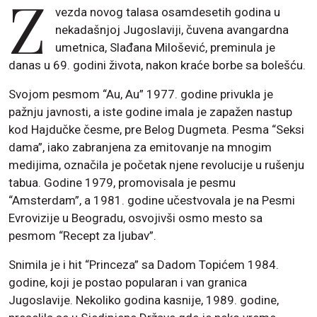
Z
vezda novog talasa osamdesetih godina u
nekadašnjoj Jugoslaviji, čuvena avangardna
umetnica, Slađana Milošević, preminula je
danas u 69. godini života, nakon kraće borbe sa bolešću.
Svojom pesmom “Au, Au” 1977. godine privukla je
pažnju javnosti, a iste godine imala je zapažen nastup
kod Hajdučke česme, pre Belog Dugmeta. Pesma “Seksi
dama”, iako zabranjena za emitovanje na mnogim
medijima, označila je početak njene revolucije u rušenju
tabua. Godine 1979, promovisala je pesmu
“Amsterdam”, a 1981. godine učestvovala je na Pesmi
Evrovizije u Beogradu, osvojivši osmo mesto sa
pesmom “Recept za ljubav”.
Snimila je i hit “Princeza” sa Dadom Topićem 1984.
godine, koji je postao popularan i van granica
Jugoslavije. Nekoliko godina kasnije, 1989. godine,