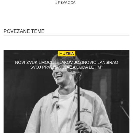
#
PEVACICA
POVEZANE TEME
MUZIKA
NOVI ZVUK EMOCIJE: JAKOV JOZINOVIĆ LANSIRAO
SVOJ PRVENAC „JA ZA ČUDA LETIM”