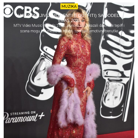
MUZIKA
NAJZANIMLJIVIJI MOMENTI (I OUTFITI) SA DODELE
VMAS 2025
MTV Video Music Awards 2025, ponovo su dokazali da crveni tepih i
scena mogu biti mesto za modni spektakl, emotivne trenutke