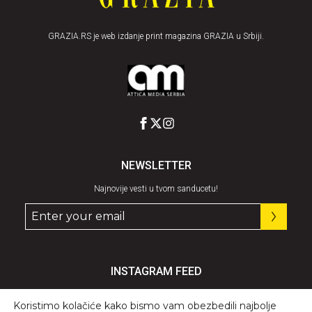
GRAZIA.RS je web izdanje print magazina GRAZIA u Srbiji.
NEWSLETTER
Najnovije vesti u tvom sanducetu!
INSTAGRAM FEED
Pratite nas
@graziaserbia
Koristimo kolačiće kako bismo vam obezbedili najbolje