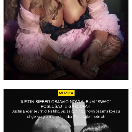
MUZIKA
JUSTIN BIEBER OBJAVIO NOVI ALBUM “SWAG”:
POSLUŠAJTE GA ODMAH!
Justin Bieber se vratio! Ne tiho, već sa punih 20 novih pesama koje su
stigle kao grom iz vedra neba. Poslušajte ih odmah