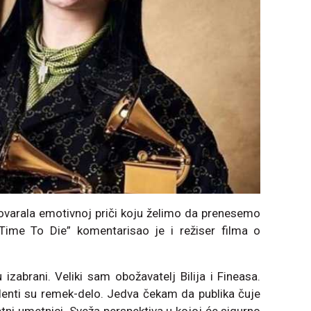
varala emotivnoj priči koju želimo da prenesemo
Time To Die” komentarisao je i režiser filma o
zabrani. Veliki sam obožavatelj Bilija i Fineasa.
alenti su remek-delo. Jedva čekam da publika čuje