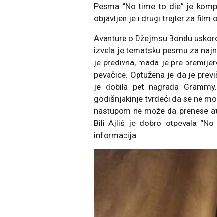
Pesma “No time to die” je kompoz
objavljen je i drugi trejler za film
Avanture o Džejmsu Bondu uskoro c
izvela je tematsku pesmu za najn
je predivna, mada je pre premij
pevačice. Optužena je da je prev
je dobila pet nagrada Grammy.
godišnjakinje tvrdeći da se ne m
nastupom ne može da prenese atm
Bili Ajliš je dobro otpevala “No
informacija.