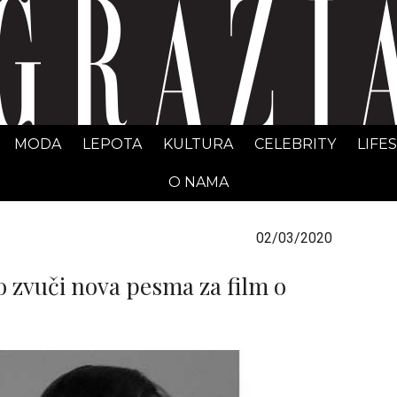
GRAZIA Srbija
MODA
LEPOTA
KULTURA
CELEBRITY
LIFE
O NAMA
02/03/2020
o zvuči nova pesma za film o