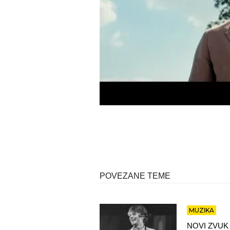
POVEZANE TEME
MUZIKA
NOVI ZVUK