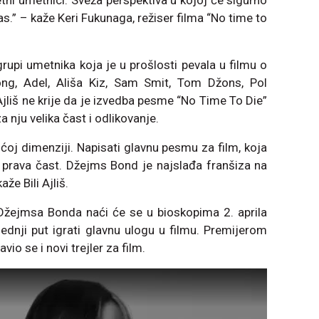
tni umetnici. Sveža perspektiva u kojoj će sigurno
s.” – kaže Keri Fukunaga, režiser filma “No time to
j grupi umetnika koja je u prošlosti pevala u filmu o
ong, Adel, Ališa Kiz, Sam Smit, Tom Džons, Pol
Ajliš ne krije da je izvedba pesme “No Time To Die”
za nju velika čast i odlikovanje.
ćoj dimenziji. Napisati glavnu pesmu za film, koja
e prava čast. Džejms Bond je najslađa franšiza na
že Bili Ajliš.
žejmsa Bonda naći će se u bioskopima 2. aprila
lednji put igrati glavnu ulogu u filmu. Premijerom
vio se i novi trejler za film.