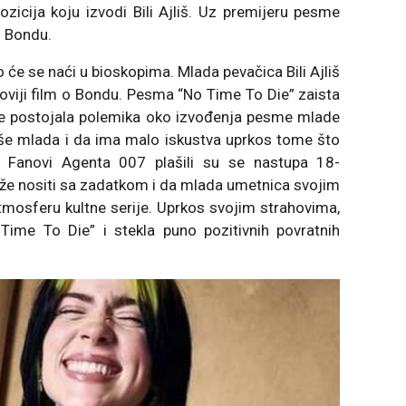
icija koju izvodi Bili Ajliš. Uz premijeru pesme
 o Bondu.
́e se naći u bioskopima. Mlada pevačica Bili Ajliš
oviji film o Bondu. Pesma “No Time To Die” zaista
ere postojala polemika oko izvođenja pesme mlade
iše mlada i da ima malo iskustva uprkos tome što
 Fanovi Agenta 007 plašili su se nastupa 18-
ože nositi sa zadatkom i da mlada umetnica svojim
osferu kultne serije. Uprkos svojim strahovima,
 Time To Die” i stekla puno pozitivnih povratnih