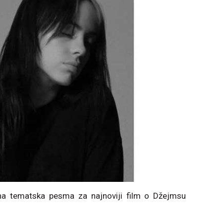
na tematska pesma za najnoviji film o Džejmsu