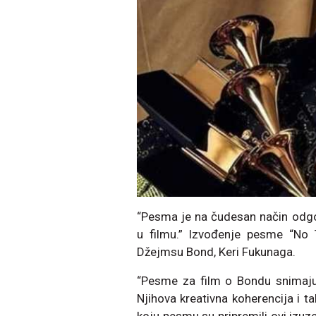
“Pesma je na čudesan način odgo
u filmu.” Izvođenje pesme “No 
Džejmsu Bond, Keri Fukunaga.
“Pesme za film o Bondu snimaju i
Njihova kreativna koherencija i t