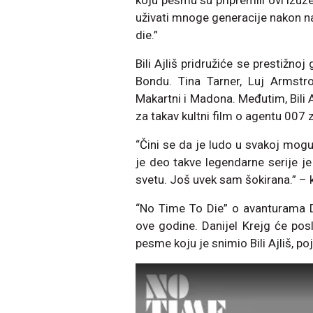
koju pesmu su pripremili ovi izuze
uživati mnoge generacije nakon na
die.”
Bili Ajliš pridružiće se prestižno
Bondu. Tina Tarner, Luj Armstr
Makartni i Madona. Međutim, Bili 
za takav kultni film o agentu 007 
“Čini se da je ludo u svakoj mogu
je deo takve legendarne serije j
svetu. Još uvek sam šokirana.” – ka
“No Time To Die” o avanturama D
ove godine. Danijel Krejg će pos
pesme koju je snimio Bili Ajliš, poja