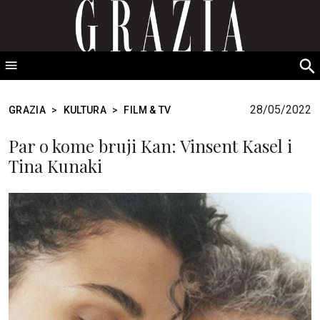
GRAZIA Srbija
S
fo
28/05/2022
GRAZIA
>
KULTURA
>
FILM & TV
Par o kome bruji Kan: Vinsent Kasel i
Tina Kunaki