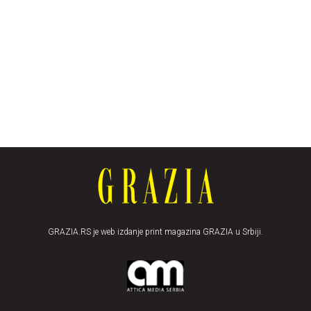
GRAZIA.RS je web izdanje print magazina GRAZIA u Srbiji.