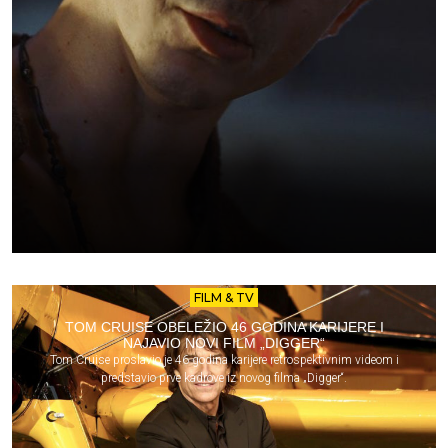
FILM & TV
TOM CRUISE OBELEŽIO 46 GODINA KARIJERE I
NAJAVIO NOVI FILM „DIGGER“
Tom Cruise proslavio je 46 godina karijere retrospektivnim videom i
predstavio prve kadrove iz novog filma „Digger“.