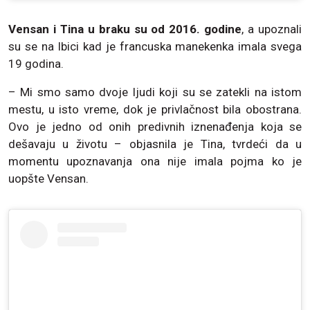
Vensan i Tina u braku su od 2016. godine
, a upoznali
su se na Ibici kad je francuska manekenka imala svega
19 godina.
– Mi smo samo dvoje ljudi koji su se zatekli na istom
mestu, u isto vreme, dok je privlačnost bila obostrana.
Ovo je jedno od onih predivnih iznenađenja koja se
dešavaju u životu – objasnila je Tina, tvrdeći da u
momentu upoznavanja ona nije imala pojma ko je
uopšte Vensan.