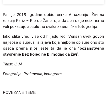
Par je 2019. godine dobio ćerku Amazoniju. Živi na
relaciji Pariz – Rio de Žaneiro, a da se i dalje neizmerno
voli pokazuje apsolutno svaka zajednička fotografija.
Iako slika vredi više od hiljadu reči, Vensan uvek govori
najlepše o supruzi, a izjava koja najbolje opisuje ono što
oseća prema njoj jeste ta da je ona “
božanstveno
stvorenje bez kojeg ne bi mogao da živi
“.
Tekst: J. M.
Fotografije: Profimedia, Instagram
POVEZANE TEME