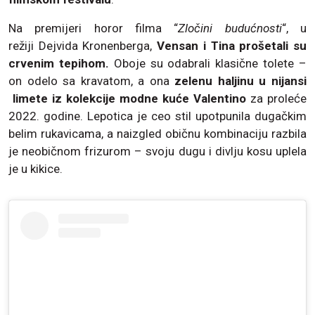
Na premijeri horor filma “
Zločini budućnosti
“, u
režiji Dejvida Kronenberga,
Vensan i Tina prošetali su
crvenim tepihom.
Oboje su odabrali klasične tolete –
on odelo sa kravatom, a ona
zelenu haljinu u nijansi
limete iz kolekcije modne kuće Valentino
za proleće
2022. godine. Lepotica je ceo stil upotpunila dugačkim
belim rukavicama, a naizgled običnu kombinaciju razbila
je neobičnom frizurom – svoju dugu i divlju kosu uplela
je u kikice.