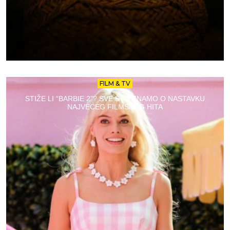
FILM & TV
STIŽE LI “BARBIE 2”? SVE ŠTO ZNAMO O NASTAVKU
NAJVEĆEG FILMSKOG HITA