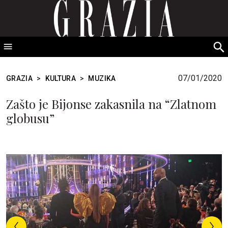
GRAZIA Srbija
S
fo
07/01/2020
GRAZIA
>
KULTURA
>
MUZIKA
Zašto je Bijonse zakasnila na “Zlatnom
globusu”