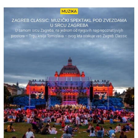
MUZIKA
ZAGREB CLASSIC: MUZIČKI SPEKTAKL POD ZVEZDAMA
U SRCU ZAGREBA
U samom srcu Zagreba, na jednom od njegovih najprepoznatljivijih
prostora – Trgu kralja Tomislava – ovog leta očekuje vas Zagreb Classic