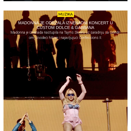
MUZIKA
MADONNA JE ODRŽALA IZNENADNI KONCERT U
CUSTOM DOLCE & GABBANA
Madonna je iznenada nastupila na Tajms Skveru uz saradnju sa Grindr-
om, izvodeći hitove i najavljujući Confessions II.