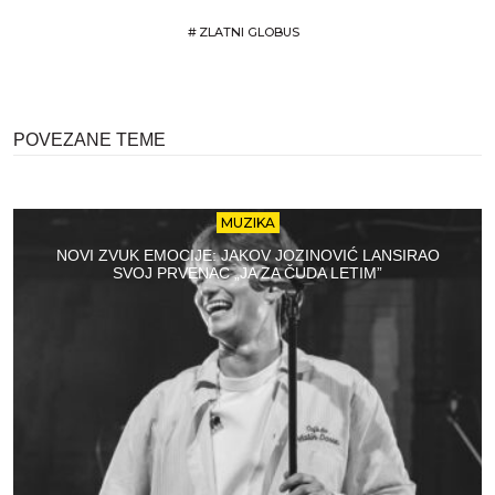
#
ZLATNI GLOBUS
POVEZANE TEME
MUZIKA
NOVI ZVUK EMOCIJE: JAKOV JOZINOVIĆ LANSIRAO
SVOJ PRVENAC „JA ZA ČUDA LETIM”