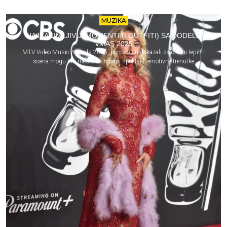
MUZIKA
NAJZANIMLJIVIJI MOMENTI (I OUTFITI) SA DODELE
VMAS 2025
MTV Video Music Awards 2025, ponovo su dokazali da crveni tepih i
scena mogu biti mesto za modni spektakl, emotivne trenutke