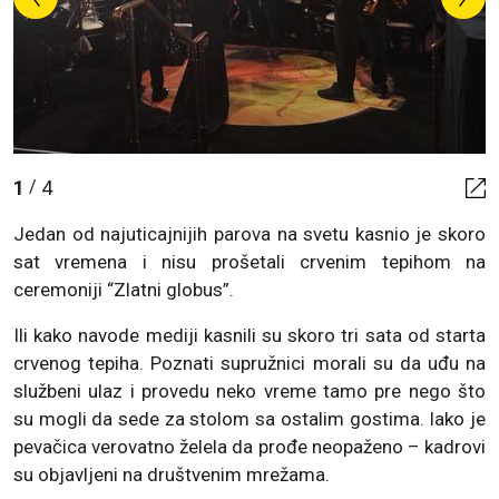
1
4
/
Jedan od najuticajnijih parova na svetu kasnio je skoro
sat vremena i nisu prošetali crvenim tepihom na
ceremoniji “Zlatni globus”.
Ili kako navode mediji kasnili su skoro tri sata od starta
crvenog tepiha. Poznati supružnici morali su da uđu na
službeni ulaz i provedu neko vreme tamo pre nego što
su mogli da sede za stolom sa ostalim gostima. Iako je
pevačica verovatno želela da prođe neopaženo – kadrovi
su objavljeni na društvenim mrežama.