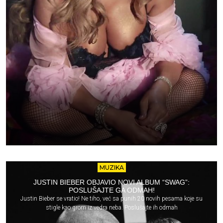
MUZIKA
JUSTIN BIEBER OBJAVIO NOVI ALBUM “SWAG”:
POSLUŠAJTE GA ODMAH!
Justin Bieber se vratio! Ne tiho, već sa punih 20 novih pesama koje su
stigle kao grom iz vedra neba. Poslušajte ih odmah