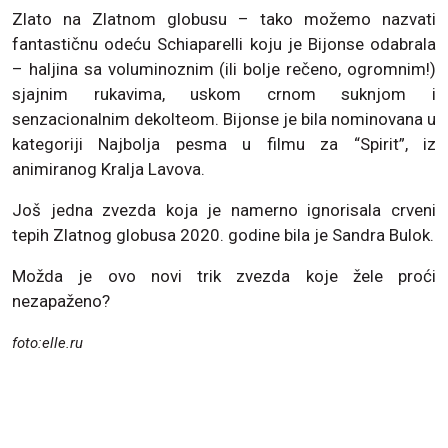
Zlato na Zlatnom globusu – tako možemo nazvati
fantastičnu odeću Sсhiараrelli koju je Bijonse odabrala
– haljina sa voluminoznim (ili bolje rečeno, ogromnim!)
sjajnim rukavima, uskom crnom suknjom i
senzacionalnim dekolteom. Bijonse je bila nominovana u
kategoriji Najbolja pesma u filmu za “Spirit”, iz
animiranog Kralja Lavova.
Još jedna zvezda koja je namerno ignorisala crveni
tepih Zlatnog globusa 2020. godine bila je Sandra Bulok.
Možda je ovo novi trik zvezda koje žele proći
nezapaženo?
foto:elle.ru