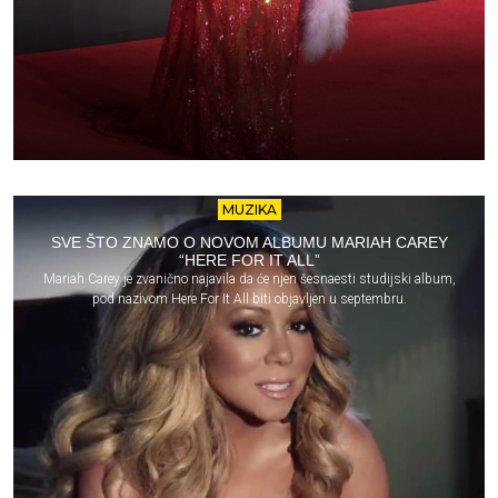
MUZIKA
SVE ŠTO ZNAMO O NOVOM ALBUMU MARIAH CAREY
“HERE FOR IT ALL”
Mariah Carey je zvanično najavila da će njen šesnaesti studijski album,
pod nazivom Here For It All biti objavljen u septembru.