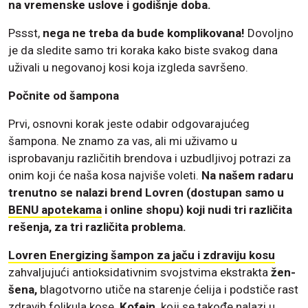
na vremenske uslove i godišnje doba.
Pssst,
nega ne treba da bude komplikovana!
Dovoljno
je da sledite samo tri koraka kako biste svakog dana
uživali u negovanoj kosi koja izgleda savršeno.
Počnite od šampona
Prvi, osnovni korak jeste odabir odgovarajućeg
šampona. Ne znamo za vas, ali mi uživamo u
isprobavanju različitih brendova i uzbudljivoj potrazi za
onim koji će naša kosa najviše voleti.
Na našem radaru
trenutno se nalazi brend Lovren (dostupan samo u
BENU apotekama
i online shopu) koji nudi tri različita
rešenja, za tri različita problema.
Lovren Energizing šampon za jaču i zdraviju kosu
zahvaljujući antioksidativnim svojstvima ekstrakta
žen-
šena,
blagotvorno utiče na starenje ćelija i podstiče rast
zdravih folikula kose.
Kofein,
koji se takođe nalazi u