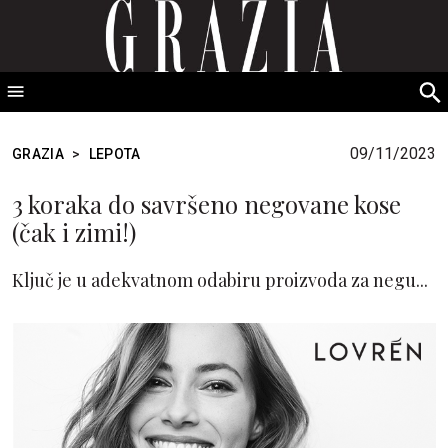
GRAZIA Srbija
S
fo
09/11/2023
GRAZIA
>
LEPOTA
3 koraka do savršeno negovane kose
(čak i zimi!)
Ključ je u adekvatnom odabiru proizvoda za negu...