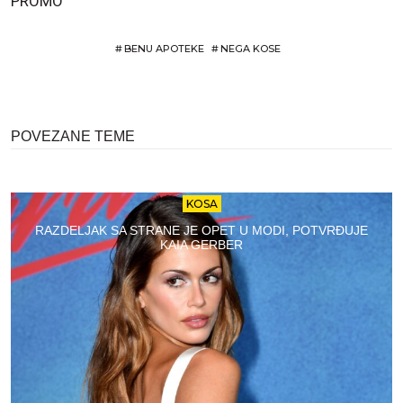
PROMO
#
BENU APOTEKE
#
NEGA KOSE
POVEZANE TEME
KOSA
RAZDELJAK SA STRANE JE OPET U MODI, POTVRĐUJE
KAIA GERBER