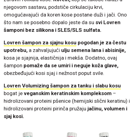
njegovom sastavu, podstiče cirkulaciju krvi,
omogućavajući da koren kose postane duži i jači. Ono
što nam se posebno dopalo jeste da su
svi Lovren
šamponi bez silikona i SLES/SLS sulfata.
Lovren šampon za sjajnu kosu
pogodan je za čestu
upotrebu,
a zahvaljujući
ulju semena lana i abisinije,
kosa je sjajnija, elastičnija i mekša. Dodatno, ovaj
šampon
pomaže da se umiri i neguje koža glave,
obezbeđujući kosi sjaj i nežnost poput svile.
Lovren Volumizing šampon za tanku i slabu kosu
bogat je
veganskim keratinskim kompleksom
–
hidrolizovani proteini pšenice (hemijski slični keratinu) i
hidrolizovani proteini pirinča pružaju
jačinu, volumen i
sjaj kosi.