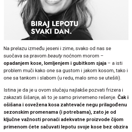
Na prelazu između jeseni i zime, svako od nas se
suočava sa pravom
beauty
noćnom morom –
opadanjem kose, lomljenjem i gubitkom sjaja
– a isti
problem muči kako one sa gustom i jakom kosom, tako i
one sa tankom i slabom (u redu, malo smo se utešili).
Istina je da je u ovom slučaju najlakše pozvati frizera i
zakazati šišanje, ali to je samo privremeno rešenje.
Čak i
ošišana i osvežena kosa zahtevaće negu prilagođenu
sezonskim promenama (i potrebama), zato je od
ključne važnosti pronaći adekvatne proizvode čijom
primenom ćete sačuvati lepotu svoje kose bez obzira