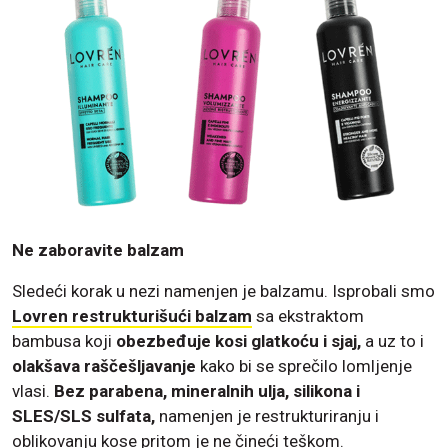
Ne zaboravite balzam
Sledeći korak u nezi namenjen je balzamu. Isprobali smo
Lovren restrukturišući balzam
sa ekstraktom
bambusa koji
obezbeđuje kosi glatkoću i sjaj,
a uz to i
olakšava raščešljavanje
kako bi se sprečilo lomljenje
vlasi.
Bez parabena, mineralnih ulja, silikona i
SLES/SLS sulfata,
namenjen je restrukturiranju i
oblikovanju kose pritom je ne čineći teškom.