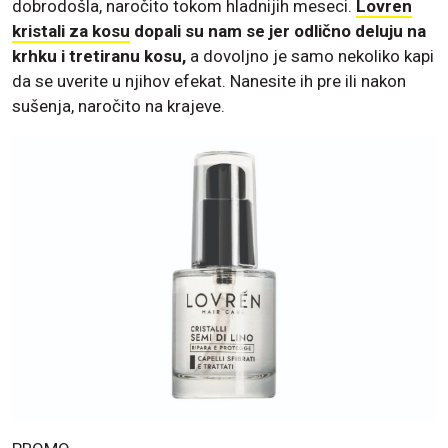
dobrodošla, naročito tokom hladnijih meseci.
Lovren
kristali za kosu
dopali su nam se jer odlično deluju na
krhku i tretiranu kosu,
a dovoljno je samo nekoliko kapi
da se uverite u njihov efekat. Nanesite ih pre ili nakon
sušenja, naročito na krajeve.