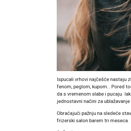
Ispucali vrhovi najčešće nastaju z
fenom, peglom, kupom… Pored toga,
da s vremenom slabe i pucaju. Iak
jednostavni načini za ublažavanje 
Obraćajući pažnju na sledeće stav
frizerski salon barem tri meseca.