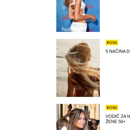
KOSA
5 NAČINA 
KOSA
VODIČ ZA 
ŽENE 50+