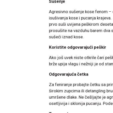
Sušenje
Agresivno sušenje kose fenom – č
isušivanja kose i pucanja krajeva.
prvo suši uvijena peškirom desetak
prosušite na vazduhu barem dva sa
sušeći iznad kose.
Koristite odgovarajući peškir
Ako još uvek niste otkrile čari p
brže upija vlagu i nežniji je od st
Odgovarajuća četka
Za feniranje probajte četku sa pr
širokim zupcima ili detangling br
umršene dlake. Ne češljajte je agr
osetljivija i sklonija pucanju. Pode