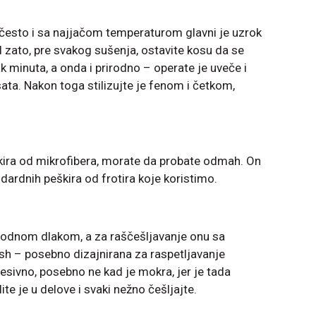
esto i sa najjačom temperaturom glavni je uzrok
 I zato, pre svakog sušenja, ostavite kosu da se
 minuta, a onda i prirodno – operate je uveče i
ta. Nakon toga stilizujte je fenom i četkom,
eškira od mikrofibera, morate da probate odmah. On
andardnih peškira od frotira koje koristimo.
irodnom dlakom, a za raščešljavanje onu sa
ush – posebno dizajnirana za raspetljavanje
esivno, posebno ne kad je mokra, jer je tada
lite je u delove i svaki nežno češljajte.