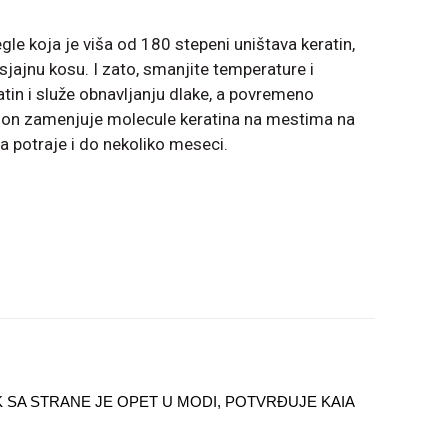
gle koja je viša od 180 stepeni uništava keratin,
 sjajnu kosu. I zato, smanjite temperature i
atin i služe obnavljanju dlake, a povremeno
– on zamenjuje molecule keratina na mestima na
a potraje i do nekoliko meseci.
 SA STRANE JE OPET U MODI, POTVRĐUJE KAIA