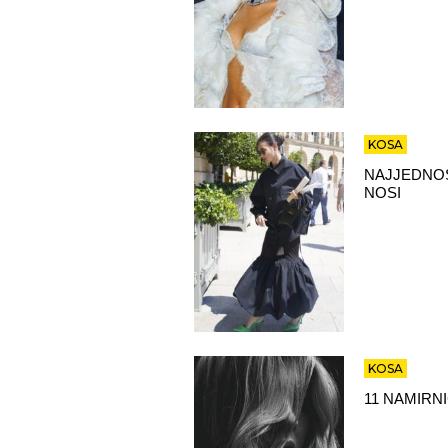
KOSA
NAJJEDNOS
NOSI
KOSA
11 NAMIRN