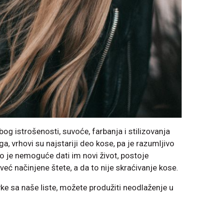
bog istrošenosti, suvoće, farbanja i stilizovanja
 vrhovi su najstariji deo kose, pa je razumljivo
o je nemoguće dati im novi život, postoje
već načinjene štete, a da to nije skraćivanje kose.
ke sa naše liste, možete produžiti neodlaženje u