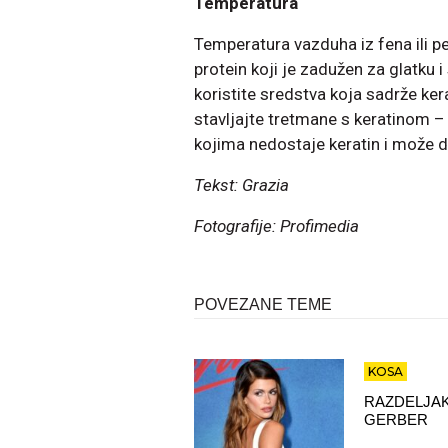
Temperatura
Temperatura vazduha iz fena ili pe
protein koji je zadužen za glatku i
koristite sredstva koja sadrže ker
stavljajte tretmane s keratinom 
kojima nedostaje keratin i može d
Tekst: Grazia
Fotografije: Profimedia
POVEZANE TEME
KOSA
RAZDELJAK
GERBER