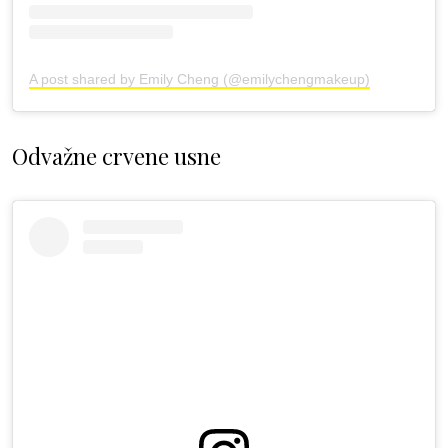
A post shared by Emily Cheng (@emilychengmakeup)
Odvažne crvene usne