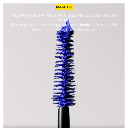
MAKE UP
PLAVA MASKARA: MALI TRIK KOJI MENJA CEO IZGLED
OČIJU
Plava maskara vam osvežava pogled i čini oči budnijim. Saznajte zašto
zamenjuje crnu i kako da je nosite ovog leta.