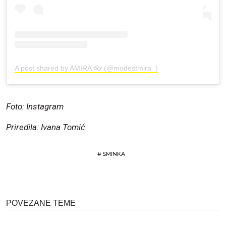
A post shared by AMIRA 👓 (@modestmira_)
Foto: Instagram
Priredila: Ivana Tomić
#
SMINKA
POVEZANE TEME