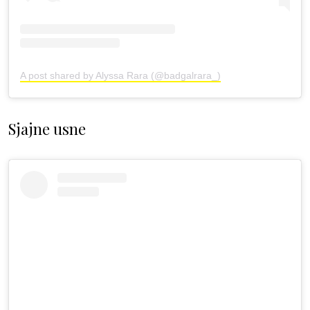
A post shared by Alyssa Rara (@badgalrara_)
Sjajne usne