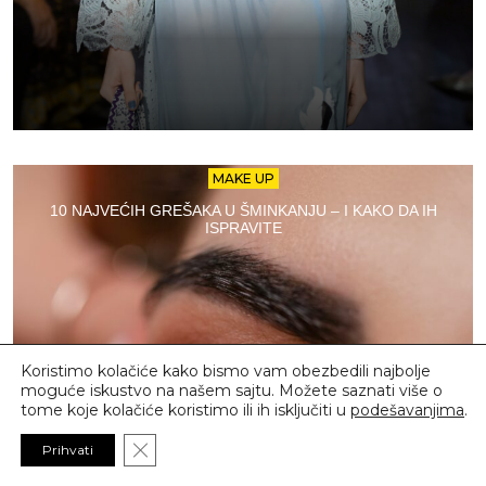
MAKE UP
10 NAJVEĆIH GREŠAKA U ŠMINKANJU – I KAKO DA IH
ISPRAVITE
Koristimo kolačiće kako bismo vam obezbedili najbolje
moguće iskustvo na našem sajtu. Možete saznati više o
tome koje kolačiće koristimo ili ih isključiti u
podešavanjima
.
Close GDPR Cookie Banner
Prihvati