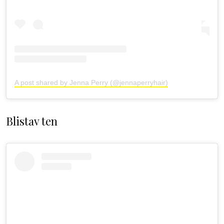
A post shared by Jenna Perry (@jennaperryhair)
Blistav ten