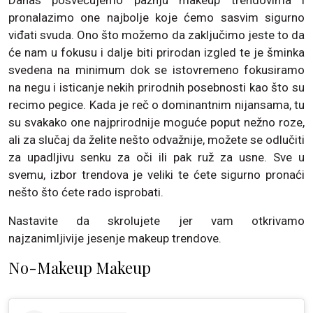
pronalazimo one najbolje koje ćemo sasvim sigurno
viđati svuda. Ono što možemo da zaključimo jeste to da
će nam u fokusu i dalje biti prirodan izgled te je šminka
svedena na minimum dok se istovremeno fokusiramo
na negu i isticanje nekih prirodnih posebnosti kao što su
recimo pegice. Kada je reč o dominantnim nijansama, tu
su svakako one najprirodnije moguće poput nežno roze,
ali za slučaj da želite nešto odvažnije, možete se odlučiti
za upadljivu senku za oči ili pak ruž za usne. Sve u
svemu, izbor trendova je veliki te ćete sigurno pronaći
nešto što ćete rado isprobati.
Nastavite da skrolujete jer vam otkrivamo
najzanimljivije jesenje makeup trendove.
No-Makeup Makeup