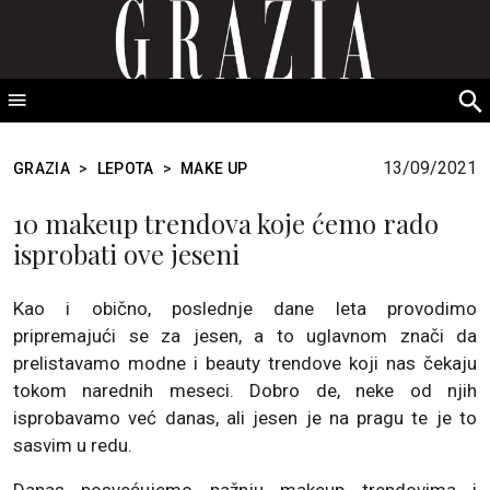
GRAZIA Srbija
S
fo
13/09/2021
GRAZIA
>
LEPOTA
>
MAKE UP
10 makeup trendova koje ćemo rado
isprobati ove jeseni
Kao i obično, poslednje dane leta provodimo
pripremajući se za jesen, a to uglavnom znači da
prelistavamo modne i beauty trendove koji nas čekaju
tokom narednih meseci. Dobro de, neke od njih
isprobavamo već danas, ali jesen je na pragu te je to
sasvim u redu.
Danas posvećujemo pažnju makeup trendovima i