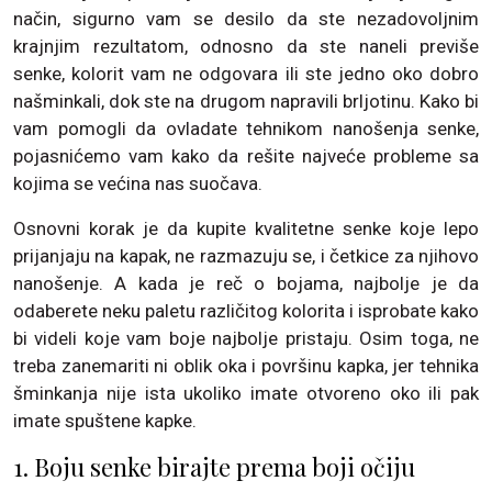
način, sigurno vam se desilo da ste nezadovoljnim
krajnjim rezultatom, odnosno da ste naneli previše
senke, kolorit vam ne odgovara ili ste jedno oko dobro
našminkali, dok ste na drugom napravili brljotinu. Kako bi
vam pomogli da ovladate tehnikom nanošenja senke,
pojasnićemo vam kako da rešite najveće probleme sa
kojima se većina nas suočava.
Osnovni korak je da kupite kvalitetne senke koje lepo
prijanjaju na kapak, ne razmazuju se, i četkice za njihovo
nanošenje. A kada je reč o bojama, najbolje je da
odaberete neku paletu različitog kolorita i isprobate kako
bi videli koje vam boje najbolje pristaju. Osim toga, ne
treba zanemariti ni oblik oka i površinu kapka, jer tehnika
šminkanja nije ista ukoliko imate otvoreno oko ili pak
imate spuštene kapke.
1. Boju senke birajte prema boji očiju