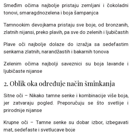
Smeđim očima najbolje pristaju zemljani i čokoladni
tonovi, smaragdnozelena i boja šampanjca
Tamnookim devojkama pristaju sve boje, od bronzanih,
zlatnih nijansi, preko plavih, pa sve do zelenih i ljubičastih
Plave oči najbolje dolaze do izražja sa sedefastim
senkama zlatnih, narandžastih i bakarnih tonova
Zelenim očima najbolji saveznici su boja lavande i
ljubičaste nijanse
2. Oblik oka određuje način šminkanja
Sitne oči – Nikako tamne senke i kombinacije više boja,
jer zatvaraju pogled. Preporučuju se što svetlije i
prirodnije nijanse
Krupne oči – Tamne senke su dobar izbor, izbegavati
mat, sedefaste i svetlucave boje