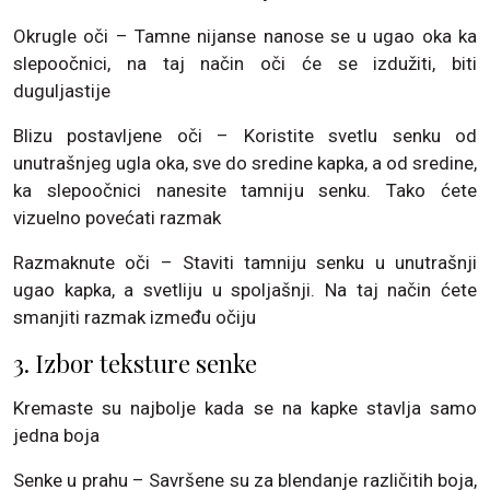
Okrugle oči – Tamne nijanse nanose se u ugao oka ka
slepoočnici, na taj način oči će se izdužiti, biti
duguljastije
Blizu postavljene oči – Koristite svetlu senku od
unutrašnjeg ugla oka, sve do sredine kapka, a od sredine,
ka slepoočnici nanesite tamniju senku. Tako ćete
vizuelno povećati razmak
Razmaknute oči – Staviti tamniju senku u unutrašnji
ugao kapka, a svetliju u spoljašnji. Na taj način ćete
smanjiti razmak između očiju
3. Izbor teksture senke
Kremaste su najbolje kada se na kapke stavlja samo
jedna boja
Senke u prahu – Savršene su za blendanje različitih boja,