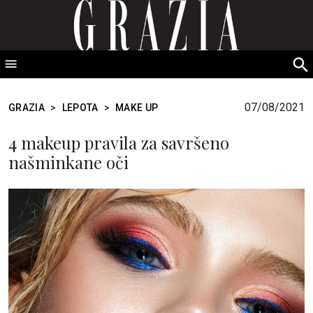
GRAZIA Srbija
S
fo
07/08/2021
GRAZIA
>
LEPOTA
>
MAKE UP
4 makeup pravila za savršeno
našminkane oči