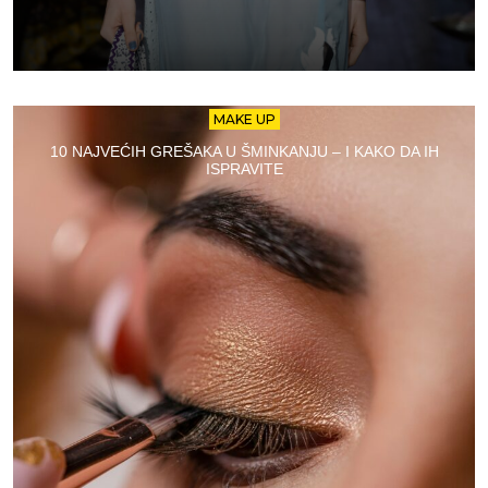
MAKE UP
10 NAJVEĆIH GREŠAKA U ŠMINKANJU – I KAKO DA IH
ISPRAVITE