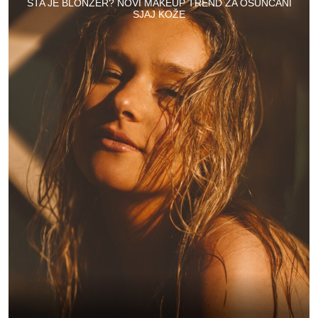
ŠTA JE BLONZER? NOVI MAKEUP TREND ZA OSUNČANI
SJAJ KOŽE