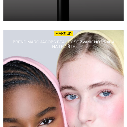
MAKE UP
BREND MARC JACOBS BEAUTY SE ZVANIČNO VRAĆA
NA TRŽIŠTE