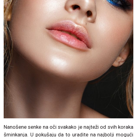
Nanošene senke na oči svakako je najteži od svih koraka
šminkanja. U pokušaju da to uradite na najbolji mogući