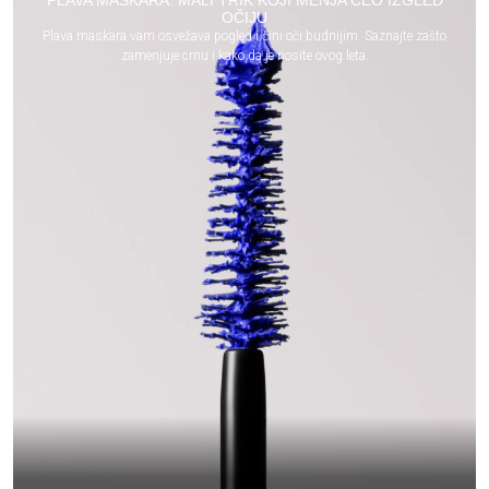
OČIJU
Plava maskara vam osvežava pogled i čini oči budnijim. Saznajte zašto
zamenjuje crnu i kako da je nosite ovog leta.