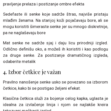
pravljenje prelaza i postizanje ombre efekta
Sedefaste ili senke koje sadrže štras, najviše pristaju
mlađim ženama. Na starijoj koži pojačavaju bore, ali se
mogu koristiti šimeraste senke jer su mnogo diskretnije,
pa ne naglašavaju bore
Mat senke ne sadrže sjaj i daju licu prirodniji izgled.
Odlično definišu oko, a možeš ih koristiti i kao podlogu
za druge senke. Za postizanje dramatičnog izgleda,
odaberite metalik
4. Izbor četkice je važan
Pravilno nanošenje senke usko se povezano sa izborom
četkice, kako bi se postigao željeni efekat.
Klasična četkica služi za bojenje celog kapka, uglasta je
idealna za izvlačenje linija i njom se najlakše kreira
takozvani mačkasti izgled.