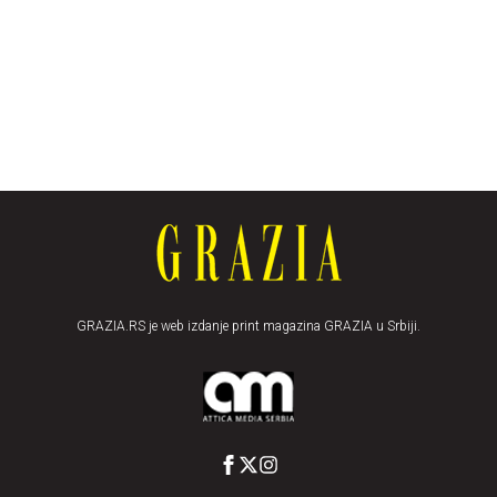
GRAZIA.RS je web izdanje print magazina GRAZIA u Srbiji.