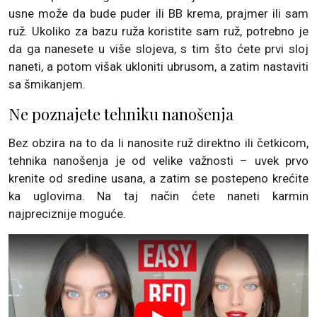
usne može da bude puder ili BB krema, prajmer ili sam
ruž. Ukoliko za bazu ruža koristite sam ruž, potrebno je
da ga nanesete u više slojeva, s tim što ćete prvi sloj
naneti, a potom višak ukloniti ubrusom, a zatim nastaviti
sa šmikanjem.
Ne poznajete tehniku nanošenja
Bez obzira na to da li nanosite ruž direktno ili četkicom,
tehnika nanošenja je od velike važnosti – uvek prvo
krenite od sredine usana, a zatim se postepeno krećite
ka uglovima. Na taj način ćete naneti karmin
najpreciznije moguće.