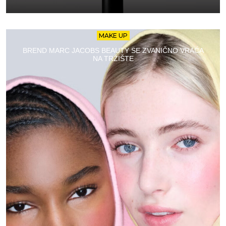
MAKE UP
BREND MARC JACOBS BEAUTY SE ZVANIČNO VRAĆA
NA TRŽIŠTE