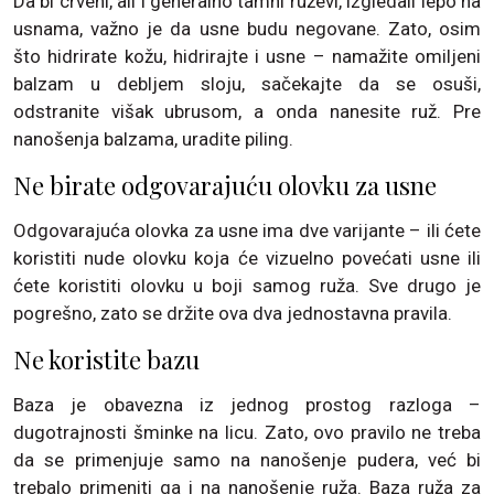
Da bi crveni, ali i generalno tamni ruževi, izgledali lepo na
usnama, važno je da usne budu negovane. Zato, osim
što hidrirate kožu, hidrirajte i usne – namažite omiljeni
balzam u debljem sloju, sačekajte da se osuši,
odstranite višak ubrusom, a onda nanesite ruž. Pre
nanošenja balzama, uradite piling.
Ne birate odgovarajuću olovku za usne
Odgovarajuća olovka za usne ima dve varijante – ili ćete
koristiti nude olovku koja će vizuelno povećati usne ili
ćete koristiti olovku u boji samog ruža. Sve drugo je
pogrešno, zato se držite ova dva jednostavna pravila.
Ne koristite bazu
Baza je obavezna iz jednog prostog razloga –
dugotrajnosti šminke na licu. Zato, ovo pravilo ne treba
da se primenjuje samo na nanošenje pudera, već bi
trebalo primeniti ga i na nanošenje ruža. Baza ruža za