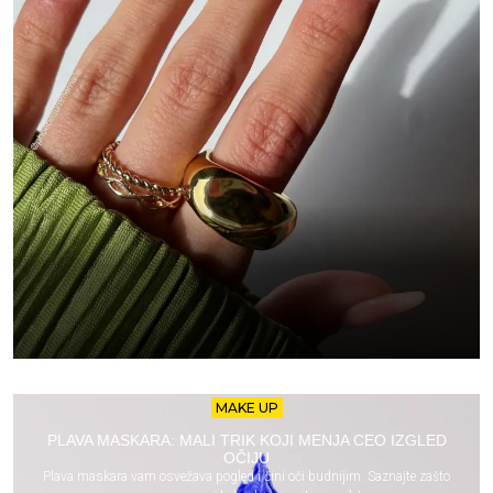
MAKE UP
PLAVA MASKARA: MALI TRIK KOJI MENJA CEO IZGLED
OČIJU
Plava maskara vam osvežava pogled i čini oči budnijim. Saznajte zašto