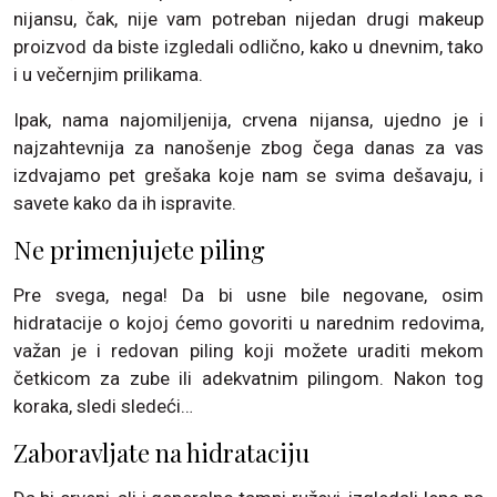
nijansu, čak, nije vam potreban nijedan drugi makeup
proizvod da biste izgledali odlično, kako u dnevnim, tako
i u večernjim prilikama.
Ipak, nama najomiljenija, crvena nijansa, ujedno je i
najzahtevnija za nanošenje zbog čega danas za vas
izdvajamo pet grešaka koje nam se svima dešavaju, i
savete kako da ih ispravite.
Ne primenjujete piling
Pre svega, nega! Da bi usne bile negovane, osim
hidratacije o kojoj ćemo govoriti u narednim redovima,
važan je i redovan piling koji možete uraditi mekom
četkicom za zube ili adekvatnim pilingom. Nakon tog
koraka, sledi sledeći…
Zaboravljate na hidrataciju