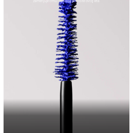
zamenjuje crnu i kako da je nosite ovog leta.