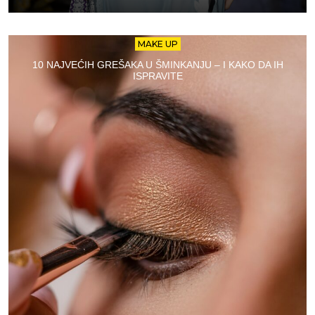
MAKE UP
10 NAJVEĆIH GREŠAKA U ŠMINKANJU – I KAKO DA IH
ISPRAVITE