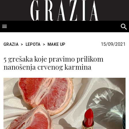
GRAZIA Srbija
S
fo
15/09/2021
GRAZIA
>
LEPOTA
>
MAKE UP
5 grešaka koje pravimo prilikom
nanošenja crvenog karmina