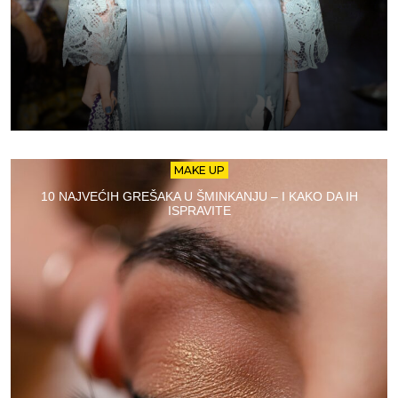
MAKE UP
10 NAJVEĆIH GREŠAKA U ŠMINKANJU – I KAKO DA IH
ISPRAVITE