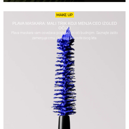
MAKE UP
PLAVA MASKARA: MALI TRIK KOJI MENJA CEO IZGLED
OČIJU
Plava maskara vam osvežava pogled i čini oči budnijim. Saznajte zašto
zamenjuje crnu i kako da je nosite ovog leta.