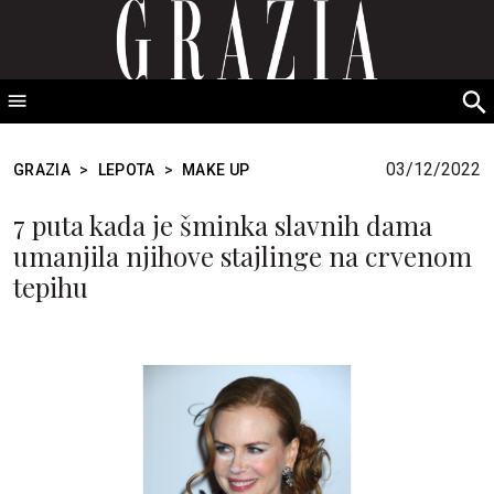
GRAZIA Srbija
S
fo
03/12/2022
GRAZIA
>
LEPOTA
>
MAKE UP
7 puta kada je šminka slavnih dama
umanjila njihove stajlinge na crvenom
tepihu