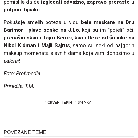
pomislile da će
izgledati odvažno, zapravo preraste u
potpuni fijasko.
Pokušaje smelih poteza u vidu
bele maskare na Dru
Barimor i plave senke na J.Lo
, koji su im “pojeli” oči,
prenašminkanu Tajru Benks, kao i fleke od šminke na
Nikol Kidman i Majli Sajrus
, samo su neki od najgorih
makeup momenata slavnih dama koje vam donosimo u
galeriji!
Foto: Profimedia
Priredila: T.M.
#
CRVENI TEPIH
#
SMINKA
POVEZANE TEME