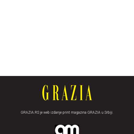
GRAZIA.RS je web izdanje print magazina GRAZIA u Srbiji.