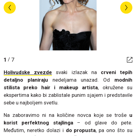
1
7
/
Holivudske zvezde
svaki izlazak na
crveni tepih
detaljno planiraju
nedeljama unazad. Od
modnih
stilista preko hair i makeup artista
, okružene su
ekspertima kako bi zablistale punim sjajem i predstavile
sebe u najboljem svetlu.
Na zaboravimo ni na količine novca koje se troše
u
korist perfektnog stajlinga
– od glave do pete.
Međutim, neretko dolazi i
do propusta
, pa ono što su