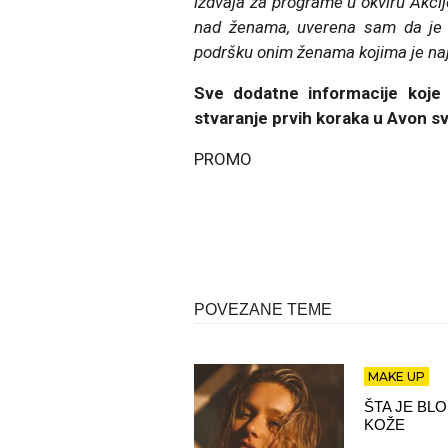
izdvaja za programe u okviru Akcije
nad ženama, uverena sam da je 
podršku onim ženama kojima je naj
Sve dodatne informacije koje 
stvaranje prvih koraka u Avon s
PROMO
POVEZANE TEME
MAKE UP
ŠTA JE BL
KOŽE