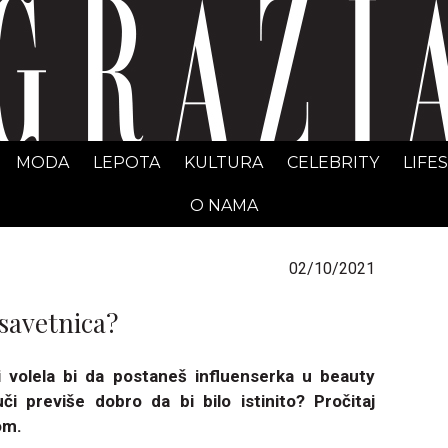
GRAZIA Srbija
MODA
LEPOTA
KULTURA
CELEBRITY
LIFE
O NAMA
02/10/2021
 savetnica?
i volela bi da postaneš influenserka u beauty
či previše dobro da bi bilo istinito? Pročitaj
dnom.