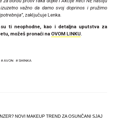
 za borbu protiv raka dojke i Akcije Reci NE nasilju
izuzetno važno da damo svoj doprinos i pružimo
potrebnija”
, zaključuje Lenka.
su ti neophodne, kao i detaljna uputstva za
vetu, možeš pronaći na
OVOM LINKU
.
#
AVON
#
SMINKA
ONZER? NOVI MAKEUP TREND ZA OSUNČANI SJAJ