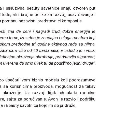
 i inkluzivna, beauty savetnice imaju otvoren put
ede, ali i brojne prilike za razvoj, usavršavanje i
 postanu nezavisni predstavnici kompanije.
sti zna da ceni i nagradi trud, dobra energija je
vemu tome, izuzetno je značajna i uloga mentora koji
okom prethodne tri godine aktivnog rada sa njima,
žala sam više od 40 sastanaka, a usledio je i veliki
sticajno okruženje ohrabruje, predstavlja sigurnost,
m uverena da smo uvek tu da podržimo jedni druge”
,
 po upečatljivom biznis modelu koji podrazumeva
ca sa korisnicima proizvoda, mogućnost za takav
 okruženje. Uz razvoj digitalnih alatki, mobilne
e, sajta za poručivanje, Avon je razvio i podršku
i Beauty savetnica koje im se pridruže.