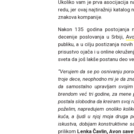
Ukoliko vam je prva asocijacija 
redu, jer ovaj najtiražniji katalog
znakova kompanije.
Nakon 135 godina postojanja n
decenije poslovanja u Srbiji,
Av
publiku, a u cilju postizanja novih
prisustvo ojača i u online okruž
sveta da još lakše postanu deo v
“Verujem da se po osnivanju porod
troje dece, neophodno mi je da z
da samostalno upravljam svoji
brendom već tri godine, za mene 
postala slobodna da kreiram svoj ra
poželim, napredujem onoliko kol
kuća, a ljudi u njoj moja druga 
iskustva, dobijam konstruktivne sav
prilikom
Lenka Čavlin
, Avon save