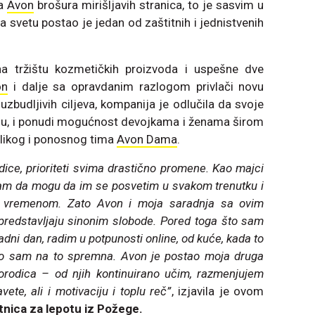
na
Avon
brošura mirišljavih stranica, to je sasvim u
 na svetu postao je jedan od zaštitnih i jednistvenih
a tržištu kozmetičkih proizvoda i uspešne dve
on
i dalje sa opravdanim razlogom privlači novu
 uzbudljivih ciljeva, kompanija je odlučila da svoje
enju, i ponudi mogućnost devojkama i ženama širom
elikog i ponosnog tima
Avon Dama
.
ice, prioriteti svima drastično promene. Kao majci
nam da mogu da im se posvetim u svakom trenutku i
m vremenom. Zato Avon i moja saradnja sa ovim
predstavljaju sinonim slobode. Pored toga što sam
dni dan, radim u potpunosti online, od kuće, kada to
iko sam na to spremna. Avon je postao moja druga
porodica – od njih kontinuirano učim, razmenjujem
ete, ali i motivaciju i toplu reč”
, izjavila je ovom
tnica za lepotu iz Požege.