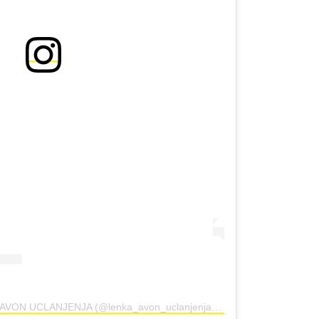
A post shared by BESPLATNA AVON UCLANJENJA (@lenka_avon_uclanjenja_prodaja)