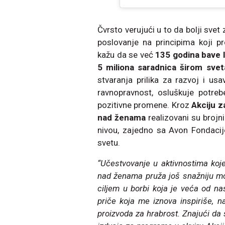
Čvrsto verujući u to da bolji svet
poslovanje na principima koji p
kažu da se već
135 godina bave l
5 miliona saradnica širom svet
stvaranja prilika za razvoj i u
ravnopravnost, osluškuje potre
pozitivne promene. Kroz
Akciju z
nad ženama
realizovani su brojn
nivou, zajedno sa Avon Fondacij
svetu.
“Učestvovanje u aktivnostima koje
nad ženama pruža još snažniju mot
ciljem u borbi koja je veća od n
priče koja me iznova inspiriše, 
proizvoda za hrabrost. Znajući da 