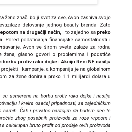
 za žene znači bolji svet za sve, Avon zasniva svoje
revazilaze delovanje jednog beauty brenda. Zato
epotom na drugačiji način,
i to zajedno sa
preko
a.
Pored podsticanja finansijske samostalnosti i
savršavanje, Avon se širom sveta zalaže za rodnu
be žena, glasno govori o problemima i podstiče
a borbu protiv raka dojke
i
Akciju Reci NE nasilju
i projekti i kampanje, a kompanija je na globalnom
om za žene donirala preko 1.1 milijardi dolara u
 su usmerene na borbu protiv raka dojke i nasilja
ivaciju i kreira osećaj pripadnosti, sa zajedničkim
as samih. Čak i privatno nastojim da budem deo te
naročito zbog posebnih proizvoda za roze vrpcom i
se celokupan bruto profit od prodaje ovih proizvoda