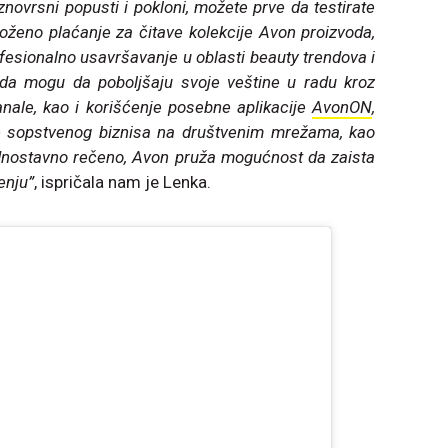
novrsni popusti i pokloni, možete prve da testirate
ženo plaćanje za čitave kolekcije Avon proizvoda,
ofesionalno usavršavanje u oblasti beauty trendova i
ada mogu da poboljšaju svoje veštine u radu kroz
 kanale, kao i korišćenje posebne aplikacije
AvonON
,
je sopstvenog biznisa na društvenim mrežama, kao
ednostavno rečeno, Avon pruža mogućnost da zaista
enju”
, ispričala nam je Lenka.