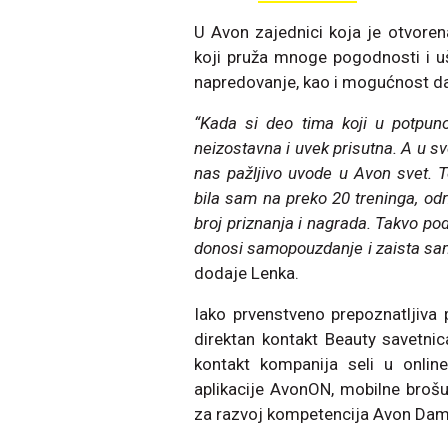
U Avon zajednici koja je otvorena
koji pruža mnoge pogodnosti i ušt
napredovanje, kao i mogućnost da
“Kada si deo tima koji u potpuno
neizostavna i uvek prisutna. A u s
nas pažljivo uvode u Avon svet. T
bila sam na preko 20 treninga, odr
broj priznanja i nagrada. Takvo pod
donosi samopouzdanje i zaista sa
dodaje Lenka.
Iako prvenstveno prepoznatljiva
direktan kontakt Beauty savetni
kontakt kompanija seli u online
aplikacije AvonON, mobilne brošur
za razvoj kompetencija Avon Dama 