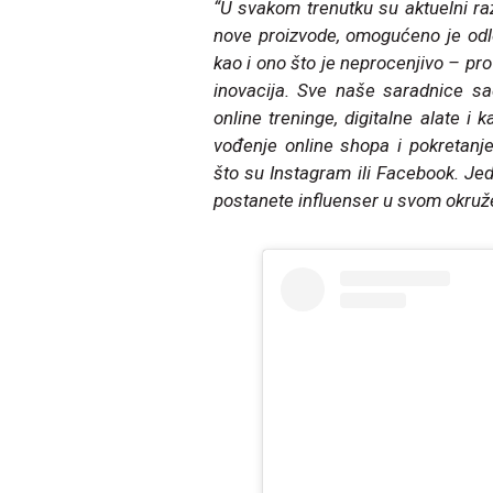
“U svakom trenutku su aktuelni raz
nove proizvode, omogućeno je odlo
kao i ono što je neprocenjivo – pr
inovacija. Sve naše saradnice s
online treninge, digitalne alate i
vođenje online shopa i pokretan
što su Instagram ili Facebook. J
postanete influenser u svom okruž