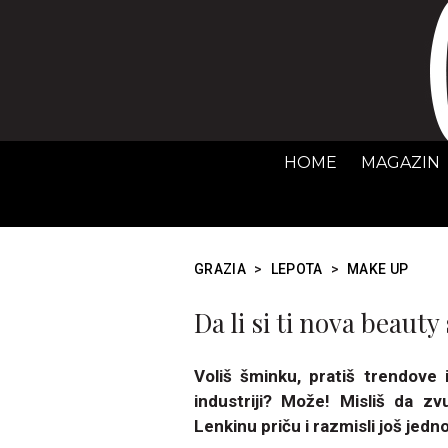
HOME
MAGAZIN
GRAZIA
>
LEPOTA
>
MAKE UP
Da li si ti nova beauty
Voliš šminku, pratiš trendove 
industriji? Može! Misliš da zvu
Lenkinu priču i razmisli još je