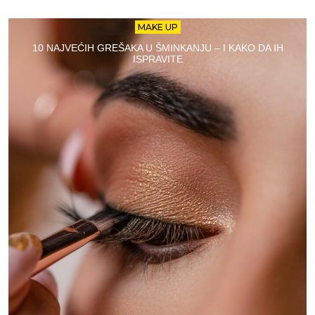
MAKE UP
10 NAJVEĆIH GREŠAKA U ŠMINKANJU – I KAKO DA IH
ISPRAVITE