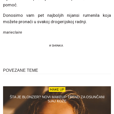
pomoć.
Donosimo vam pet najboljih nijansi rumenila koja
možete pronaći u svakoj drogerijskoj radnji.
marieclaire
#
SMINKA
POVEZANE TEME
MAKE UP
ŠTA JE BLONZER? NOVI MAKEUP TREND ZA OSUNČANI
SJAJ KOŽE