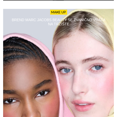
MAKE UP
BREND MARC JACOBS BEAUTY SE ZVANIČNO VRAĆA
NA TRŽIŠTE