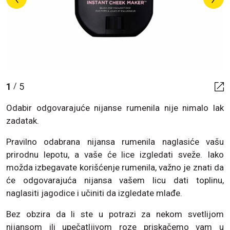
1
5
/
Odabir odgovarajuće nijanse rumenila nije nimalo lak
zadatak.
Pravilno odabrana nijansa rumenila naglasiće vašu
prirodnu lepotu, a vaše će lice izgledati sveže. Iako
možda izbegavate korišćenje rumenila, važno je znati da
će odgovarajuća nijansa vašem licu dati toplinu,
naglasiti jagodice i učiniti da izgledate mlađe.
Bez obzira da li ste u potrazi za nekom svetlijom
nijansom ili upečatljivom roze priskačemo vam u