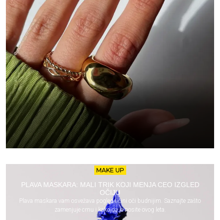
MAKE UP
PLAVA MASKARA: MALI TRIK KOJI MENJA CEO IZGLED
OČIJU
Plava maskara vam osvežava pogled i čini oči budnijim. Saznajte zašto
zamenjuje crnu i kako da je nosite ovog leta.