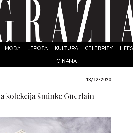
GRAZIA Srbija
MODA
LEPOTA
KULTURA
CELEBRITY
LIFE
O NAMA
13/12/2020
na kolekcija šminke Guerlain