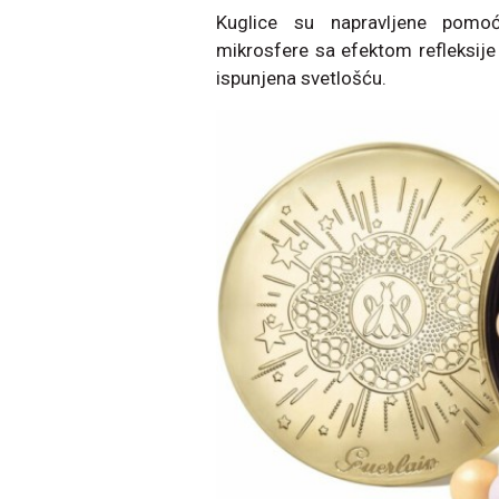
Kuglice su napravljene pomoć
mikrosfere sa efektom refleksije s
ispunjena svetlošću.