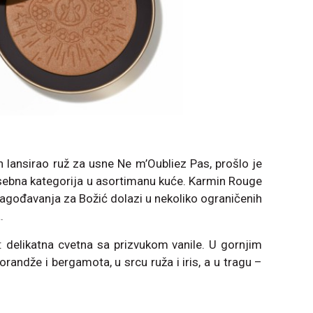
 lansirao ruž za usne Ne m’Oubliez Pas, prošlo je
sebna kategorija u asortimanu kuće. Karmin Rouge
lagođavanja za Božić dolazi u nekoliko ograničenih
.
 delikatna cvetna sa prizvukom vanile. U gornjim
andže i bergamota, u srcu ruža i iris, a u tragu –