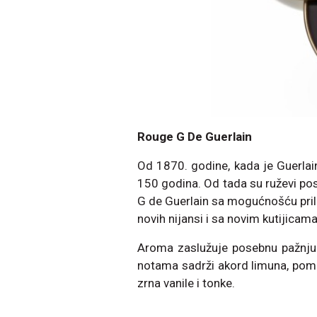
Rouge G De Guerlain
Od 1870. godine, kada je Guerlain
150 godina. Od tada su ruževi po
G de Guerlain sa mogućnošću pri
novih nijansi i sa novim kutijicama
Aroma zaslužuje posebnu pažnju:
notama sadrži akord limuna, pomor
zrna vanile i tonke.