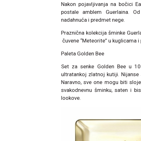
Nakon pojavljivanja na bočici E
postale amblem Guerlaina. Od t
nadahnuća i predmet nege.
Praznična kolekcija šminke Guerla
čuvene “Meteorite” u kuglicama i
Paleta Golden Bee
Set za senke Golden Bee u 10 
ultratankoj zlatnoj kutiji. Nijans
Naravno, sve one mogu biti slojevi
svakodnevnu šminku, saten i bi
lookove.