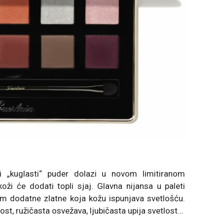
ni „kuglasti“ puder dolazi u novom limitiranom
ži će dodati topli sjaj. Glavna nijansa u paleti
m dodatne zlatne koja kožu ispunjava svetlošću.
st, ružičasta osvežava, ljubičasta upija svetlost…