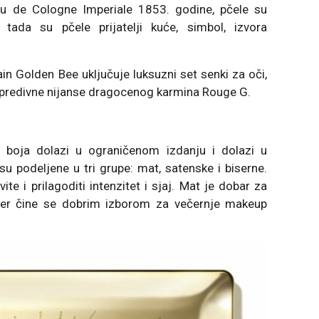
au de Cologne Imperiale 1853. godine, pčele su
ada su pčele prijatelji kuće, simbol, izvora
in Golden Bee uključuje luksuzni set senki za oči,
 predivne nijanse dragocenog karmina Rouge G.
boja dolazi u ograničenom izdanju i dolazi u
e su podeljene u tri grupe: mat, satenske i biserne.
te i prilagoditi intenzitet i sjaj. Mat je dobar za
ser čine se dobrim izborom za večernje makeup