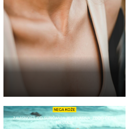
NEGA KOŽE
ZAVISNOST OD SUNČANJA JE STVARNA: ZBOG ČEGA
NASTAJE