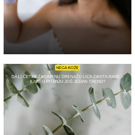
NEGA KOŽE
DA LI ČETKE ZA LIMFNU DRENAŽU LICA ZAISTA RADE –
ILI JE U PITANJU JOŠ JEDAN TREND?