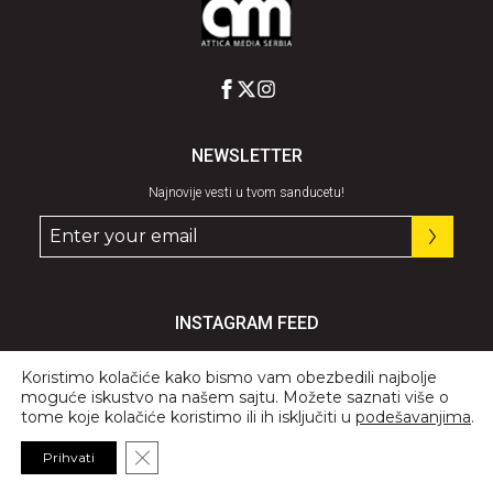
NEWSLETTER
Najnovije vesti u tvom sanducetu!
INSTAGRAM FEED
Pratite nas
@graziaserbia
Koristimo kolačiće kako bismo vam obezbedili najbolje
moguće iskustvo na našem sajtu. Možete saznati više o
tome koje kolačiće koristimo ili ih isključiti u
podešavanjima
.
Close GDPR Cookie Banner
Prihvati
© 2026 All Rights Reserved, GRAZIA.