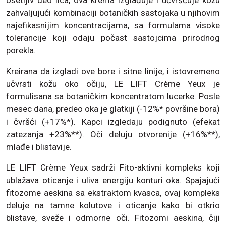
osetljiv deo lica, ova krema izglađuje i učvršćuje kožu
zahvaljujući kombinaciji botaničkih sastojaka u njihovim
najefikasnijim koncentracijama, sa formulama visoke
tolerancije koji odaju počast sastojcima prirodnog
porekla.
Kreirana da izgladi ove bore i sitne linije, i istovremeno
učvrsti kožu oko očiju, LE LIFT Crème Yeux je
formulisana sa botaničkim koncentratom lucerke. Posle
mesec dana, predeo oka je glatkiji (-12%* površine bora)
i čvršći (+17%*). Kapci izgledaju podignuto (efekat
zatezanja +23%**). Oči deluju otvorenije (+16%**),
mlađe i blistavije.
LE LIFT Crème Yeux sadrži Fito-aktivni kompleks koji
ublažava oticanje i uliva energiju konturi oka. Spajajući
fitozome aeskina sa ekstraktom kvasca, ovaj kompleks
deluje na tamne kolutove i oticanje kako bi otkrio
blistave, sveže i odmorne oči. Fitozomi aeskina, čiji