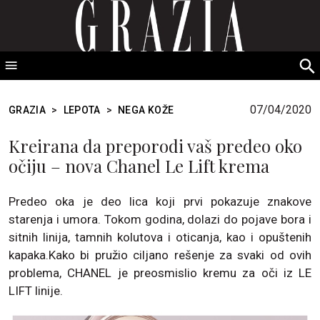
GRAZIA Srbija
S
fo
07/04/2020
GRAZIA
>
LEPOTA
>
NEGA KOŽE
Kreirana da preporodi vaš predeo oko
očiju – nova Chanel Le Lift krema
Predeo oka je deo lica koji prvi pokazuje znakove
starenja i umora. Tokom godina, dolazi do pojave bora i
sitnih linija, tamnih kolutova i oticanja, kao i opuštenih
kapaka.Kako bi pružio ciljano rešenje za svaki od ovih
problema, CHANEL je preosmislio kremu za oči iz LE
LIFT linije.