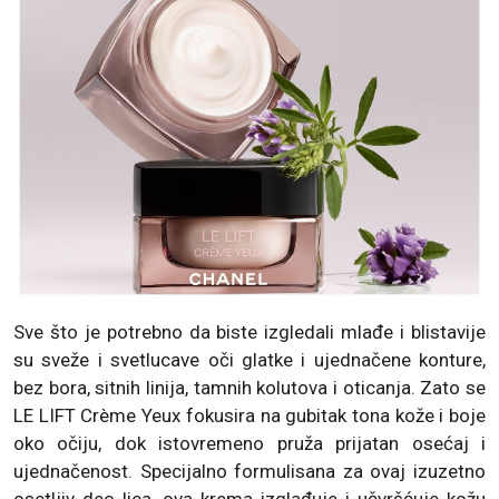
Sve što je potrebno da biste izgledali mlađe i blistavije
su sveže i svetlucave oči glatke i ujednačene konture,
bez bora, sitnih linija, tamnih kolutova i oticanja. Zato se
LE LIFT Crème Yeux fokusira na gubitak tona kože i boje
oko očiju, dok istovremeno pruža prijatan osećaj i
ujednačenost. Specijalno formulisana za ovaj izuzetno