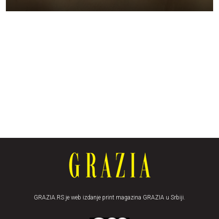
GRAZIA.RS je web izdanje print magazina GRAZIA u Srbiji.