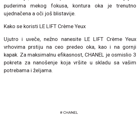
puderima mekog fokusa, kontura oka je trenutno
ujednačena a oči još blistavije.
Kako se koristi LE LIFT Crème Yeux
Ujutro i uveče, nežno nanesite LE LIFT Crème Yeux
vrhovima prstiju na ceo predeo oka, kao i na gornji
kapak. Za maksimalnu efikasnost, CHANEL je osmislio 3
pokreta za nanošenje koja vršite u skladu sa vašim
potrebama i željama.
#
CHANEL