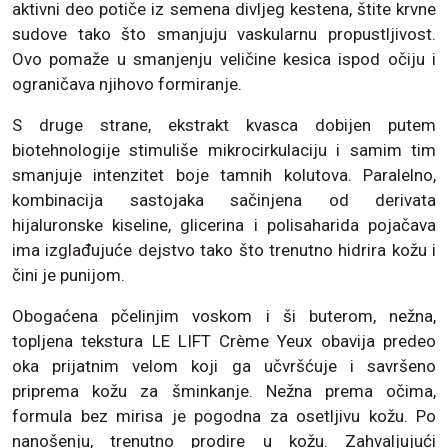
aktivni deo potiče iz semena divljeg kestena, štite krvne
sudove tako što smanjuju vaskularnu propustljivost.
Ovo pomaže u smanjenju veličine kesica ispod očiju i
ograničava njihovo formiranje.
S druge strane, ekstrakt kvasca dobijen putem
biotehnologije stimuliše mikrocirkulaciju i samim tim
smanjuje intenzitet boje tamnih kolutova. Paralelno,
kombinacija sastojaka sačinjena od derivata
hijaluronske kiseline, glicerina i polisaharida pojačava
ima izglađujuće dejstvo tako što trenutno hidrira kožu i
čini je punijom.
Obogaćena pčelinjim voskom i ši buterom, nežna,
topljena tekstura LE LIFT Crème Yeux obavija predeo
oka prijatnim velom koji ga učvršćuje i savršeno
priprema kožu za šminkanje. Nežna prema očima,
formula bez mirisa je pogodna za osetljivu kožu. Po
nanošenju, trenutno prodire u kožu. Zahvaljujući