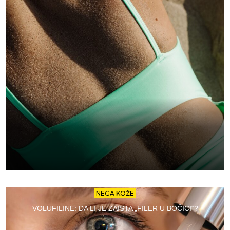
NEGA KOŽE
VOLUFILINE: DA LI JE ZAISTA „FILER U BOČICI“?