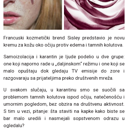
Francuski kozmetički brend Sisley predstavio je novu
kremu za kožu oko očiju protiv edema i tamnih kolutova.
Samoizolacija i karantin je ljude podelio u dve grupe:
one koji naporno rade u „daljinskom“ režimu i one koji se
malo opuštaju dok gledaju TV emisije do zore i
razgovaraju sa prijateljima preko društvenih mreža.
U svakom slučaju, u karantinu smo se suočili sa
problemom tamnih kolutova ispod očiju, natečenošću i
umornim pogledom, bez obzira na društvenu aktivnost.
S tim u vezi, pitanje: šta staviti na kapke kako biste se
bar malo uredili i nasmejali sopstvenom odrazu u
ogledalu?