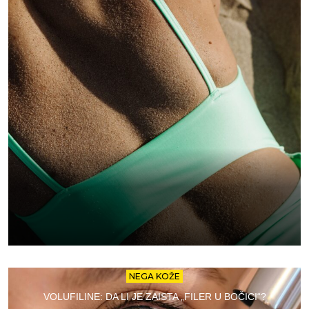
NEGA KOŽE
VOLUFILINE: DA LI JE ZAISTA „FILER U BOČICI“?