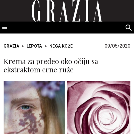
GRAZIA Srbija
S
fo
09/05/2020
GRAZIA
>
LEPOTA
>
NEGA KOŽE
Krema za predeo oko očiju sa
ekstraktom crne ruže