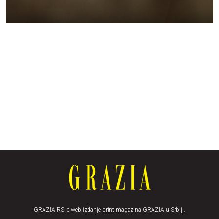
GRAZIA.RS je web izdanje print magazina GRAZIA u Srbiji.