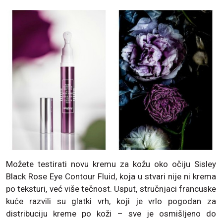
Možete testirati novu kremu za kožu oko očiju Sisley
Black Rose Eye Contour Fluid, koja u stvari nije ni krema
po teksturi, već više tečnost. Usput, stručnjaci francuske
kuće razvili su glatki vrh, koji je vrlo pogodan za
distribuciju kreme po koži – sve je osmišljeno do