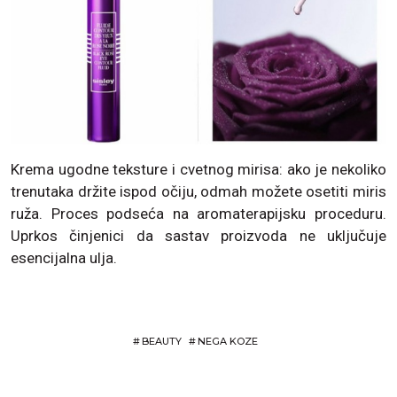
Krema ugodne teksture i cvetnog mirisa: ako je nekoliko
trenutaka držite ispod očiju, odmah možete osetiti miris
ruža. Proces podseća na aromaterapijsku proceduru.
Uprkos činjenici da sastav proizvoda ne uključuje
esencijalna ulja.
#
BEAUTY
#
NEGA KOZE