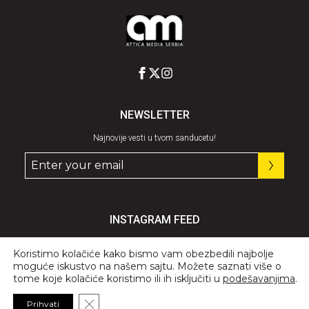
NEWSLETTER
Najnovije vesti u tvom sanducetu!
INSTAGRAM FEED
Pratite nas
@graziaserbia
Koristimo kolačiće kako bismo vam obezbedili najbolje
moguće iskustvo na našem sajtu. Možete saznati više o
tome koje kolačiće koristimo ili ih isključiti u
podešavanjima
.
Close GDPR Cookie Banner
Prihvati