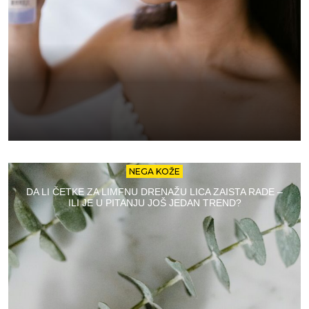
NEGA KOŽE
DA LI ČETKE ZA LIMFNU DRENAŽU LICA ZAISTA RADE –
ILI JE U PITANJU JOŠ JEDAN TREND?