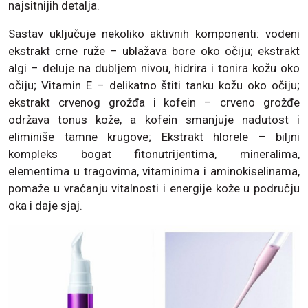
najsitnijih detalja.
Sastav uključuje nekoliko aktivnih komponenti: vodeni
ekstrakt crne ruže – ublažava bore oko očiju; ekstrakt
algi – deluje na dubljem nivou, hidrira i tonira kožu oko
očiju; Vitamin E – delikatno štiti tanku kožu oko očiju;
ekstrakt crvenog grožđa i kofein – crveno grožđe
održava tonus kože, a kofein smanjuje nadutost i
eliminiše tamne krugove; Ekstrakt hlorele – biljni
kompleks bogat fitonutrijentima, mineralima,
elementima u tragovima, vitaminima i aminokiselinama,
pomaže u vraćanju vitalnosti i energije kože u području
oka i daje sjaj.