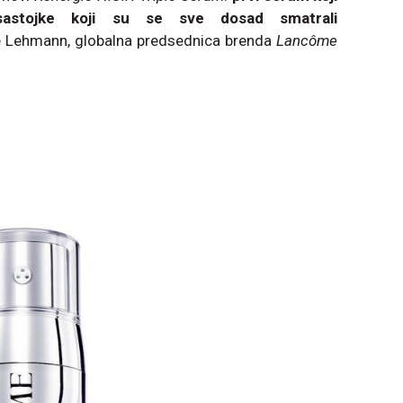
 sastojke koji su se sve dosad smatrali
se Lehmann, globalna predsednica brenda
Lancôme