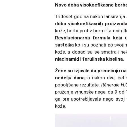
Novo doba visokoefikasne borbe
Trideset godina nakon lansiranja
doba visokoefikasnih proizvo
kože, borbi protiv bora i tamnih 
Revolucionarna formula koja u 
sastojka
koji su poznati po svoj
kože, a dosad su se smatrali ne
niacinamid i ferulinska kiselina.
Žene su izjavile da primećuju 
nedelju dana
, a nakon dve, čet
poboljšane rezultate.
Rénergie H.C
pružanje vrhunske nege, da 9 od 1
ga pre upotrebljavale nego svoj t
kože.