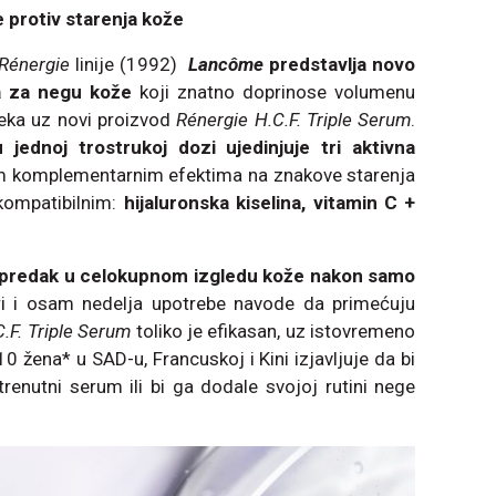
 protiv starenja kože
Rénergie
linije (1992)
Lancôme
predstavlja novo
da za negu kože
koji znatno doprinose volumenu
fleka uz novi proizvod
Rénergie H.C.F. Triple Serum
.
jednoj trostrukoj dozi ujedinjuje tri aktivna
im komplementarnim efektima na znakove starenja
kompatibilnim:
hijaluronska kiselina, vitamin C +
napredak u celokupnom izgledu kože nakon samo
iri i osam nedelja upotrebe navode da primećuju
.F. Triple Serum
toliko je efikasan, uz istovremeno
0 žena* u SAD-u, Francuskoj i Kini izjavljuje da bi
renutni serum ili bi ga dodale svojoj rutini nege