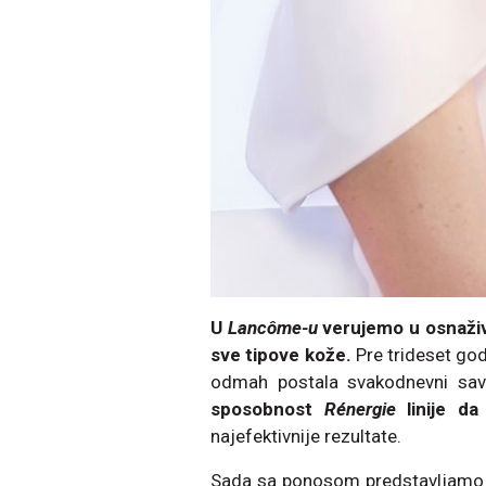
U
Lancôme-u
verujemo u osnaživ
sve tipove kože.
Pre trideset go
odmah postala svakodnevni sav
sposobnost
Rénergie
linije da 
najefektivnije rezultate.
Sada sa ponosom predstavljamo