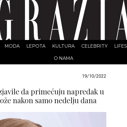
GRAZIA Srbija
MODA
LEPOTA
KULTURA
CELEBRITY
LIFE
O NAMA
19/10/2022
zjavile da primećuju napredak u
ože nakon samo nedelju dana