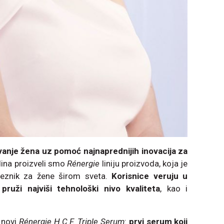
anje žena uz pomoć najnaprednijih inovacija za
dina proizveli smo
Rénergie
liniju proizvoda, koja je
eznik za žene širom sveta.
Korisnice veruju u
pruži najviši tehnološki nivo kvaliteta
, kao i
 novi
Rénergie H.C.F. Triple Serum
:
prvi serum koji