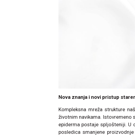
Nova znanja i novi pristup stare
Kompleksna mreža strukture na
životnim navikama. Istovremeno sa
epiderma postaje spljošteniji. U 
posledica smanjene proizvodnje k