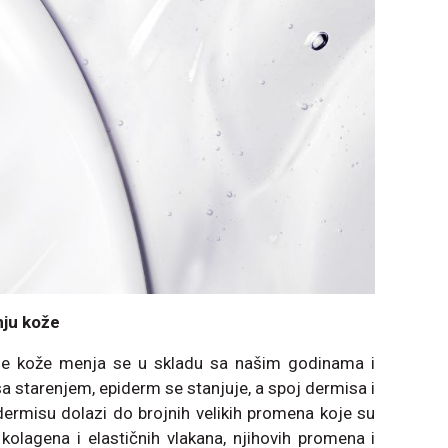
nju kože
še kože menja se u skladu sa našim godinama i
 starenjem, epiderm se stanjuje, a spoj dermisa i
dermisu dolazi do brojnih velikih promena koje su
olagena i elastičnih vlakana, njihovih promena i