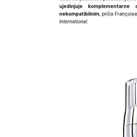
ujedinjuje komplementarne
nekompatibilnim
, priča Françoi
International
.