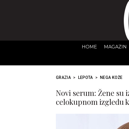
HOME
MAGAZIN
GRAZIA
>
LEPOTA
>
NEGA KOŽE
Novi serum: Žene su i
celokupnom izgledu k