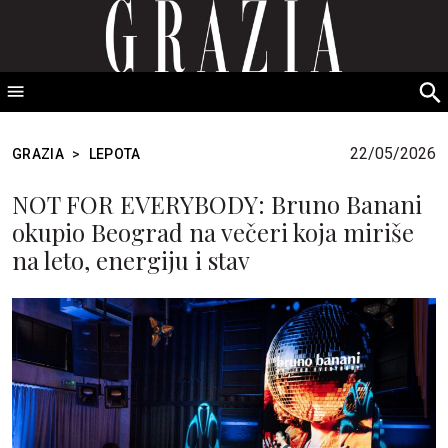
GRAZIA Srbija
S
fo
22/05/2026
GRAZIA
>
LEPOTA
NOT FOR EVERYBODY: Bruno Banani
okupio Beograd na večeri koja miriše
na leto, energiju i stav