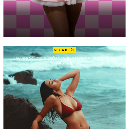
NEGA KOŽE
ZAVISNOST OD SUNČANJA JE STVARNA: ZBOG ČEGA
NASTAJE