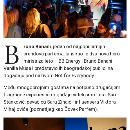
B
runo Banani
, jedan od najpopularnijih
brendova parfema, lansirao je dva nova hero
mirisa za leto – BB Energy i Bruno Banani
Vanilla Muse i predstavio ih beogradskoj publici na
događaju pod nazivom Not for Everybody.
Među mnogobrojnim gostima na potpuno drugačijem
fragrance experience događaju videli smo Leu i Saru
Stanković, pevačicu Saru Zinaić i influensera Viktora
Mihajlovića (poznatijeg kao Čovek Parfem).