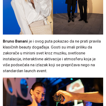
Bruno Banani
je i ovog puta pokazao da ne prati pravila
klasičnih beauty događaja. Gosti su imali priliku da
zakorače u mirisni svet kroz muziku, svetlosne
instalacije, interaktivne aktivacije i atmosferu koja je
više podsećala na izlazak koji se prepričava nego na
standardan launch event.