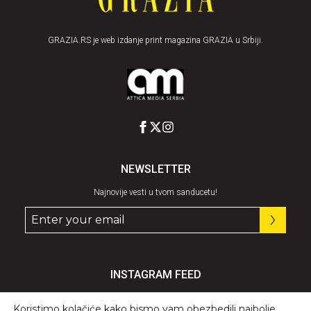
GRAZIA.RS je web izdanje print magazina GRAZIA u Srbiji.
NEWSLETTER
Najnovije vesti u tvom sanducetu!
INSTAGRAM FEED
Pratite nas
@graziaserbia
Koristimo kolačiće kako bismo vam obezbedili najbolje