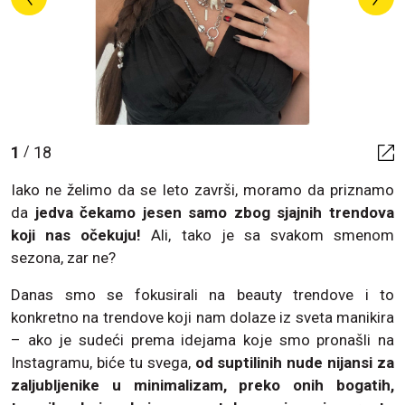
1
18
/
Iako ne želimo da se leto završi, moramo da priznamo
da
jedva čekamo jesen samo zbog sjajnih trendova
koji nas očekuju!
Ali, tako je sa svakom smenom
sezona, zar ne?
Danas smo se fokusirali na beauty trendove i to
konkretno na trendove koji nam dolaze iz sveta manikira
– ako je sudeći prema idejama koje smo pronašli na
Instagramu, biće tu svega,
od suptilinih nude nijansi za
zaljubljenike u minimalizam, preko onih bogatih,