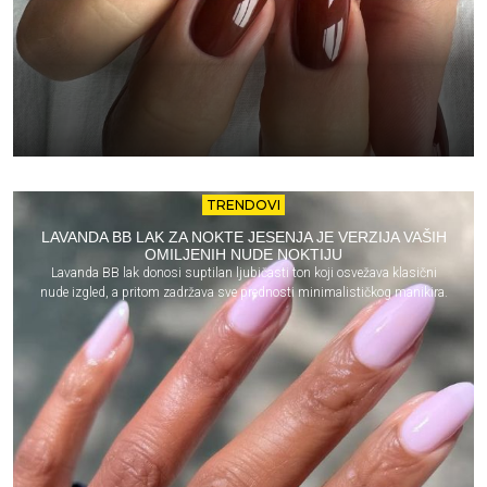
TRENDOVI
LAVANDA BB LAK ZA NOKTE JESENJA JE VERZIJA VAŠIH
OMILJENIH NUDE NOKTIJU
Lavanda BB lak donosi suptilan ljubičasti ton koji osvežava klasični
nude izgled, a pritom zadržava sve prednosti minimalističkog manikira.