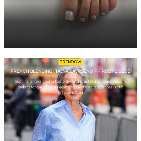
TRENDOVI
FRENCH BLENDING: TAJNA SAVRŠENO PRIRODNE SEDE
KOSE
Suptilna tehnika bojenja koja omekšava izrastak, naglašava prirodne
srebrne tonove i donosi elegantan, dugotrajan rezultat bez čestih
odlazaka u salon