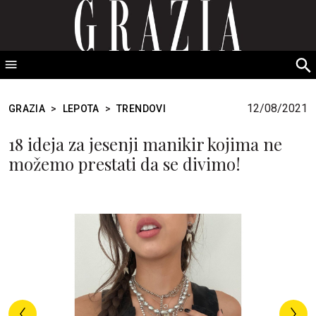
GRAZIA Srbija
S
fo
12/08/2021
GRAZIA
>
LEPOTA
>
TRENDOVI
18 ideja za jesenji manikir kojima ne
možemo prestati da se divimo!