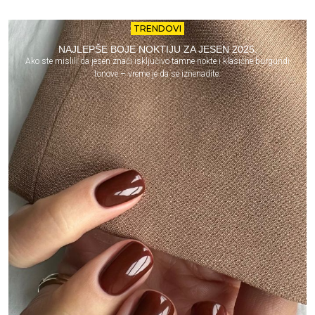
TRENDOVI
NAJLEPŠE BOJE NOKTIJU ZA JESEN 2025.
Ako ste mislili da jesen znači isključivo tamne nokte i klasične burgundi
tonove – vreme je da se iznenadite.