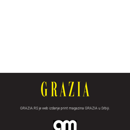
GRAZIA.RS je web izdanje print magazina GRAZIA u Srbiji.