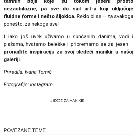
tamnih boja koje su tokom jeseni prosto
nezaobilazne, pa sve do nail art-a koji uključuje
fluidne forme i nešto šljokica.
Reklo bi se – za svakoga
ponešto, za nekoga sve!
I iako još uvek uživamo u sunčanim danima, vodi i
plažama, hvatamo beleške i pripremamo se za jesen –
pronađite inspiraciju za svoj sledeći manikir u našoj
galeriji.
Priredila: Ivana Tomić
Fotografije: Instagram
#
IDEJE ZA MANIKIR
POVEZANE TEME