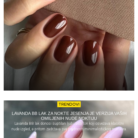
TRENDOVI
LAVANDA BB LAK ZA NOKTE JESENJA JE VERZIJA VAŠIH
OMILJENIH NUDE NOKTIJU
Lavanda BB lak donosi suptilan ljubičasti ton koji osvežava klasični
nude izgled, a pritom zadržava sve prednosti minimalističkog manikira.