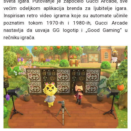
sveta igara. Putovanje je započelo Gucci Arcade, sve
većim odeljkom aplikacija brenda za ljubitelje igara.
Inspirisan retro video igrama koje su automate učinile
poznatim tokom 1970-ih i 1980-ih, Gucci Arcade
nastavlja da usvaja GG logotip i „Good Gaming“ u
rečniku igrača.