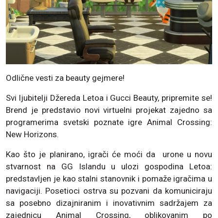
Odlične vesti za beauty gejmere!
Svi ljubitelji Džereda Letoa i Gucci Beauty, pripremite se!
Brend je predstavio novi virtuelni projekat zajedno sa
programerima svetski poznate igre Animal Crossing:
New Horizons.
Kao što je planirano, igrači će moći da urone u novu
stvarnost na GG Islandu u ulozi gospodina Letoa:
predstavljen je kao stalni stanovnik i pomaže igračima u
navigaciji. Posetioci ostrva su pozvani da komuniciraju
sa posebno dizajniranim i inovativnim sadržajem za
zajednicu Animal Crossing, oblikovanim po