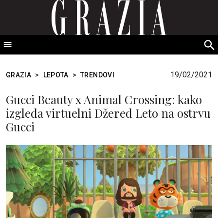
GRAZIA Srbija
S
fo
19/02/2021
GRAZIA
>
LEPOTA
>
TRENDOVI
Gucci Beauty x Animal Crossing: kako
izgleda virtuelni Džered Leto na ostrvu
Gucci