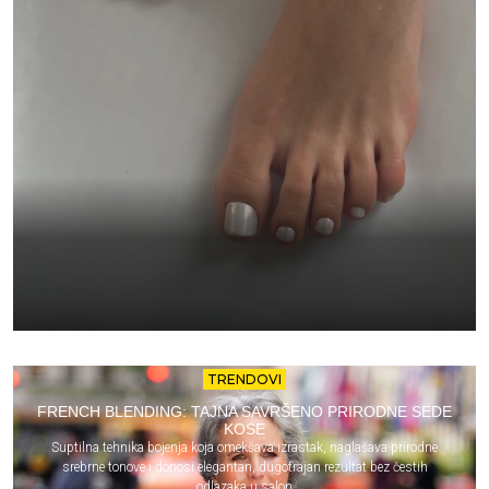
TRENDOVI
FRENCH BLENDING: TAJNA SAVRŠENO PRIRODNE SEDE
KOSE
Suptilna tehnika bojenja koja omekšava izrastak, naglašava prirodne
srebrne tonove i donosi elegantan, dugotrajan rezultat bez čestih
odlazaka u salon