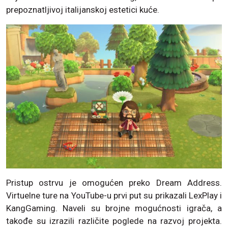
prepoznatljivoj italijanskoj estetici kuće.
Pristup ostrvu je omogućen preko Dream Address.
Virtuelne ture na YouTube-u prvi put su prikazali LexPlay i
KangGaming. Naveli su brojne mogućnosti igrača, a
takođe su izrazili različite poglede na razvoj projekta.