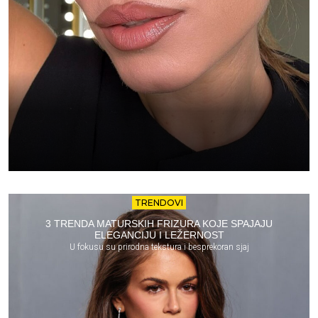
TRENDOVI
3 TRENDA MATURSKIH FRIZURA KOJE SPAJAJU
ELEGANCIJU I LEŽERNOST
U fokusu su prirodna tekstura i besprekoran sjaj