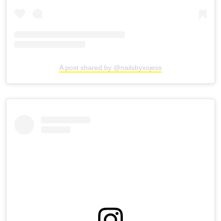
A post shared by @nailsbyxojess