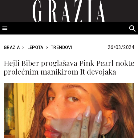
GRAZIA Srbija
S
fo
26/03/2024
GRAZIA
>
LEPOTA
>
TRENDOVI
Hejli Biber proglašava Pink Pearl nokte
prolećnim manikirom It devojaka