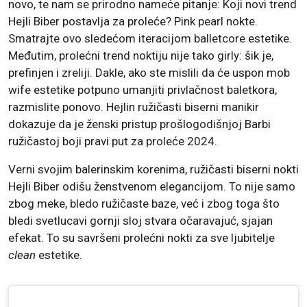
novo, te nam se prirodno nameće pitanje: Koji novi trend
Hejli Biber postavlja za proleće? Pink pearl nokte.
Smatrajte ovo sledećom iteracijom balletcore estetike.
Međutim, prolećni trend noktiju nije tako girly: šik je,
prefinjen i zreliji. Dakle, ako ste mislili da će uspon mob
wife estetike potpuno umanjiti privlačnost baletkora,
razmislite ponovo. Hejlin ružičasti biserni manikir
dokazuje da je ženski pristup prošlogodišnjoj Barbi
ružičastoj boji pravi put za proleće 2024.
Verni svojim balerinskim korenima, ružičasti biserni nokti
Hejli Biber odišu ženstvenom elegancijom. To nije samo
zbog meke, bledo ružičaste baze, već i zbog toga što
bledi svetlucavi gornji sloj stvara očaravajuć, sjajan
efekat. To su savršeni prolećni nokti za sve ljubitelje
clean
estetike.