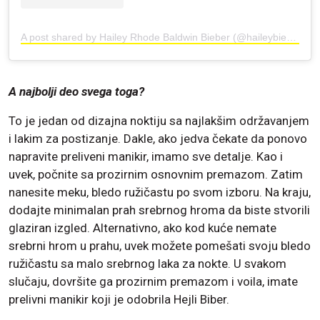
A post shared by Hailey Rhode Baldwin Bieber (@haileybieber)
A najbolji deo svega toga?
To je jedan od dizajna noktiju sa najlakšim održavanjem
i lakim za postizanje. Dakle, ako jedva čekate da ponovo
napravite preliveni manikir, imamo sve detalje. Kao i
uvek, počnite sa prozirnim osnovnim premazom. Zatim
nanesite meku, bledo ružičastu po svom izboru. Na kraju,
dodajte minimalan prah srebrnog hroma da biste stvorili
glaziran izgled. Alternativno, ako kod kuće nemate
srebrni hrom u prahu, uvek možete pomešati svoju bledo
ružičastu sa malo srebrnog laka za nokte. U svakom
slučaju, dovršite ga prozirnim premazom i voila, imate
prelivni manikir koji je odobrila Hejli Biber.