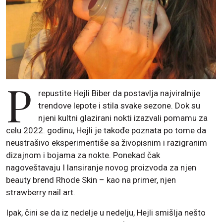
P
repustite Hejli Biber da postavlja najviralnije
trendove lepote i stila svake sezone. Dok su
njeni kultni glazirani nokti izazvali pomamu za
celu 2022. godinu, Hejli je takođe poznata po tome da
neustrašivo eksperimentiše sa živopisnim i razigranim
dizajnom i bojama za nokte. Ponekad čak
nagoveštavaju I lansiranje novog proizvoda za njen
beauty brend Rhode Skin – kao na primer, njen
strawberry nail art.
Ipak, čini se da iz nedelje u nedelju, Hejli smišlja nešto