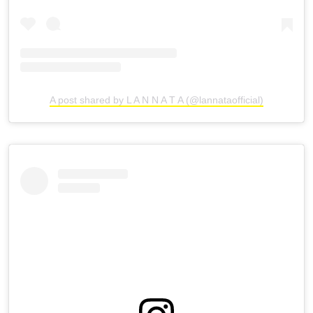
A post shared by L A N N A T A (@lannataofficial)