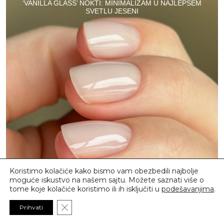
‘VANILLA GLASS’ NOKTI: MINIMALIZAM U NAJLEPŠEM
SVETLU JESENI
Koristimo kolačiće kako bismo vam obezbedili najbolje
moguće iskustvo na našem sajtu. Možete saznati više o
tome koje kolačiće koristimo ili ih isključiti u
podešavanjima
.
Close GDPR Cookie Banner
Prihvati