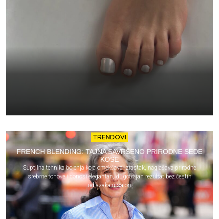
TRENDOVI
FRENCH BLENDING: TAJNA SAVRŠENO PRIRODNE SEDE
KOSE
Suptilna tehnika bojenja koja omekšava izrastak, naglašava prirodne
srebrne tonove i donosi elegantan, dugotrajan rezultat bez čestih
odlazaka u salon