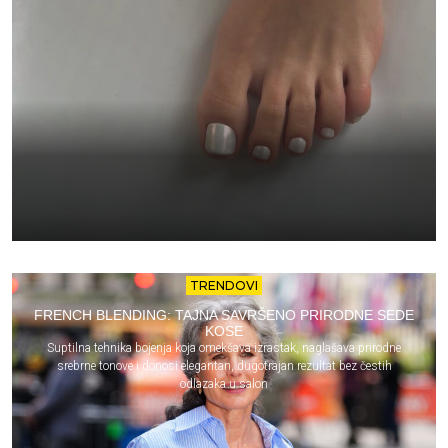
TRENDOVI
FRENCH BLENDING: TAJNA SAVRŠENO PRIRODNE SEDE
KOSE
Suptilna tehnika bojenja koja omekšava izrastak, naglašava prirodne
srebrne tonove i donosi elegantan, dugotrajan rezultat bez čestih
odlazaka u salon