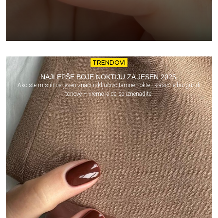
TRENDOVI
NAJLEPŠE BOJE NOKTIJU ZA JESEN 2025.
Ako ste mislili da jesen znači isključivo tamne nokte i klasične burgundi
tonove – vreme je da se iznenadite.