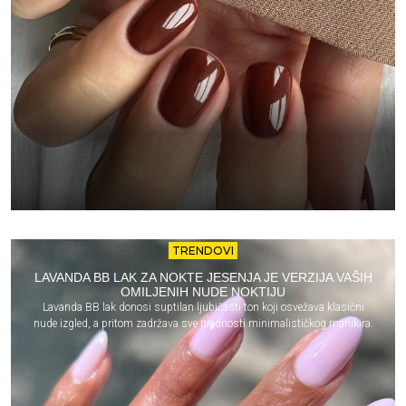
TRENDOVI
LAVANDA BB LAK ZA NOKTE JESENJA JE VERZIJA VAŠIH
OMILJENIH NUDE NOKTIJU
Lavanda BB lak donosi suptilan ljubičasti ton koji osvežava klasični
nude izgled, a pritom zadržava sve prednosti minimalističkog manikira.