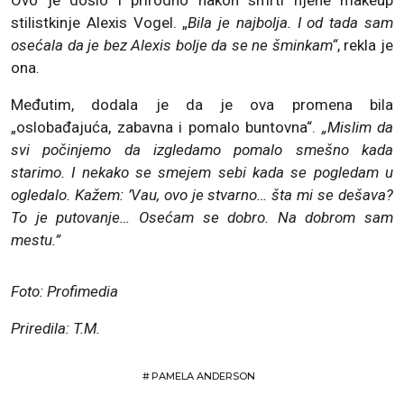
Ovo je došlo i prirodno nakon smrti njene makeup
stilistkinje Alexis Vogel. „
Bila je najbolja. I od tada sam
osećala da je bez Alexis bolje da se ne šminkam“
, rekla je
ona.
Međutim, dodala je da je ova promena bila
„oslobađajuća, zabavna i pomalo buntovna“.
„Mislim da
svi počinjemo da izgledamo pomalo smešno kada
starimo. I nekako se smejem sebi kada se pogledam u
ogledalo. Kažem: ’Vau, ovo je stvarno… šta mi se dešava?
To je putovanje… Osećam se dobro. Na dobrom sam
mestu.”
Foto: Profimedia
Priredila: T.M.
#
PAMELA ANDERSON