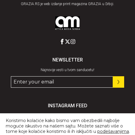
GRAZIA.RS je web izdanje print magazina GRAZIA u Srbiji.
NEWSLETTER
Najnovije vesti u tvom sanducetu!
INSTAGRAM FEED
Pratite nas
@graziaserbia
Koristimo kolačiće kako bismo vam obezbedili najbolje
moguće iskustvo na našem sajtu. Možete saznati više o
tome koje kolačiće koristimo ili ih isključiti u
podešavanjima
.