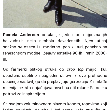
Pamela Anderson
ostala je jedna od najpoznatijih
holivudskih seks simbola devedesetih. Njen uticaj
snažno se oseća i u modernoj pop kulturi, posebno sa
renesansom modne i
beauty
estetike 90-ih i ranih 2000-
ih.
Od farmerki plitkog struka do
crop top
majici; kul,
opušteni, suptilno neugledni stilovi iz dve prethodne
decenije nastavljaju da preplavljuju gereraciju Z i mlađe
milenijalce, što objašnjava osvrt na stil mlade Pamele u
potrazi za inspiracijom.
Sa svojom voluminoznom plavom kosom, topovima koji