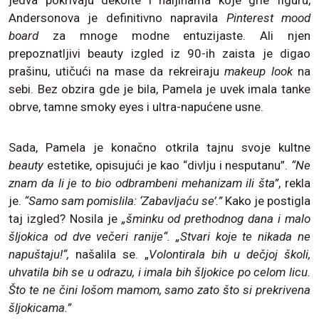
jedva pokrivaju dekolte i haljinama koje grle figuru,
Andersonova je definitivno napravila
Pinterest mood
board
za mnoge modne entuzijaste. Ali njen
prepoznatljivi beauty izgled iz 90-ih zaista je digao
prašinu, utičući na mase da rekreiraju
makeup look
na
sebi. Bez obzira gde je bila, Pamela je uvek imala tanke
obrve, tamne smoky eyes i ultra-napućene usne.
Sada, Pamela je konačno otkrila tajnu svoje kultne
beauty
estetike, opisujući je kao “divlju i nesputanu”.
“Ne
znam da li je to bio odbrambeni mehanizam ili šta”
, rekla
je.
“Samo sam pomislila: ‘Zabavljaću se’.”
Kako je postigla
taj izgled? Nosila je
„šminku od prethodnog dana i malo
šljokica od dve večeri ranije“. „Stvari koje te nikada ne
napuštaju!“,
našalila se. „
Volontirala bih u dečjoj školi,
uhvatila bih se u odrazu, i imala bih šljokice po celom licu.
Što te ne čini lošom mamom, samo zato što si prekrivena
šljokicama.”