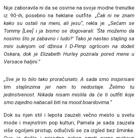
Nije zaboravila ni da se osvrne na svoje modne trenutke
iz 90-ih, posebno na heklane outfite. „
Čak ni ne znam
kako su ostali na meni, ali jesu“
, rekla je.
„Sećam se
Tommy [Lee] i ja bismo se dogovarali: ‘Šta možemo da
nosimo što je zabavno i ludo?’ Tako je nastao stajling sa
mini suknjom od džinsa I D-Pimp ogrlicom na dodeli
Oskara, dok je Elizabeth Hurley pozirala pored mene u
Versace haljini.”
„Sve je to bilo tako proračunato. A sada smo inspirisani
tim stajlinzima jer nam to nedostaje. Želimo tu
jedinstvenost. Nikada nisam mislila da će ti outfiti koje
smo zajedno nabacali biti na mood boardovima.“
Dok su njen stil i lepota zauzeli večno mesto u svetu
mode i mejnstrim pop kulturi, Pamela je sada zauzela
više ogoljeni pristup, odlučivši se za izgled bez šminke.