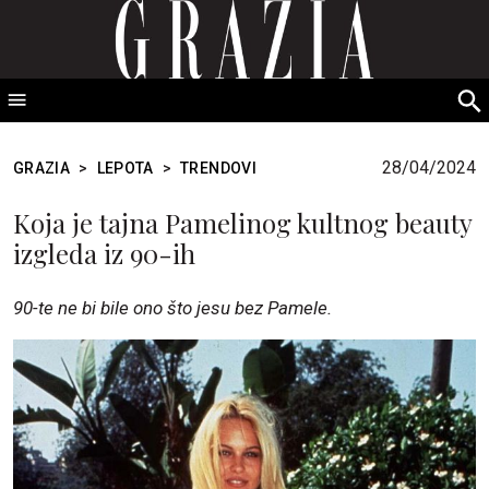
GRAZIA Srbija
S
fo
28/04/2024
GRAZIA
>
LEPOTA
>
TRENDOVI
Koja je tajna Pamelinog kultnog beauty
izgleda iz 90-ih
90-te ne bi bile ono što jesu bez Pamele.