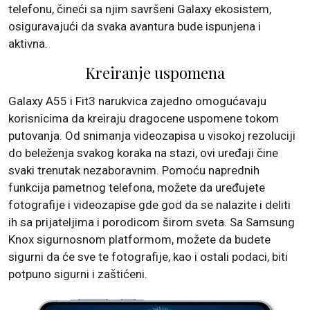
telefonu, čineći sa njim savršeni Galaxy ekosistem,
osiguravajući da svaka avantura bude ispunjena i
aktivna.
Kreiranje uspomena
Galaxy A55 i Fit3 narukvica zajedno omogućavaju
korisnicima da kreiraju dragocene uspomene tokom
putovanja. Od snimanja videozapisa u visokoj rezoluciji
do beleženja svakog koraka na stazi, ovi uređaji čine
svaki trenutak nezaboravnim. Pomoću naprednih
funkcija pametnog telefona, možete da uređujete
fotografije i videozapise gde god da se nalazite i deliti
ih sa prijateljima i porodicom širom sveta. Sa Samsung
Knox sigurnosnom platformom, možete da budete
sigurni da će sve te fotografije, kao i ostali podaci, biti
potpuno sigurni i zaštićeni.