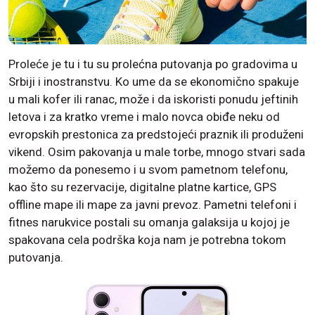
Proleće je tu i tu su prolećna putovanja po gradovima u
Srbiji i inostranstvu. Ko ume da se ekonomično spakuje
u mali kofer ili ranac, može i da iskoristi ponudu jeftinih
letova i za kratko vreme i malo novca obiđe neku od
evropskih prestonica za predstojeći praznik ili produženi
vikend. Osim pakovanja u male torbe, mnogo stvari sada
možemo da ponesemo i u svom pametnom telefonu,
kao što su rezervacije, digitalne platne kartice, GPS
offline mape ili mape za javni prevoz. Pametni telefoni i
fitnes narukvice postali su omanja galaksija u kojoj je
spakovana cela podrška koja nam je potrebna tokom
putovanja.