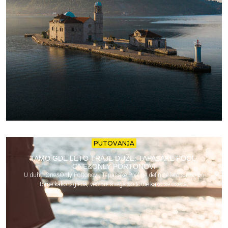
PUTOVANJA
TAMO GDE LETO TRAJE DUŽE: TAPASAKE POOL,
ONE&ONLY PORTONOVI
U duhu One&Only Portonovi, Tapasake Pool ne definiše leto samo po
tome kako izgleda, već pre svega po tome kako se oseća.