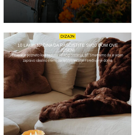
DIZAJN
10 LAKIH NAČINA DA RAŠČISTITE SVOJ DOM OVE
JESENI
Proleće je poznato kao sezona velikog čišćenja, ali smatramo da je jesen
zapravo idealno vreme za raščišćavanje i sređivanje doma