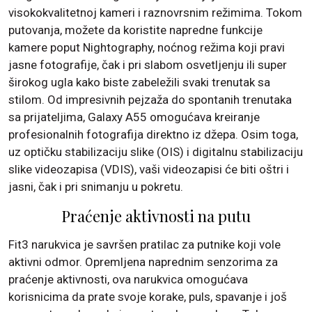
visokokvalitetnoj kameri i raznovrsnim režimima. Tokom
putovanja, možete da koristite napredne funkcije
kamere poput Nightography, noćnog režima koji pravi
jasne fotografije, čak i pri slabom osvetljenju ili super
širokog ugla kako biste zabeležili svaki trenutak sa
stilom. Od impresivnih pejzaža do spontanih trenutaka
sa prijateljima, Galaxy A55 omogućava kreiranje
profesionalnih fotografija direktno iz džepa. Osim toga,
uz optičku stabilizaciju slike (OIS) i digitalnu stabilizaciju
slike videozapisa (VDIS), vaši videozapisi će biti oštri i
jasni, čak i pri snimanju u pokretu.
Praćenje aktivnosti na putu
Fit3 narukvica je savršen pratilac za putnike koji vole
aktivni odmor. Opremljena naprednim senzorima za
praćenje aktivnosti, ova narukvica omogućava
korisnicima da prate svoje korake, puls, spavanje i još