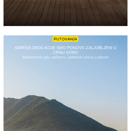
PUTOVANJA
ADRESA ZBOG KOJE SMO PONOVO ZALJUBLJENI U
CRNU GORU
Bokokotorski zaliv, wellness i jadranski luksuz u jednom