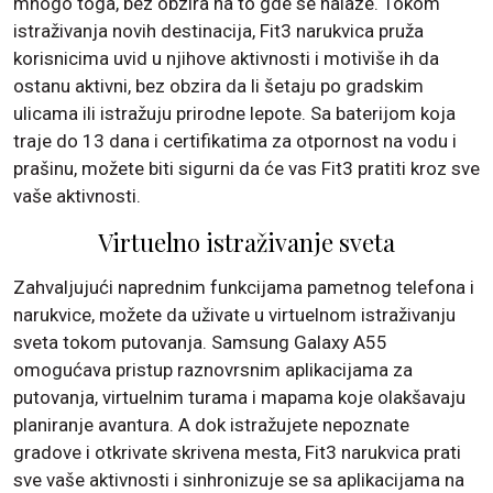
mnogo toga, bez obzira na to gde se nalaze. Tokom
istraživanja novih destinacija, Fit3 narukvica pruža
korisnicima uvid u njihove aktivnosti i motiviše ih da
ostanu aktivni, bez obzira da li šetaju po gradskim
ulicama ili istražuju prirodne lepote. Sa baterijom koja
traje do 13 dana i certifikatima za otpornost na vodu i
prašinu, možete biti sigurni da će vas Fit3 pratiti kroz sve
vaše aktivnosti.
Virtuelno istraživanje sveta
Zahvaljujući naprednim funkcijama pametnog telefona i
narukvice, možete da uživate u virtuelnom istraživanju
sveta tokom putovanja. Samsung Galaxy A55
omogućava pristup raznovrsnim aplikacijama za
putovanja, virtuelnim turama i mapama koje olakšavaju
planiranje avantura. A dok istražujete nepoznate
gradove i otkrivate skrivena mesta, Fit3 narukvica prati
sve vaše aktivnosti i sinhronizuje se sa aplikacijama na