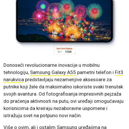
Donoseći revolucionarne inovacije u mobilnu
tehnologiju,
Samsung Galaxy A55
pametni telefon i
Fit3
narukvica
predstavljaju nezamenjive aksesoare za
putnike koji žele da maksimalno iskoriste svaki trenutak
svojih avantura. Od fotografisanja impresivnih pejzaža
do praćenja aktivnosti na putu, ovi uređaji omogućavaju
korisnicima da kreiraju nezaboravne uspomene i
istražuju svet na potpuno novi način.
Više o ovim, ali i ostalim Samsung uređajima na