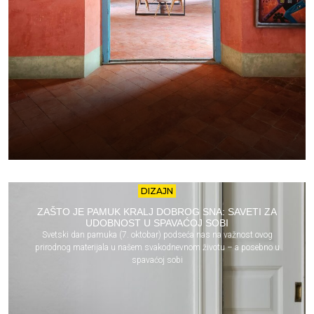
DIZAJN
ZAŠTO JE PAMUK KRALJ DOBROG SNA: SAVETI ZA
UDOBNOST U SPAVAĆOJ SOBI
Svetski dan pamuka (7. oktobar) podseća nas na važnost ovog
prirodnog materijala u našem svakodnevnom životu – a posebno u
spavaćoj sobi