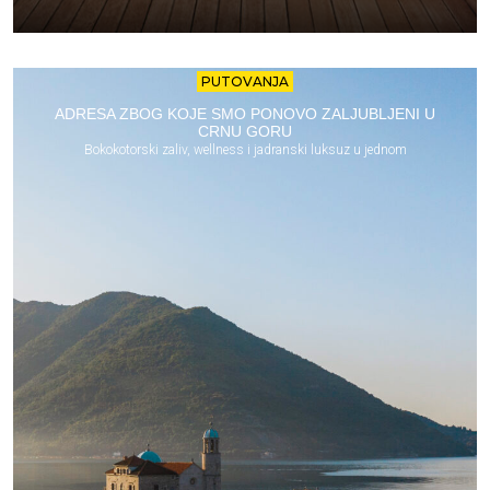
PUTOVANJA
ADRESA ZBOG KOJE SMO PONOVO ZALJUBLJENI U
CRNU GORU
Bokokotorski zaliv, wellness i jadranski luksuz u jednom