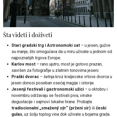
Šta videti i doživeti
Stari gradski trg i Astronomski sat
– u jesen, gužve
su manje, što omogućava da u miru uživate u jednom od
najpoznatijih trgova Evrope.
Karlov most
– rano ujutro, most je gotovo prazan,
savršen za fotografije u zlatnim tonovima jeseni.
Praški dvorac
– šetnja kroz kraljevske vrtove dvorca u
jesen donosi poseban osećaj magije i istorije.
Jesenji festivali i gastronomski užici
– u oktobru i
novembru održavaju se festivali piva, vinske
degustacije i sajmovi lokalne hrane. Probajte
tradiocionalni „smažený sýr“ (prženi sir)
ili
česki
gulas
, uz šolju toplog vina dok uživate u bojama grada.