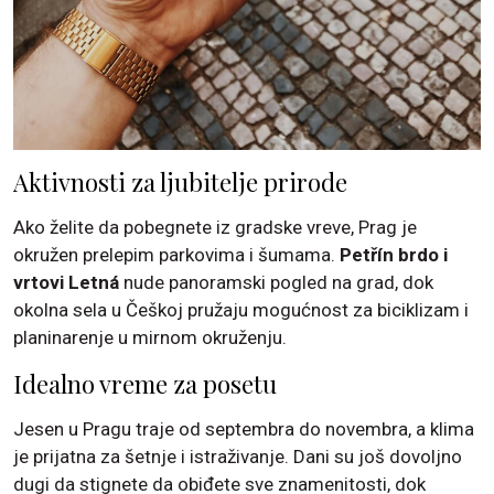
Aktivnosti za ljubitelje prirode
Ako želite da pobegnete iz gradske vreve, Prag je
okružen prelepim parkovima i šumama.
Petřín brdo i
vrtovi Letná
nude panoramski pogled na grad, dok
okolna sela u Češkoj pružaju mogućnost za biciklizam i
planinarenje u mirnom okruženju.
Idealno vreme za posetu
Jesen u Pragu traje od septembra do novembra, a klima
je prijatna za šetnje i istraživanje. Dani su još dovoljno
dugi da stignete da obiđete sve znamenitosti, dok