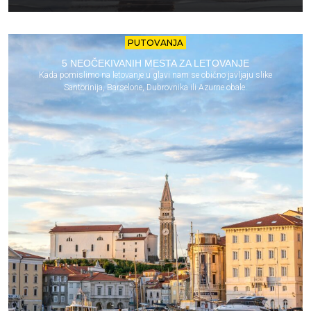
PUTOVANJA
5 NEOČEKIVANIH MESTA ZA LETOVANJE
Kada pomislimo na letovanje u glavi nam se obično javljaju slike
Santorinija, Barselone, Dubrovnika ili Azurne obale.