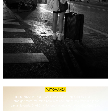
PUTOVANJA
HEDONIZAM PRE SVEGA: ONE&ONLY PORTONOVI
Tamo gde more ima miris bora, a zalasci sunca boje nebo u nijanse
bakra i lavande, One&Only Portonovi otkriva jedno novo lice Crne Gore.