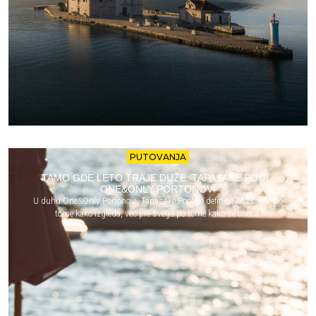
PUTOVANJA
TAMO GDE LETO TRAJE DUŽE: TAPASAKE POOL,
ONE&ONLY PORTONOVI
U duhu One&Only Portonovi, Tapasake Pool ne definiše leto samo po
tome kako izgleda, već pre svega po tome kako se oseća.