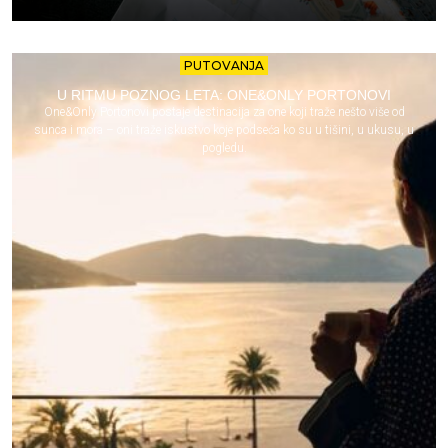
PUTOVANJA
U RITMU POZNOG LETA: ONE&ONLY PORTONOVI
One&Only Portonovi postaje destinacija za one koji traže nešto više od
sunca i mora – oni traže iskustvo koje podseća ko su u tišini, u ukusu, u
pogledu.