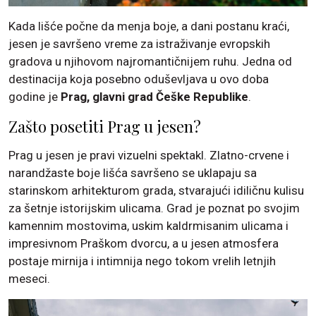
Kada lišće počne da menja boje, a dani postanu kraći,
jesen je savršeno vreme za istraživanje evropskih
gradova u njihovom najromantičnijem ruhu. Jedna od
destinacija koja posebno oduševljava u ovo doba
godine je
Prag, glavni grad Češke Republike
.
Zašto posetiti Prag u jesen?
Prag u jesen je pravi vizuelni spektakl. Zlatno-crvene i
narandžaste boje lišća savršeno se uklapaju sa
starinskom arhitekturom grada, stvarajući idiličnu kulisu
za šetnje istorijskim ulicama. Grad je poznat po svojim
kamennim mostovima, uskim kaldrmisanim ulicama i
impresivnom Praškom dvorcu, a u jesen atmosfera
postaje mirnija i intimnija nego tokom vrelih letnjih
meseci.