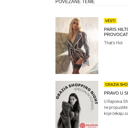
POVEZANE TEME
VESTI
PARIS HIL
PROVOCA
That's Hot
GRAZIA SHO
PRAVO U S
U Rajićeva Sh
ne propustite
koje čekaju 