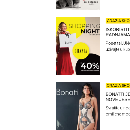
GRAZIA SHO
ISKORISTI
RADNJAMA
Posetite LUNA
uživajte u kup
GRAZIA SHO
BONATTI J
NOVE JESE
Svratite u ne
omiljene mode