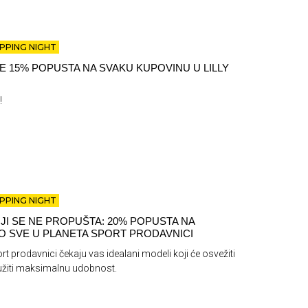
PPING NIGHT
TE 15% POPUSTA NA SVAKU KUPOVINU U LILLY
!
!
PPING NIGHT
JI SE NE PROPUŠTA: 20% POPUSTA NA
 SVE U PLANETA SPORT PRODAVNICI
rt prodavnici čekaju vas idealani modeli koji će osvežiti
pružiti maksimalnu udobnost.