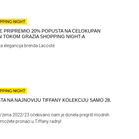
PPING NIGHT
E PRIPREMIO 20% POPUSTA NA CELOKUPAN
 TOKOM GRAZIA SHOPPING NIGHT-A
 elegancija brenda Lacoste
PPING NIGHT
TA NA NAJNOVIJU TIFFANY KOLEKCIJU SAMO 28.
/zima 2022/23 očekivano nam je donela pregršt modnih
 možete pronaći u Tiffany radnji!