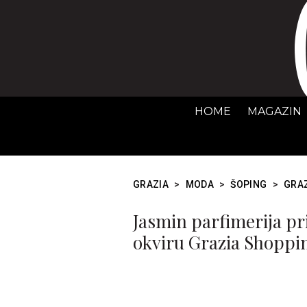
HOME
MAGAZIN
GRAZIA
>
MODA
>
ŠOPING
>
GRAZ
Jasmin parfimerija pr
okviru Grazia Shoppi