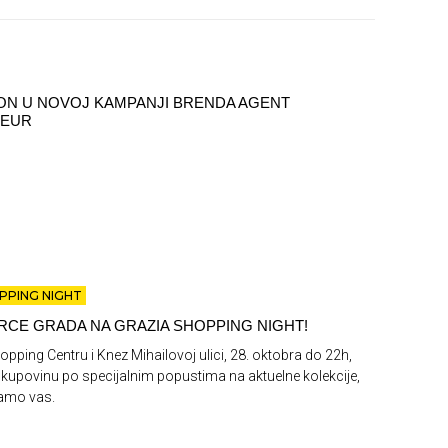
TON U NOVOJ KAMPANJI BRENDA AGENT
TEUR
PPING NIGHT
RCE GRADA NA GRAZIA SHOPPING NIGHT!
opping Centru i Knez Mihailovoj ulici, 28. oktobra do 22h,
 kupovinu po specijalnim popustima na aktuelne kolekcije,
samo vas.