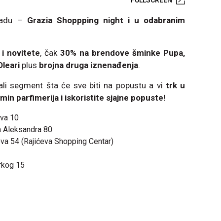
gradu –
Grazia Shoppping night i u odabranim
i novitete
, čak
30% na brendove šminke Pupa,
Oleari
plus
brojna druga iznenađenja
.
ali segment šta će sve biti na popustu a vi
trk u
in parfimerija i iskoristite sjajne popuste!
ova 10
ja Aleksandra 80
ova 54 (Rajićeva Shopping Centar)
rkog 15