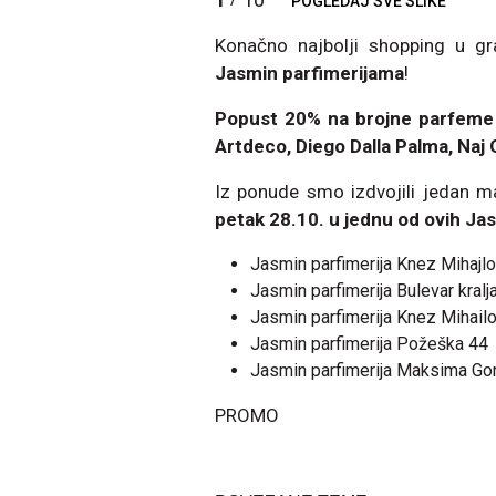
POGLEDAJ SVE SLIKE
Konačno najbolji shopping u 
Jasmin parfimerijama
!
Popust 20% na brojne parfeme 
Artdeco, Diego Dalla Palma, Naj 
Iz ponude smo izdvojili jedan m
petak 28.10. u jednu od ovih Jasm
Jasmin parfimerija Knez Mihajl
Jasmin parfimerija Bulevar kral
Jasmin parfimerija Knez Mihail
Jasmin parfimerija Požeška 44
Jasmin parfimerija Maksima Go
PROMO