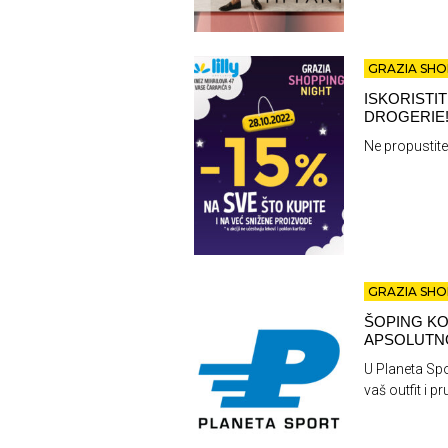
GRAZIA SHO
ISKORISTI
DROGERIE
Ne propustite
GRAZIA SHO
ŠOPING KO
APSOLUTNO
U Planeta Spo
vaš outfit i 