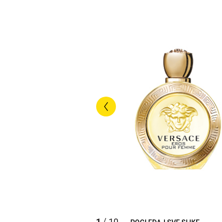
1
10
/