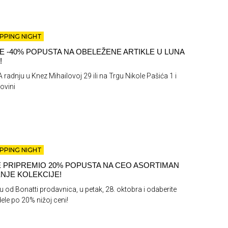
PPING NIGHT
TE -40% POPUSTA NA OBELEŽENE ARTIKLE U LUNA
!
 radnju u Knez Mihailovoj 29 ili na Trgu Nikole Pašića 1 i
ovini
PPING NIGHT
E PRIPREMIO 20% POPUSTA NA CEO ASORTIMAN
NJE KOLEKCIJE!
ku od Bonatti prodavnica, u petak, 28. oktobra i odaberite
le po 20% nižoj ceni!