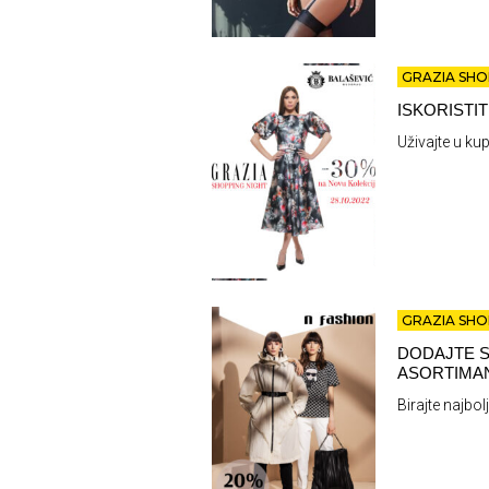
GRAZIA SHO
ISKORISTI
Uživajte u kup
GRAZIA SHO
DODAJTE S
ASORTIMAN
Birajte najbol