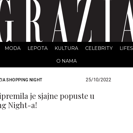
GRAZIA Srbija
MODA
LEPOTA
KULTURA
CELEBRITY
LIFE
O NAMA
25/10/2022
IA SHOPPING NIGHT
ipremila je sjajne popuste u
ng Night-a!