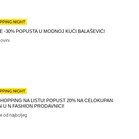
PPING NIGHT
TE -30% POPUSTA U MODNOJ KUĆI BALAŠEVIĆ!
ovini.
PPING NIGHT
HOPPING NA LISTU! POPUST 20% NA CELOKUPAN
 U N FASHION PRODAVNICI!
je od najboljeg