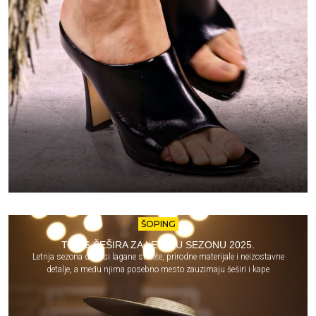
ŠOPING
TOP 6 ŠEŠIRA ZA LETNJU SEZONU 2025.
Letnja sezona donosi lagane siluete, prirodne materijale i neizostavne
detalje, a među njima posebno mesto zauzimaju šeširi i kape