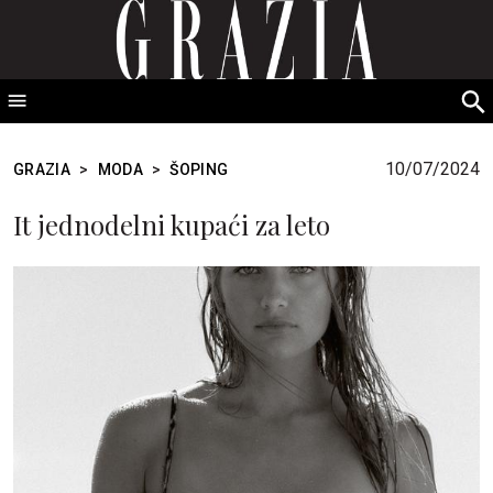
GRAZIA Srbija
S
fo
10/07/2024
GRAZIA
>
MODA
>
ŠOPING
It jednodelni kupaći za leto