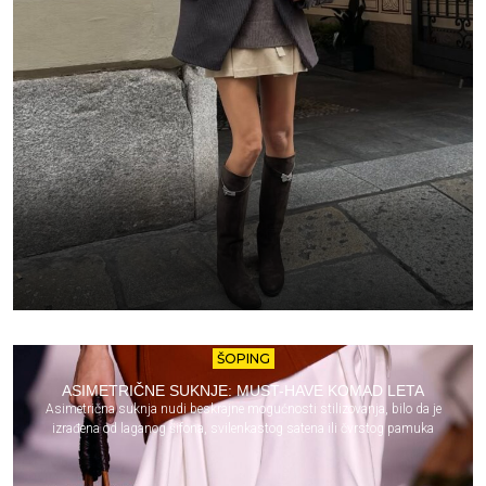
ŠOPING
ASIMETRIČNE SUKNJE: MUST-HAVE KOMAD LETA
Asimetrična suknja nudi beskrajne mogućnosti stilizovanja, bilo da je
izrađena od laganog šifona, svilenkastog satena ili čvrstog pamuka