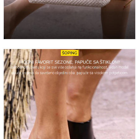
ŠOPING
MODNI FAVORIT SEZONE: PAPUČE SA ŠTIKLOM!
U modnom svetu koji se sve više oslanja na funkcionalnost, jedan model
obuće uspeva da savršeno objedini oba: papuče sa visokom potpeticom