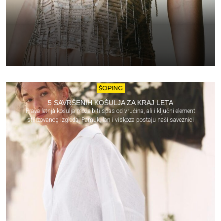
ŠOPING
5 SAVRŠENIH KOŠULJA ZA KRAJ LETA
Prava letnja košulja može biti spas od vrućina, ali i ključni element
stilizovanog izgleda. Pamuk, lan i viskoza postaju naši saveznici