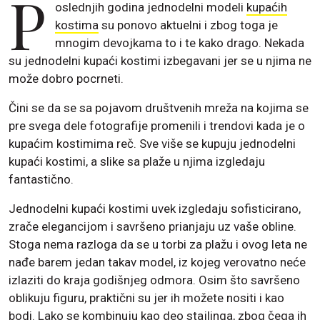
P
oslednjih godina jednodelni modeli
kupaćih
kostima
su ponovo aktuelni i zbog toga je
mnogim devojkama to i te kako drago. Nekada
su jednodelni kupaći kostimi izbegavani jer se u njima ne
može dobro pocrneti.
Čini se da se sa pojavom društvenih mreža na kojima se
pre svega dele fotografije promenili i trendovi kada je o
kupaćim kostimima reč. Sve više se kupuju jednodelni
kupaći kostimi, a slike sa plaže u njima izgledaju
fantastično.
Jednodelni kupaći kostimi uvek izgledaju sofisticirano,
zrače elegancijom i savršeno prianjaju uz vaše obline.
Stoga nema razloga da se u torbi za plažu i ovog leta ne
nađe barem jedan takav model, iz kojeg verovatno neće
izlaziti do kraja godišnjeg odmora. Osim što savršeno
oblikuju figuru, praktični su jer ih možete nositi i kao
bodi. Lako se kombinuju kao deo stajlinga, zbog čega ih