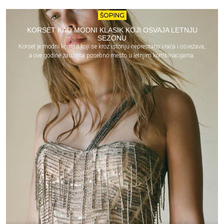
ŠOPING
KORSET KAO MODNI KLASIK KOJI OSVAJA LETNJU
SEZONU
Korset je modni komad koji se kroz istoriju neprestano vraća i osvežava,
a ove godine zauzima posebno mesto u letnjim kombinacijama.