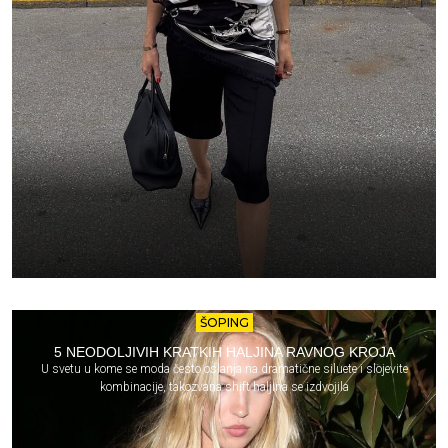
ŠOPING
5 NEODOLJIVIH KRATKIH HALJINA RAVNOG KROJA
U svetu u kome se moda često oslanja na dramatične siluete i slojevite
kombinacije, takozvana shift haljina se izdvojila