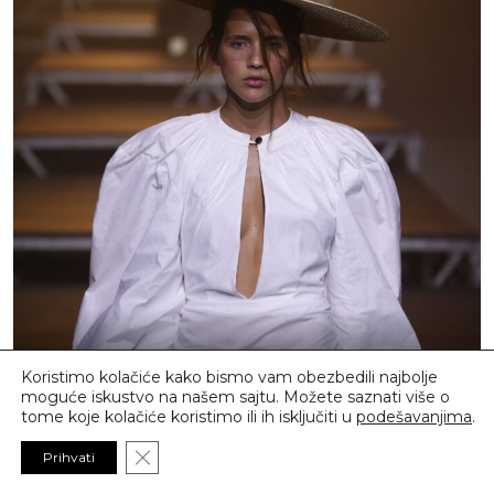
Koristimo kolačiće kako bismo vam obezbedili najbolje
moguće iskustvo na našem sajtu. Možete saznati više o
tome koje kolačiće koristimo ili ih isključiti u
podešavanjima
.
Close GDPR Cookie Banner
Prihvati