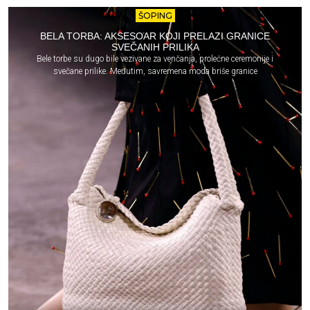
ŠOPING
BELA TORBA: AKSESOAR KOJI PRELAZI GRANICE
SVEČANIH PRILIKA
Bele torbe su dugo bile vezivane za venčanja, prolećne ceremonije i
svečane prilike. Međutim, savremena moda briše granice