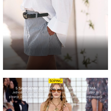
ŠOPING
5 SAVRŠENIH JEDNODELNIH KUPAĆIH KOSTIMA
Jednodelni kupaći kostim odavno više nije samo praktičan izbor za
plivanje. Danas je to komad koji se ističe stilom i lakoćom kombinovanja