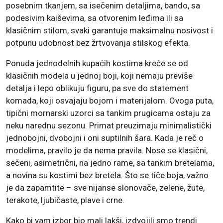
posebnim tkanjem, sa isečenim detaljima, bando, sa
podesivim kaiševima, sa otvorenim leđima ili sa
klasičnim stilom, svaki garantuje maksimalnu nosivost i
potpunu udobnost bez žrtvovanja stilskog efekta.
Ponuda jednodelnih kupaćih kostima kreće se od
klasičnih modela u jednoj boji, koji nemaju previše
detalja i lepo oblikuju figuru, pa sve do statement
komada, koji osvajaju bojom i materijalom. Ovoga puta,
tipični mornarski uzorci sa tankim prugicama ostaju za
neku narednu sezonu. Primat preuzimaju minimalistički
jednobojni, dvobojni i oni suptilnih šara. Kada je reč o
modelima, pravilo je da nema pravila. Nose se klasični,
sečeni, asimetrični, na jedno rame, sa tankim bretelama,
a novina su kostimi bez bretela. Što se tiče boja, važno
je da zapamtite – sve nijanse slonovače, zelene, žute,
terakote, ljubičaste, plave i crne.
Kako bi vam izbor bio mali lakši, izdvojili smo trendi