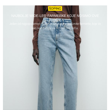
ŠOPING
NAJBOLJE WIDE-LEG FARMERKE KOJE NOSIMO OVE
JESENI
Jedan od najpopularnijih komada ove sezone su široke farmerke, koje se
lako kombinuju sa raznim stilovima.