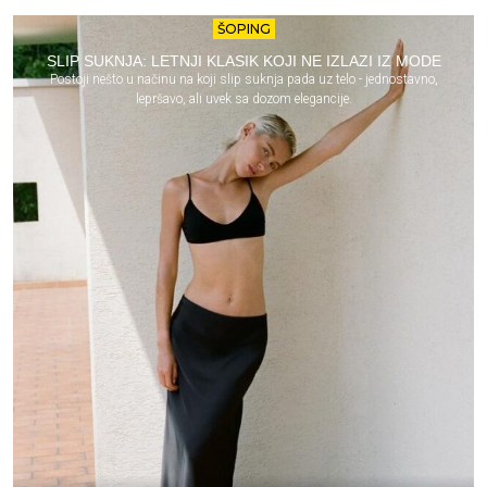
ŠOPING
SLIP SUKNJA: LETNJI KLASIK KOJI NE IZLAZI IZ MODE
Postoji nešto u načinu na koji slip suknja pada uz telo - jednostavno,
lepršavo, ali uvek sa dozom elegancije.