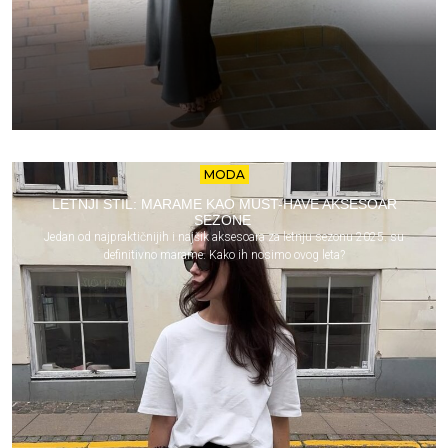
MODA
LETNJI STIL: MARAME KAO MUST-HAVE AKSESOAR
SEZONE
Jedan od najpraktičnijih i najšik aksesoara za letnju sezonu 2025. su
definitivno marame. Kako ih nosimo ovog leta?