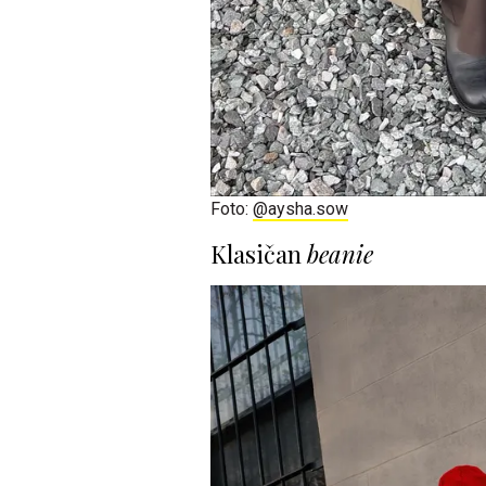
Foto:
@aysha.sow
Klasičan
beanie