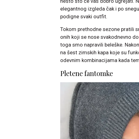
nešto što će vas dobro ugrejati. N
elegantnog izgleda čak i po snegu
podigne svaki outfit.
Tokom prethodne sezone pratili smo
onih koji se nose svakodnevno do 
toga smo napravili beleške. Nakon 
na šest zimskih kapa koje su funkc
odevnim kombinacijama kada tem
Pletene fantomke