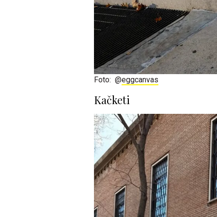
Foto: @
eggcanvas
Kačketi