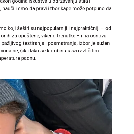
akon godina iskustva u održavanju stila i
, naučili smo da pravi izbor kape može potpuno da
 koji šeširi su najpopularniji i najpraktičniji – od
onih za opuštene, vikend trenutke – i na osnovu
pažljivog testiranja i posmatranja, izbor je sužen
ionalne, šik i lako se kombinuju sa različitim
perature padnu.