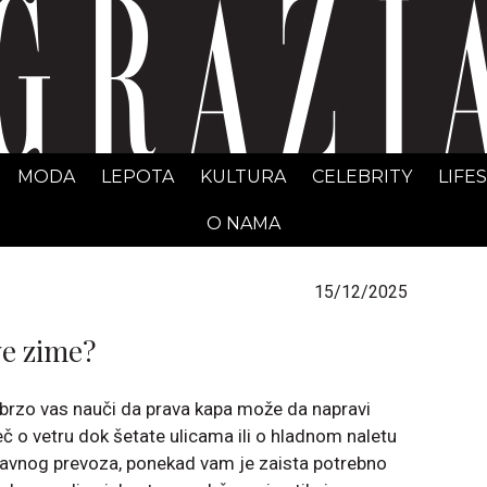
GRAZIA Srbija
MODA
LEPOTA
KULTURA
CELEBRITY
LIFE
O NAMA
15/12/2025
e zime?
brzo vas nauči da prava kapa može da napravi
 reč o vetru dok šetate ulicama ili o hladnom naletu
 javnog prevoza, ponekad vam je zaista potrebno