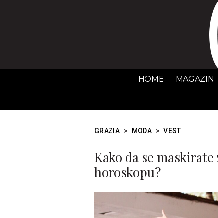
HOME
MAGAZIN
GRAZIA
>
MODA
>
VESTI
Kako da se maskirate 
horoskopu?