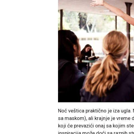
Noć veštica praktično je iza ugla.
sa maskom), ali krajnje je vreme
koji će prevazići onaj sa kojim st
inspiracija može doći sa raznih st