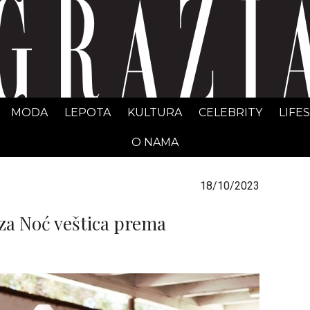
GRAZIA Srbija
MODA
LEPOTA
KULTURA
CELEBRITY
LIFE
O NAMA
18/10/2023
za Noć veštica prema