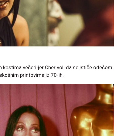
ih kostima večeri jer Cher voli da se ističe odećom:
askošnim printovima iz 70-ih.