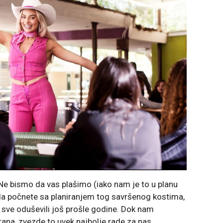
 Ne bismo da vas plašimo (iako nam je to u planu
 da počnete sa planiranjem tog savršenog kostima,
e sve oduševili još prošle godine. Dok nam
rana, zvezde to uvek najbolje rade za nas.