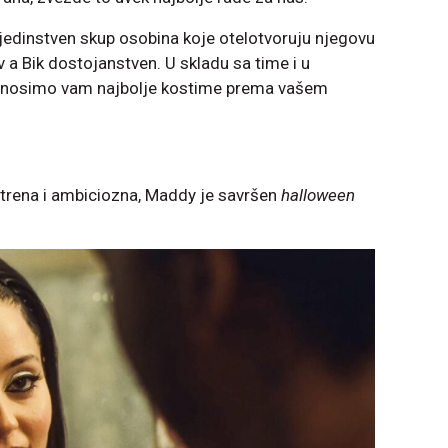
jedinstven skup osobina koje otelotvoruju njegovu
iv a Bik dostojanstven. U skladu sa time i u
 donosimo vam najbolje kostime prema vašem
 vatrena i ambiciozna, Maddy je savršen
halloween