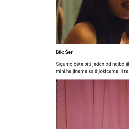
Bik: Šer
Sigurno ćete biti jedan od najbolj
mini haljinama sa šljokicama ili r