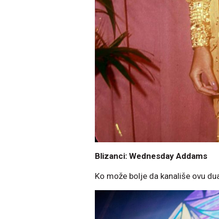
Blizanci: Wednesday Addams
Ko može bolje da kanališe ovu d