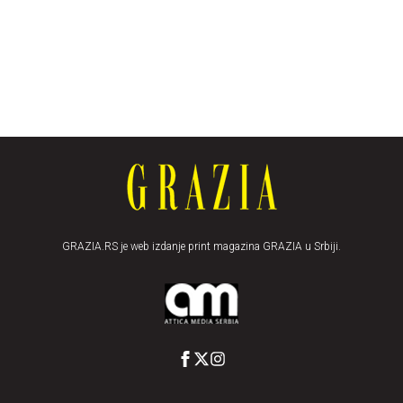
GRAZIA.RS je web izdanje print magazina GRAZIA u Srbiji.