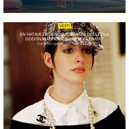
VESTI
EN HATAVEJ MOĆNOM PORUKOM OBELEŽILA
GODIŠNJICU FILMA “ĐAVO NOSI PRADU”
Ovo je bio njen omiljen outfit sa seta!