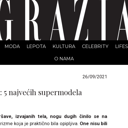
GRAZIA Srbija
MODA
LEPOTA
KULTURA
CELEBRITY
LIFE
O NAMA
26/09/2021
i: 5 najvećih supermodela
šave, izvajanih tela, nogu dugih činilo se na
harizme koja je praktično bila opipljiva.
One nisu bili