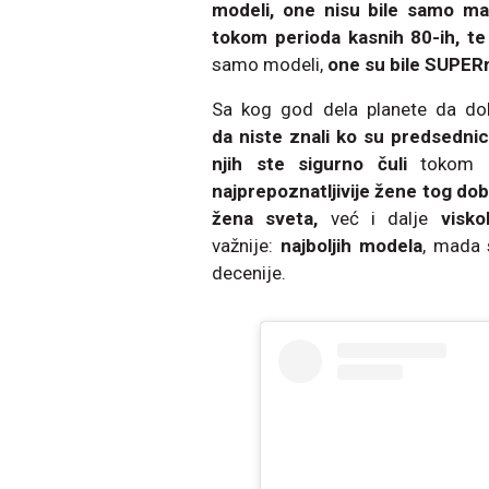
modeli, one nisu bile samo m
tokom perioda kasnih 80-ih, te
samo modeli,
one su bile SUPER
Sa kog god dela planete da dol
da niste znali ko su predsednici
njih ste sigurno čuli
tokom pe
najprepoznatljivije žene tog dob
žena sveta,
već i dalje
visko
važnije:
najboljih modela
, mada 
decenije.