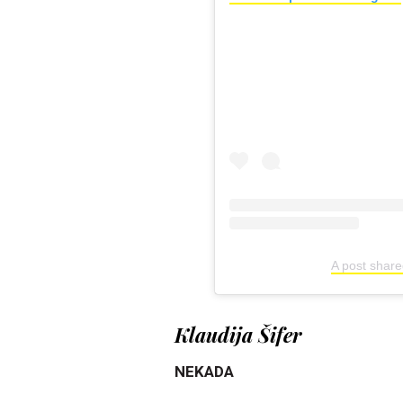
A post shar
Klaudija Šifer
NEKADA