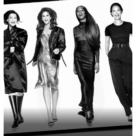
NAUČITI
Večita moć Supermodela