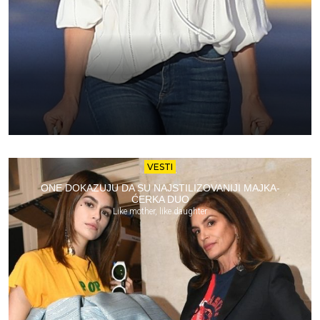
VESTI
ONE DOKAZUJU DA SU NAJSTILIZOVANIJI MAJKA-
ĆERKA DUO
Like mother, like daughter