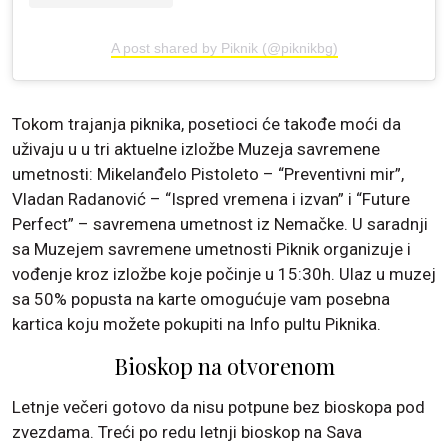
A post shared by Piknik (@piknikbg)
Tokom trajanja piknika, posetioci će takođe moći da
uživaju u u tri aktuelne izložbe Muzeja savremene
umetnosti: Mikelanđelo Pistoleto – “Preventivni mir”,
Vladan Radanović – “Ispred vremena i izvan” i “Future
Perfect” – savremena umetnost iz Nemačke. U saradnji
sa Muzejem savremene umetnosti Piknik organizuje i
vođenje kroz izložbe koje počinje u 15:30h. Ulaz u muzej
sa 50% popusta na karte omogućuje vam posebna
kartica koju možete pokupiti na Info pultu Piknika.
Bioskop na otvorenom
Letnje večeri gotovo da nisu potpune bez bioskopa pod
zvezdama. Treći po redu letnji bioskop na Sava