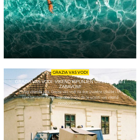
GRAZIA VAS VODI
GRAZIA VAS VODI: VIKEND ISPUNJEN UMETNOŠĆU I
ZABAVOM!
Prvog vikenda jula, Grazia vas vodi na dve izuzetne izložbe i tri
spektakularne žurke, koje obećavaju da će učiniti vaš vikend
nezaboravnim.