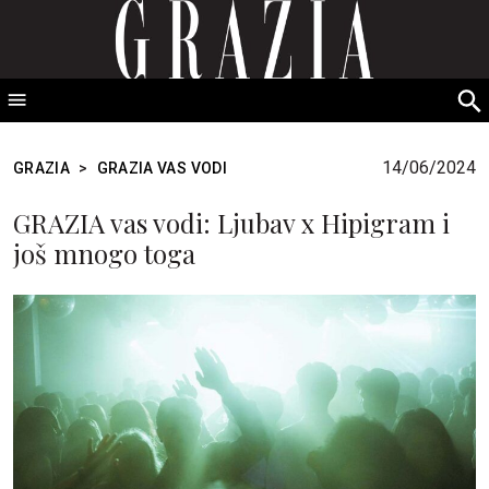
GRAZIA Srbija
S
fo
14/06/2024
GRAZIA
>
GRAZIA VAS VODI
GRAZIA vas vodi: Ljubav x Hipigram i
još mnogo toga