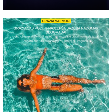
GRAZIA VAS VODI
GRAZIA VAS VODI: 3 NAJLEPŠA BAZENA NADOMAK
BEOGRADA!
Ukoliko još uvek niste otišli na odmor, možda je pravo vreme da istražite
bogatu ponudu bazena koji su u okolini Beograda.