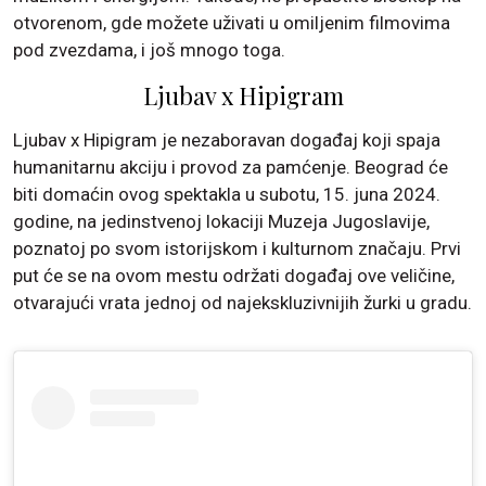
otvorenom, gde možete uživati u omiljenim filmovima
pod zvezdama, i još mnogo toga.
Ljubav x Hipigram
Ljubav x Hipigram je nezaboravan događaj koji spaja
humanitarnu akciju i provod za pamćenje. Beograd će
biti domaćin ovog spektakla u subotu, 15. juna 2024.
godine, na jedinstvenoj lokaciji Muzeja Jugoslavije,
poznatoj po svom istorijskom i kulturnom značaju. Prvi
put će se na ovom mestu održati događaj ove veličine,
otvarajući vrata jednoj od najekskluzivnijih žurki u gradu.