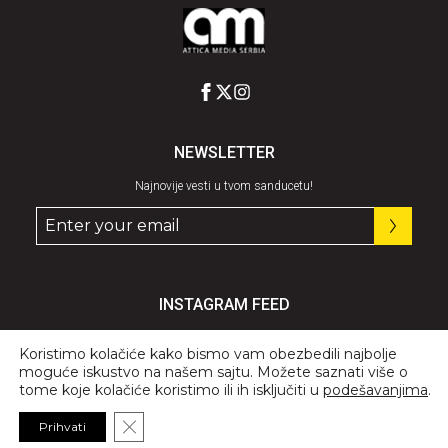
NEWSLETTER
Najnovije vesti u tvom sanducetu!
INSTAGRAM FEED
Pratite nas
@graziaserbia
Koristimo kolačiće kako bismo vam obezbedili najbolje
moguće iskustvo na našem sajtu. Možete saznati više o
tome koje kolačiće koristimo ili ih isključiti u
podešavanjima
.
Close GDPR Cookie Banner
Prihvati
© 2026 All Rights Reserved, GRAZIA.