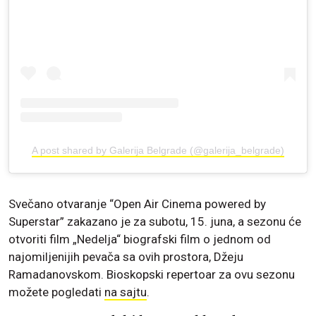
A post shared by Galerija Belgrade (@galerija_belgrade)
Svečano otvaranje “Open Air Cinema powered by
Superstar” zakazano je za subotu, 15. juna, a sezonu će
otvoriti film „Nedelja“ biografski film o jednom od
najomiljenijih pevača sa ovih prostora, Džeju
Ramadanovskom. Bioskopski repertoar za ovu sezonu
možete pogledati
na sajtu
.