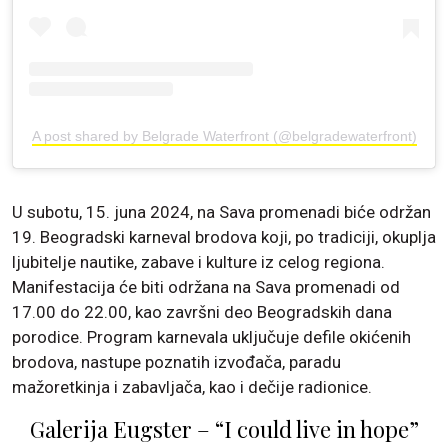
A post shared by Belgrade Waterfront (@belgradewaterfront)
U subotu, 15. juna 2024, na Sava promenadi biće održan
19. Beogradski karneval brodova koji, po tradiciji, okuplja
ljubitelje nautike, zabave i kulture iz celog regiona.
Manifestacija će biti održana na Sava promenadi od
17.00 do 22.00, kao završni deo Beogradskih dana
porodice. Program karnevala uključuje defile okićenih
brodova, nastupe poznatih izvođača, paradu
mažoretkinja i zabavljača, kao i dečije radionice.
Galerija Eugster – “I could live in hope”