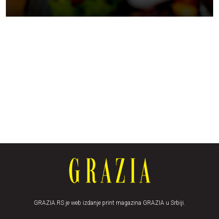
GRAZIA.RS je web izdanje print magazina GRAZIA u Srbiji.