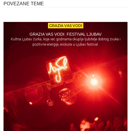
POVEZANE TEME
GRAZIA VAS VODI
GRAZIA VAS VODI: FESTIVAL LJUBAV
Kultna Ljubav žurka, koja već godinama okuplja ljubitelje dobrog zvuka i
pozitivne energije, evoluira u Ljubav festival.