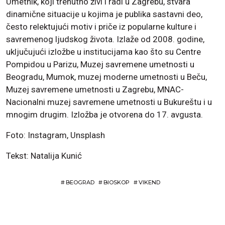
Umetnik, koji trenutno živi i radi u Zagrebu, stvara
dinamične situacije u kojima je publika sastavni deo,
često relektujući motiv i priče iz popularne kulture i
savremenog ljudskog života. Izlaže od 2008. godine,
uključujući izložbe u institucijama kao što su Centre
Pompidou u Parizu, Muzej savremene umetnosti u
Beogradu, Mumok, muzej moderne umetnosti u Beču,
Muzej savremene umetnosti u Zagrebu, MNAC-
Nacionalni muzej savremene umetnosti u Bukureštu i u
mnogim drugim. Izložba je otvorena do 17. avgusta.
Foto: Instagram, Unsplash
Tekst: Natalija Kunić
#
BEOGRAD
#
BIOSKOP
#
VIKEND