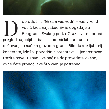
D
obrodošli u “Grazia vas vodi” – vaš vikend
vodič kroz najuzbudljivije događaje u
Beogradu! Svakog petka, Grazia vam donosi
pregled najboljih urbanih, umetničkih i kulturnih
dešavanja u našem glavnom gradu. Bilo da ste ljubitelj
koncerata, izložbi, pozorišnih predstava ili jednostavno
tražite nove i uzbudljive načine da provedete vikend,
ovde ćete pronaći sve što vam je potrebno.