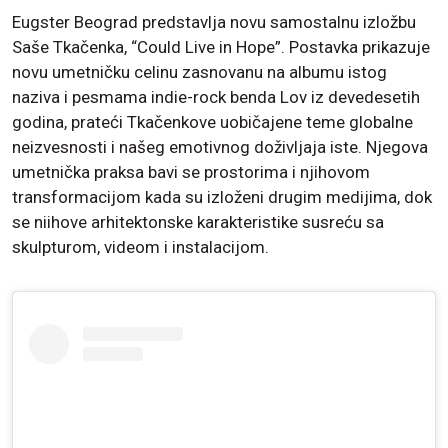
Eugster Beograd predstavlja novu samostalnu izložbu
Saše Tkačenka, “Could Live in Hope”. Postavka prikazuje
novu umetničku celinu zasnovanu na albumu istog
naziva i pesmama indie-rock benda Lov iz devedesetih
godina, prateći Tkačenkove uobičajene teme globalne
neizvesnosti i našeg emotivnog doživljaja iste. Njegova
umetnička praksa bavi se prostorima i njihovom
transformacijom kada su izloženi drugim medijima, dok
se niihove arhitektonske karakteristike susreću sa
skulpturom, videom i instalacijom.