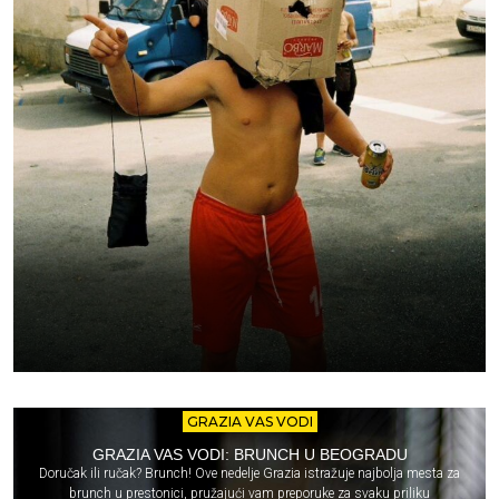
GRAZIA VAS VODI
GRAZIA VAS VODI: BRUNCH U BEOGRADU
Doručak ili ručak? Brunch! Ove nedelje Grazia istražuje najbolja mesta za
brunch u prestonici, pružajući vam preporuke za svaku priliku