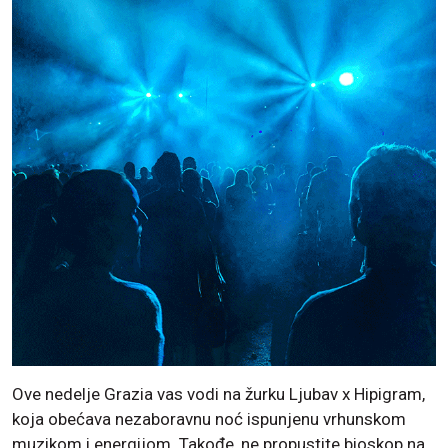
Ove nedelje Grazia vas vodi na žurku Ljubav x Hipigram,
koja obećava nezaboravnu noć ispunjenu vrhunskom
muzikom i energijom. Takođe, ne propustite bioskop na