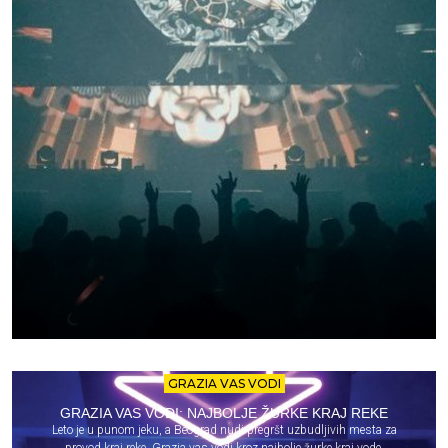
GRAZIA VAS VODI
GRAZIA VAS VODI: NAJBOLJE ŽURKE KRAJ REKE
Leto je u punom jeku, a Beograd nudi pregršt uzbudljivih mesta za
provod kraj reke. Grazia vas vodi kroz najbolje žurke kraj vode.