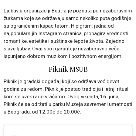
Ljubav u organizaciji Beat-a je poznata po nezaboravnim
žurkama koje se održavaju samo nekoliko puta godišnje
sa ograničenim kapacitetom. Hipigram, jedna od
najpopularnijih Instagram stranica, propagira vrednosti
romantike, estetike i suštinske lepote života. Zajedno –
slave ljubav. Ovaj spoj garantuje nezaboravno veče
ispunjeno dobrom muzikom i pozitivnom energijom.
Piknik MSUB
Piknik je gradski događaj koji se održava već devet
godina za redom. Piknik je postao tradicija i letnji ritual
kom se uvek rado vraćamo. Ovog vikenda, 16. juna,
Piknik će se održati u parku Muzeja savremeni umetnosti
u Beogradu, od 12:00č do 20:00č.