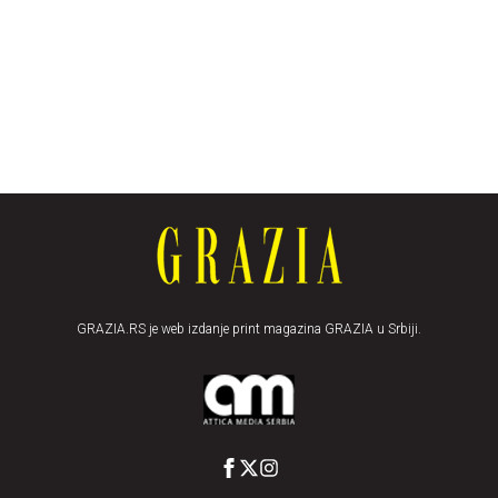
GRAZIA.RS je web izdanje print magazina GRAZIA u Srbiji.