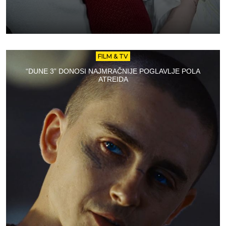
FILM & TV
“DUNE 3” DONOSI NAJMRAČNIJE POGLAVLJE POLA
ATREIDA