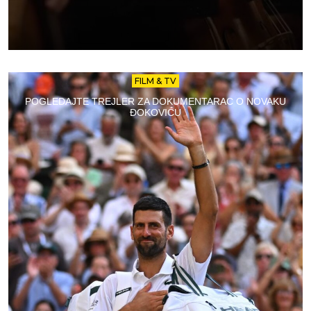
FILM & TV
POGLEDAJTE TREJLER ZA DOKUMENTARAC O NOVAKU
ĐOKOVIĆU