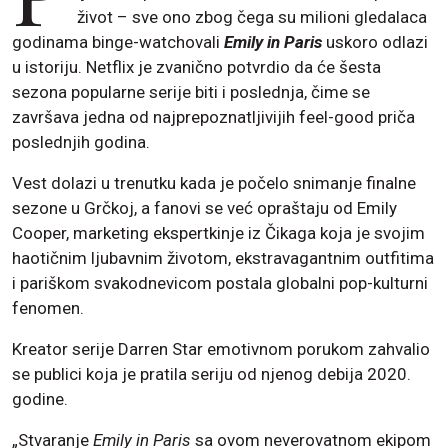
život – sve ono zbog čega su milioni gledalaca
godinama binge-watchovali
Emily in Paris
uskoro odlazi
u istoriju. Netflix je zvanično potvrdio da će šesta
sezona popularne serije biti i poslednja, čime se
završava jedna od najprepoznatljivijih feel-good priča
poslednjih godina.
Vest dolazi u trenutku kada je počelo snimanje finalne
sezone u Grčkoj, a fanovi se već opraštaju od Emily
Cooper, marketing ekspertkinje iz Čikaga koja je svojim
haotičnim ljubavnim životom, ekstravagantnim outfitima
i pariškom svakodnevicom postala globalni pop-kulturni
fenomen.
Kreator serije Darren Star emotivnom porukom zahvalio
se publici koja je pratila seriju od njenog debija 2020.
godine.
„Stvaranje
Emily in Paris
sa ovom neverovatnom ekipom