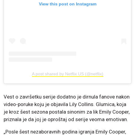
View this post on Instagram
A post shared by Netflix US (@netflix)
Vest o završetku serije dodatno je dirnula fanove nakon
video-poruke koju je objavila Lily Collins. Glumica, koja
je kroz šest sezona postala sinonim za lik Emily Cooper,
priznala je da joj je oproštaj od serije veoma emotivan.
„Posle šest nezaboravnih godina igranja Emily Cooper,