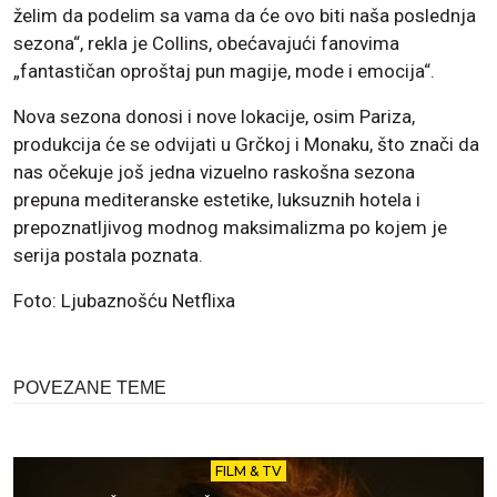
želim da podelim sa vama da će ovo biti naša poslednja
sezona“, rekla je Collins, obećavajući fanovima
„fantastičan oproštaj pun magije, mode i emocija“.
Nova sezona donosi i nove lokacije, osim Pariza,
produkcija će se odvijati u Grčkoj i Monaku, što znači da
nas očekuje još jedna vizuelno raskošna sezona
prepuna mediteranske estetike, luksuznih hotela i
prepoznatljivog modnog maksimalizma po kojem je
serija postala poznata.
Foto: Ljubaznošću Netflixa
POVEZANE TEME
FILM & TV