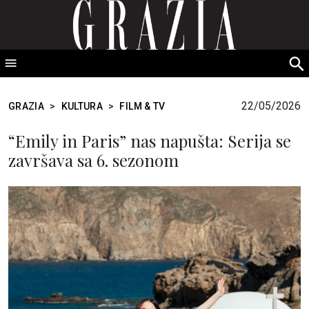
GRAZIA Srbija
S
fo
22/05/2026
GRAZIA
>
KULTURA
>
FILM & TV
“Emily in Paris” nas napušta: Serija se
završava sa 6. sezonom