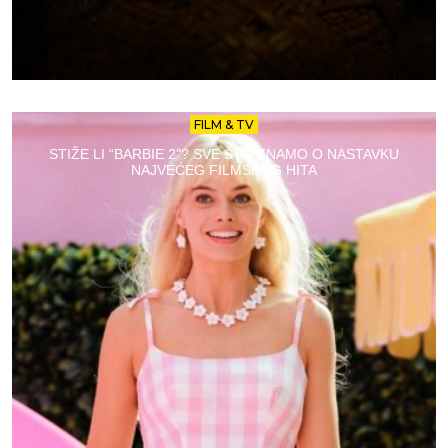
FILM & TV
STIŽE LI “BARBIE 2”? SVE ŠTO ZNAMO O NASTAVKU
NAJVEĆEG FILMSKOG HITA