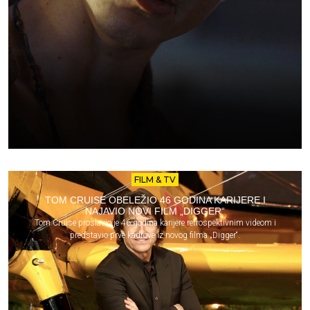
FILM & TV
TOM CRUISE OBELEŽIO 46 GODINA KARIJERE I
NAJAVIO NOVI FILM „DIGGER“
Tom Cruise proslavio je 46 godina karijere retrospektivnim videom i
predstavio prve kadrove iz novog filma „Digger“.