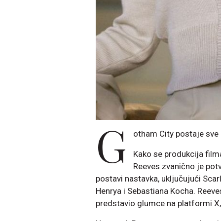
G
otham City postaje sve o
Kako se produkcija fil
Reeves zvanično je potv
postavi nastavka, uključujući Sca
Henrya i Sebastiana Kocha. Reeve
predstavio glumce na platformi X, 