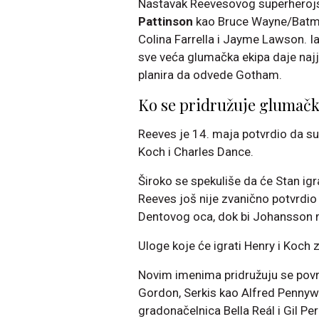
Nastavak Reevesovog superheroјs
Pattinson
kao Bruce Wayne/Batman
Colina Farrella i Jayme Lawson. Iak
sve veća glumačka ekipa daje naj
planira da odvede Gotham.
Ko se pridružuje glumačk
Reeves je 14. maja potvrdio da su 
Koch i Charles Dance.
Široko se spekuliše da će Stan ig
Reeves još nije zvanično potvrdio
Dentovog oca, dok bi Johansson m
Uloge koje će igrati Henry i Koch 
Novim imenima pridružuju se povr
Gordon, Serkis kao Alfred Pennyw
gradonačelnica Bella Reál i Gil P