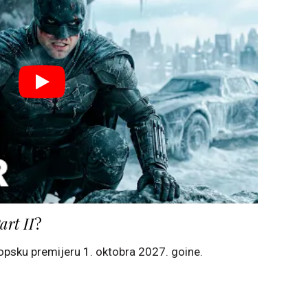
rt II
?
opsku premijeru 1. oktobra 2027. goine.