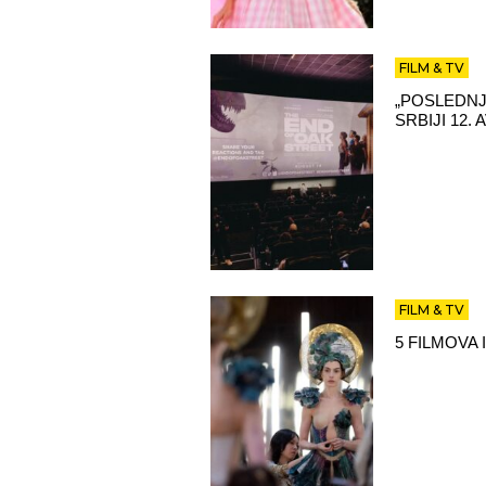
FILM & TV
„POSLEDNJ
SRBIJI 12.
FILM & TV
5 FILMOVA