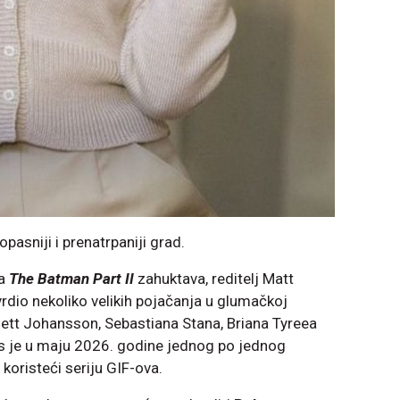
pasniji i prenatrpaniji grad.
ma
The Batman Part II
zahuktava, reditelj Matt
rdio nekoliko velikih pojačanja u glumačkoj
rlett Johansson, Sebastiana Stana, Briana Tyreea
s je u maju 2026. godine jednog po jednog
koristeći seriju GIF-ova.