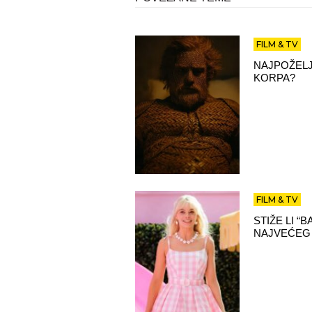
FILM & TV
NAJPOŽELJ
KORPA?
FILM & TV
STIŽE LI “
NAJVEĆEG 