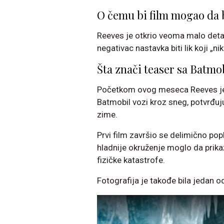
O čemu bi film mogao da
Reeves je otkrio veoma malo detalj
negativac nastavka biti lik koji „ni
Šta znači teaser sa Batm
Početkom ovog meseca Reeves je o
Batmobil vozi kroz sneg, potvrđuj
zime.
Prvi film završio se delimično p
hladnije okruženje moglo da prikaže
fizičke katastrofe.
Fotografija je takođe bila jedan o