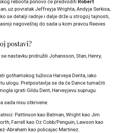
kog reboota ponovo će predvoditi
Robert
, uz povratak Jeffreyja Wrighta, Andyja Serkisa,
o se detalji radnje i dalje drže u strogoj tajnosti,
jasniji nagoveštaj do sada u kom pravcu Reeves
oj postavi?
se nastavku pridružili Johansson, Stan, Henry,
rati gothamskog tužioca Harveya Denta, iako
 tu ulogu. Pretpostavlja se da će Dance tumačiti
ogla igrati Gildu Dent, Harveyjevu suprugu.
za sada nisu otkrivene.
atnici: Pattinson kao Batman, Wright kao Jim
orth, Farrell kao Oz Cobb/Penguin, Lawson kao
erez-Abraham kao policajac Martinez.