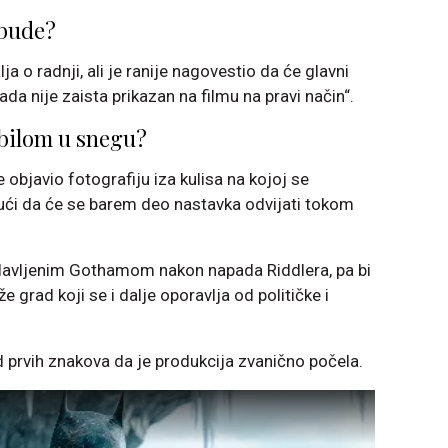
 bude?
a o radnji, ali je ranije nagovestio da će glavni
kada nije zaista prikazan na filmu na pravi način“.
obilom u snegu?
bjavio fotografiju iza kulisa na kojoj se
ući da će se barem deo nastavka odvijati tokom
oplavljenim Gothamom nakon napada Riddlera, pa bi
 grad koji se i dalje oporavlja od političke i
d prvih znakova da je produkcija zvanično počela.