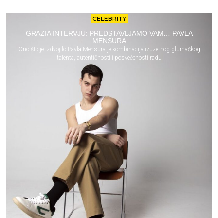
CELEBRITY
GRAZIA INTERVJU: PREDSTAVLJAMO VAM… PAVLA
MENSURA
Ono što je izdvojilo Pavla Mensura je kombinacija izuzetnog glumačkog
talenta, autentičnosti i posvećenosti radu