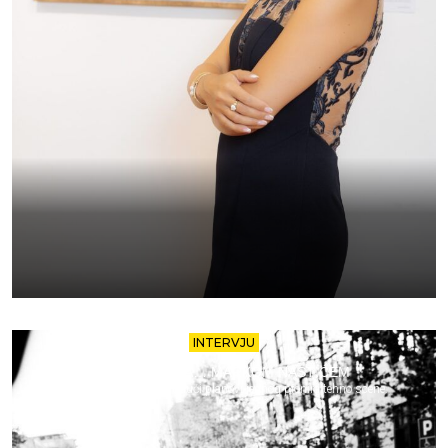
INTERVJU
15 MINUTA SA… MARKOM NASTIĆEM
Izazovi, inspiracije i budući planovi jednog pionira tehno scene.