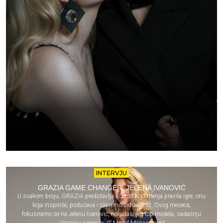
INTERVJU
GRAZIA GAME CHANGER: JELENA IVANOVIĆ
U svakom broju, GRAZIA predstavlja ličnost koja menja pravila igre, onu
koja inspiriše, podučava i slavi individualnost. Ovog meseca,
fokusiramo se na Jelenu Ivanović, nekadašnjeg top modela, sadašnju
vlasnicu agencije JS Model Management