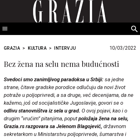
GRAZIA Srbija
S
fo
10/03/2022
GRAZIA
>
KULTURA
>
INTERVJU
Bez žena na selu nema budućnosti
Svedoci smo zanimljivog paradoksa u Srbiji:
sa jedne
strane, čitave gradske porodice odlučuju da novi život
potraže u poljoprivredi, a sa druge, već decenijama, da ne
kažemo, još od socijalističke Jugoslavije, govori se o
odlivu stanovništva iz sela u grad.
O ovoj pojavi, kao i o
drugim “vrućim” pitanjima, poput
položaja žena na selu,
Grazia.rs razgovara sa Jelenom Blagojević,
državnom
sekretarkom u Ministarstvu poljoprivrede, šumarstva i