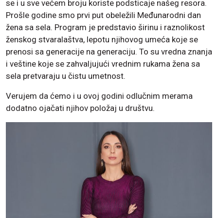
se i u sve većem broju koriste podsticaje našeg resora.
Prošle godine smo prvi put obeležili Međunarodni dan
žena sa sela. Program je predstavio širinu i raznolikost
ženskog stvaralaštva, lepotu njihovog umeća koje se
prenosi sa generacije na generaciju. To su vredna znanja
i veštine koje se zahvaljujući vrednim rukama žena sa
sela pretvaraju u čistu umetnost.
Verujem da ćemo i u ovoj godini odlučnim merama
dodatno ojačati njihov položaj u društvu.