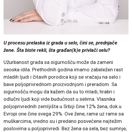
U procesu prelaska iz grada u selo, čini se, prednjače
žene. Šta biste rekli, šta građan(k)e privlači selu?
Užurbanost grada sa sigurnošću može da zameni
seoska idila. Prethodnih godina imamo zabeležen rast
mladih ljudi i čitavih porodica koji se vraćaju na selo i
bave poljoprivrednom proizvodnjom i preradom. Sa
sigurnošću mogu da kažem da su to mladi, hrabri i
odlučni ljudi koji vide budućnost u selima. Vlasnika
poljoprivrednih zemljišta u Srbiji čine 12% žena, dok u
Evropi one čine svega 29%. Ove žene, rame uz rame sa
muškarcima, vredno su i predano posvećene najtežim
poslovima u poljoprivredi. Bez žena sa sela, bez sumnje,