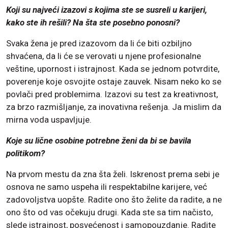
Koji su najveći izazovi s kojima ste se susreli u karijeri,
kako ste ih rešili? Na šta ste posebno ponosni?
Svaka žena je pred izazovom da li će biti ozbiljno
shvaćena, da li će se verovati u njene profesionalne
veštine, upornost i istrajnost. Kada se jednom potvrdite,
poverenje koje osvojite ostaje zauvek. Nisam neko ko se
povlači pred problemima. Izazovi su test za kreativnost,
za brzo razmišljanje, za inovativna rešenja. Ja mislim da
mirna voda uspavljuje.
Koje su lične osobine potrebne ženi da bi se bavila
politikom?
Na prvom mestu da zna šta želi. Iskrenost prema sebi je
osnova ne samo uspeha ili respektabilne karijere, već
zadovoljstva uopšte. Radite ono što želite da radite, a ne
ono što od vas očekuju drugi. Kada ste sa tim načisto,
slede istrajnost, posvećenost i samopouzdanje. Radite