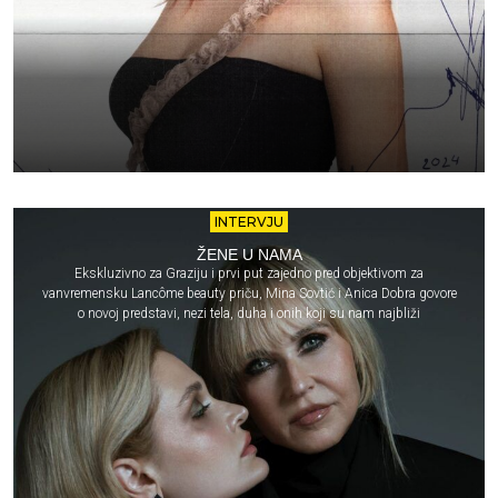
INTERVJU
ŽENE U NAMA
Ekskluzivno za Graziju i prvi put zajedno pred objektivom za
vanvremensku Lancôme beauty priču, Mina Sovtić i Anica Dobra govore
o novoj predstavi, nezi tela, duha i onih koji su nam najbliži