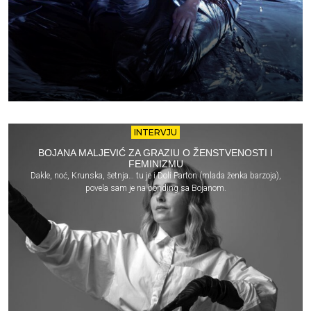
INTERVJU
BOJANA MALJEVIĆ ZA GRAZIU O ŽENSTVENOSTI I
FEMINIZMU
Dakle, noć, Krunska, šetnja… tu je i Doli Parton (mlada ženka barzoja),
povela sam je na bonding sa Bojanom.