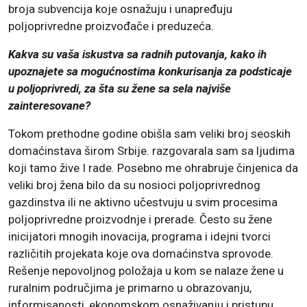
broja subvencija koje osnažuju i unapređuju
poljoprivredne proizvođače i preduzeća.
Kakva su vaša iskustva sa radnih putovanja, kako ih
upoznajete sa mogućnostima konkurisanja za podsticaje
u poljoprivredi, za šta su žene sa sela najviše
zainteresovane?
Tokom prethodne godine obišla sam veliki broj seoskih
domaćinstava širom Srbije. razgovarala sam sa ljudima
koji tamo žive I rade. Posebno me ohrabruje činjenica da
veliki broj žena bilo da su nosioci poljoprivrednog
gazdinstva ili ne aktivno učestvuju u svim procesima
poljoprivredne proizvodnje i prerade. Često su žene
inicijatori mnogih inovacija, programa i idejni tvorci
različitih projekata koje ova domaćinstva sprovode.
Rešenje nepovoljnog položaja u kom se nalaze žene u
ruralnim područjima je primarno u obrazovanju,
informisanosti, ekonomskom osnaživanju i pristupu