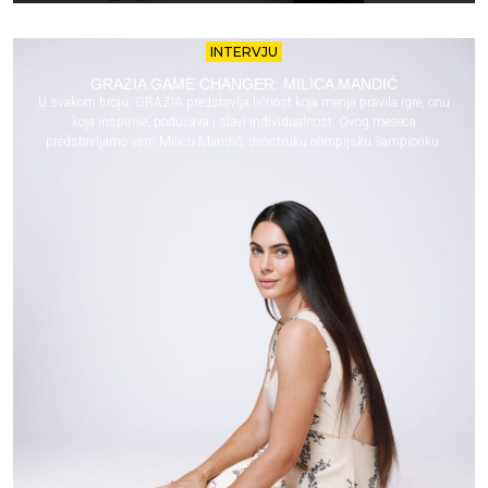
INTERVJU
GRAZIA GAME CHANGER: MILICA MANDIĆ
U svakom broju, GRAZIA predstavlja ličnost koja menja pravila igre, onu
koja inspiriše, podučava i slavi individualnost. Ovog meseca
predstavljamo vam Milicu Mandić, dvostruku olimpijsku šampionku.