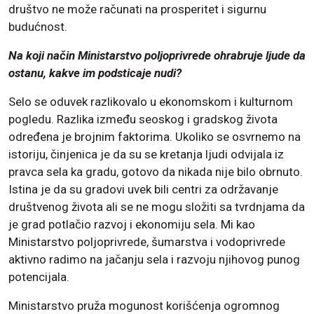
društvo ne može računati na prosperitet i sigurnu
budućnost.
Na koji način Ministarstvo poljoprivrede ohrabruje ljude da
ostanu, kakve im podsticaje nudi?
Selo se oduvek razlikovalo u ekonomskom i kulturnom
pogledu. Razlika između seoskog i gradskog života
određena je brojnim faktorima. Ukoliko se osvrnemo na
istoriju, činjenica je da su se kretanja ljudi odvijala iz
pravca sela ka gradu, gotovo da nikada nije bilo obrnuto.
Istina je da su gradovi uvek bili centri za održavanje
društvenog života ali se ne mogu složiti sa tvrdnjama da
je grad potlačio razvoj i ekonomiju sela. Mi kao
Ministarstvo poljoprivrede, šumarstva i vodoprivrede
aktivno radimo na jačanju sela i razvoju njihovog punog
potencijala.
Ministarstvo pruža mogunost korišćenja ogromnog