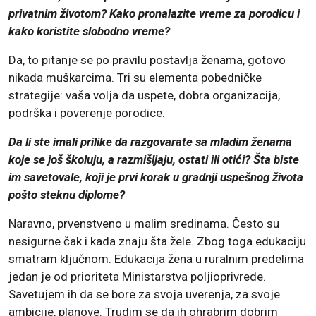
privatnim životom? Kako pronalazite vreme za porodicu i
kako koristite slobodno vreme?
Da, to pitanje se po pravilu postavlja ženama, gotovo
nikada muškarcima. Tri su elementa pobedničke
strategije: vaša volja da uspete, dobra organizacija,
podrška i poverenje porodice.
Da li ste imali prilike da razgovarate sa mladim ženama
koje se još školuju, a razmišljaju, ostati ili otići? Šta biste
im savetovale, koji je prvi korak u gradnji uspešnog života
pošto steknu diplome?
Naravno, prvenstveno u malim sredinama. Često su
nesigurne čak i kada znaju šta žele. Zbog toga edukaciju
smatram ključnom. Edukacija žena u ruralnim predelima
jedan je od prioriteta Ministarstva poljioprivrede.
Savetujem ih da se bore za svoja uverenja, za svoje
ambicije, planove. Trudim se da ih ohrabrim dobrim