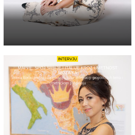
INTERVJU
MAPPE: SPOJ SRBIJE I ITALIJE KROZ UMETNOST
MOZAIKA
Jelena Borovčanin o svojoj novoj izložbi, integraciji geopolitičkih tema i
umetničkom putovanju