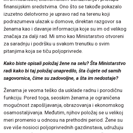
finansijskim sredstvima. Ono što se takođe pokazalo
izuzetno delotvorno je upravo rad na terenu koji
podrazumeva ulazak u domove, direktan razgovor sa
ženama kao i davanje informacija koje su im od velikog
značaja za dalji rad. Mi smo kao Ministarstvo otvoreni
za saradnju i podršku u svakom trenutku o svim
pitanjima koja se tiču poljoprivrede.
Kako biste opisali položaj žene na selu? Šta Ministarstvo
radi kako bi taj položaj unapredilo, šta čujete od samih
sagovornica, čime su zadovoljne, a šta im nedostaje?
Ženama je veoma teško da usklade radnu i porodičnu
funkciju. Pored toga, seoskim ženama je ograničena
mogućnost zapošljavanja, obrazovanja i ekonomskog
osamostaljivanja. Međutim, njihov položaj se u velikoj
meri promenio u odnosu na prethodni period. Žene su
sve više nosioci poljoprivrednih gazdinstava, udružuju