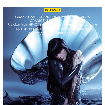
INTERVJU
GRAZIA GAME CHANGER: TEYA DORA POMERA
GRANICE U SVAKOM SMISLU
U svakom broju, GRAZIA predstavlja ličnost koja menja pravila igre, onu
koja inspiriše, podučava i slavi individualnost. Ovog meseca
predstavljamo vam Teodoru Pavlovsku