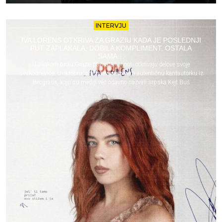
INTERVJU
IVA LORENS OTKRIVA ZA GRAZIU KADA JE POSLEDNJI
PUT ZAPLAKALA, DOBILA KOMPLIMENT, OSTALA
SAMA…
U svakom broju Grazie poznate ličnosti otkrivaju delove svoje
svakodnevice. U oktobru, predstavljamo vam autentičnu kantautorku iz
Beograda, koju su mediji već odavno nazvali srpska Kejt Buš