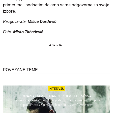
primerima i podsetim da smo same odgovorne za svoje
izbore.
Razgovarala:
Milica Đorđević
Foto:
Mirko Tabašević
#
SRBIJA
POVEZANE TEME
INTERVJU
GRAZIA GAME CHANGER: IGOR BENČINA
Igor Benčina pažljivo bira uloge, pretežno u art-house produkcijama
poput filmova „Poslednja slika o ocu”, „Teret”, „Videoteka”