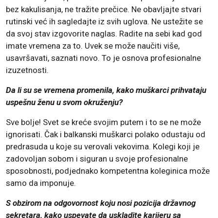
bez kakulisanja, ne tražite prečice. Ne obavljajte stvari
rutinski već ih sagledajte iz svih uglova. Ne ustežite se
da svoj stav izgovorite naglas. Radite na sebi kad god
imate vremena za to. Uvek se može naučiti više,
usavršavati, saznati novo. To je osnova profesionalne
izuzetnosti.
Da li su se vremena promenila, kako muškarci prihvataju
uspešnu ženu u svom okruženju?
Sve bolje! Svet se kreće svojim putem i to se ne može
ignorisati. Čak i balkanski muškarci polako odustaju od
predrasuda u koje su verovali vekovima. Kolegi koji je
zadovoljan sobom i siguran u svoje profesionalne
sposobnosti, podjednako kompetentna koleginica može
samo da imponuje.
S obzirom na odgovornost koju nosi pozicija državnog
sekretara, kako uspevate da uskladite karijeru sa