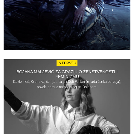
INTERVJU
BOJANA MALJEVIĆ ZA GRAZIU O ŽENSTVENOSTI I
FEMINIZMU
Dakle, noć, Krunska, šetnja… tu je i Doli Parton (mlada ženka barzoja),
povela sam je na bonding sa Bojanom.