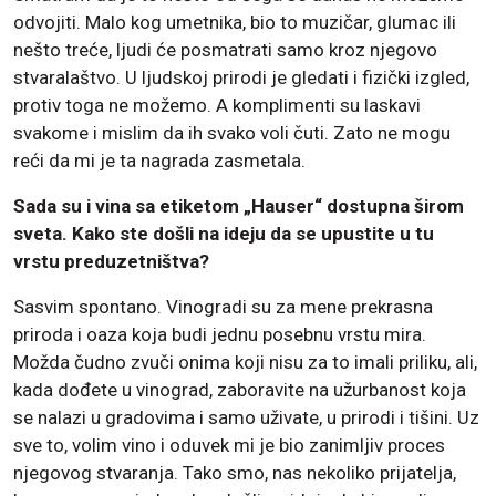
odvojiti. Malo kog umetnika, bio to muzičar, glumac ili
nešto treće, ljudi će posmatrati samo kroz njegovo
stvaralaštvo. U ljudskoj prirodi je gledati i fizički izgled,
protiv toga ne možemo. A komplimenti su laskavi
svakome i mislim da ih svako voli čuti. Zato ne mogu
reći da mi je ta nagrada zasmetala.
Sada su i vina sa etiketom „Hauser“ dostupna širom
sveta. Kako ste došli na ideju da se upustite u tu
vrstu preduzetništva?
Sasvim spontano. Vinogradi su za mene prekrasna
priroda i oaza koja budi jednu posebnu vrstu mira.
Možda čudno zvuči onima koji nisu za to imali priliku, ali,
kada dođete u vinograd, zaboravite na užurbanost koja
se nalazi u gradovima i samo uživate, u prirodi i tišini. Uz
sve to, volim vino i oduvek mi je bio zanimljiv proces
njegovog stvaranja. Tako smo, nas nekoliko prijatelja,