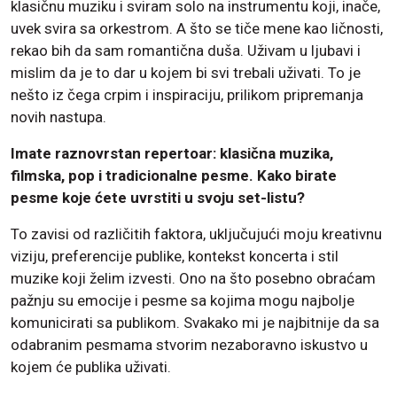
klasičnu muziku i sviram solo na instrumentu koji, inače,
uvek svira sa orkestrom. A što se tiče mene kao ličnosti,
rekao bih da sam romantična duša. Uživam u ljubavi i
mislim da je to dar u kojem bi svi trebali uživati. To je
nešto iz čega crpim i inspiraciju, prilikom pripremanja
novih nastupa.
Imate raznovrstan repertoar: klasična muzika,
filmska, pop i tradicionalne pesme. Kako birate
pesme koje ćete uvrstiti u svoju set-listu?
To zavisi od različitih faktora, uključujući moju kreativnu
viziju, preferencije publike, kontekst koncerta i stil
muzike koji želim izvesti. Ono na što posebno obraćam
pažnju su emocije i pesme sa kojima mogu najbolje
komunicirati sa publikom. Svakako mi je najbitnije da sa
odabranim pesmama stvorim nezaboravno iskustvo u
kojem će publika uživati.