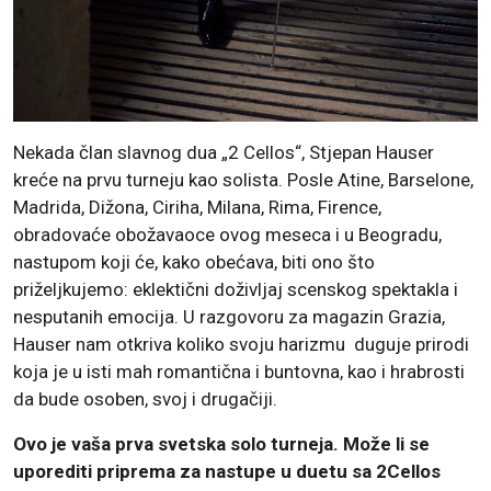
Nekada član slavnog dua „2 Cellos“, Stjepan Hauser
kreće na prvu turneju kao solista. Posle Atine, Barselone,
Madrida, Dižona, Ciriha, Milana, Rima, Firence,
obradovaće obožavaoce ovog meseca i u Beogradu,
nastupom koji će, kako obećava, biti ono što
priželjkujemo: eklektični doživljaj scenskog spektakla i
nesputanih emocija. U razgovoru za magazin Grazia,
Hauser nam otkriva koliko svoju harizmu duguje prirodi
koja je u isti mah romantična i buntovna, kao i hrabrosti
da bude osoben, svoj i drugačiji.
Ovo je vaša prva svetska solo turneja. Može li se
uporediti priprema za nastupe u duetu sa 2Cellos