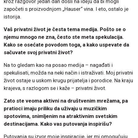
kroz razgovor jedan dan došli na ideju da bi mogli
započeti s proizvodnjom „Hauser“ vina. I eto, ostalo je
istorija.
Vaš privatni život je česta tema medija. Pošto se o
njemu mnogo ne zna, često ste meta spekulacija.
Kako se osećate povodom toga, a kako uspevate da
sačuvate svoj privatni život?
Na to gledam kao na posao medija – nagađati i
spekulisati, možda na neki način i istraživati. Moj privatni
život ostaje u uskom krugu prijatelja i porodice. Na kraju
krajeva, s razlogom se i kaže – privatni život.
Zato ste veoma aktivni na društvenim mrežama, pa
pratioci imaju priliku da uživaju u muzičkim
spotovima, snimljenim na atraktivnim svetskim
destinacijama. Kako vas putovanja inspirišu?
Putovanja su izvor moje inspiracije, jer mi omogućuju