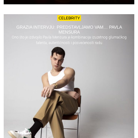
CELEBRITY
GRAZIA INTERVJU: PREDSTAVLJAMO VAM… PAVLA
MENSURA
Ono što je izdvojilo Pavla Mensura je kombinacija izuzetnog glumačkog
talenta, autentičnosti i posvećenosti radu