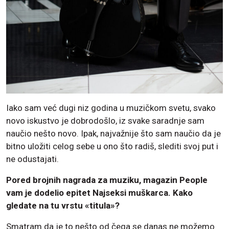
Iako sam već dugi niz godina u muzičkom svetu, svako
novo iskustvo je dobrodošlo, iz svake saradnje sam
naučio nešto novo. Ipak, najvažnije što sam naučio da je
bitno uložiti celog sebe u ono što radiš, slediti svoj put i
ne odustajati.
Pored brojnih nagrada za muziku, magazin People
vam je dodelio epitet Najseksi muškarca. Kako
gledate na tu vrstu «titula»?
Smatram da je to nešto od čega se danas ne možemo