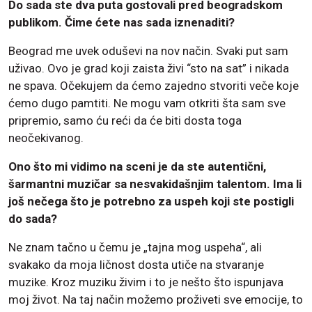
Do sada ste dva puta gostovali pred beogradskom
publikom. Čime ćete nas sada iznenaditi?
Beograd me uvek oduševi na nov način. Svaki put sam
uživao. Ovo je grad koji zaista živi “sto na sat” i nikada
ne spava. Očekujem da ćemo zajedno stvoriti veče koje
ćemo dugo pamtiti. Ne mogu vam otkriti šta sam sve
pripremio, samo ću reći da će biti dosta toga
neočekivanog.
Ono što mi vidimo na sceni je da ste autentični,
šarmantni muzičar sa nesvakidašnjim talentom. Ima li
još nečega što je potrebno za uspeh koji ste postigli
do sada?
Ne znam tačno u čemu je „tajna mog uspeha“, ali
svakako da moja ličnost dosta utiče na stvaranje
muzike. Kroz muziku živim i to je nešto što ispunjava
moj život. Na taj način možemo proživeti sve emocije, to