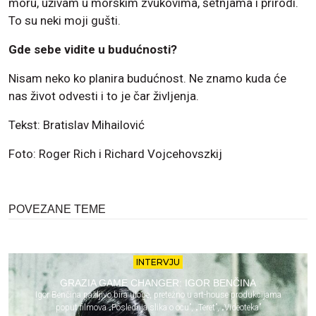
moru, uživam u morskim zvukovima, šetnjama i prirodi.
To su neki moji gušti.
Gde sebe vidite u budućnosti?
Nisam neko ko planira budućnost. Ne znamo kuda će
nas život odvesti i to je čar življenja.
Tekst: Bratislav Mihailović
Foto: Roger Rich i Richard Vojcehovszkij
POVEZANE TEME
INTERVJU
GRAZIA GAME CHANGER: IGOR BENČINA
Igor Benčina pažljivo bira uloge, pretežno u art-house produkcijama
poput filmova „Poslednja slika o ocu”, „Teret”, „Videoteka”