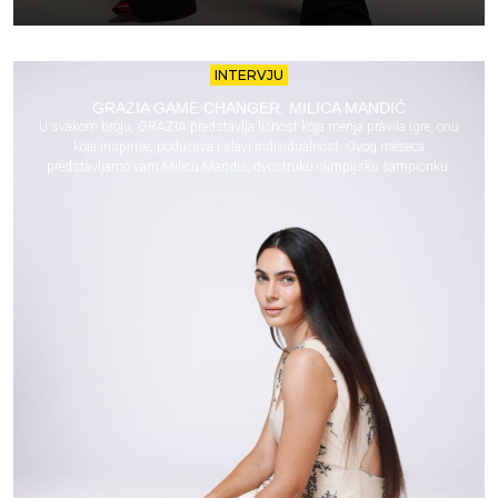
INTERVJU
GRAZIA GAME CHANGER: MILICA MANDIĆ
U svakom broju, GRAZIA predstavlja ličnost koja menja pravila igre, onu
koja inspiriše, podučava i slavi individualnost. Ovog meseca
predstavljamo vam Milicu Mandić, dvostruku olimpijsku šampionku.