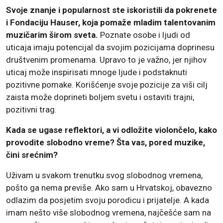
Svoje znanje i popularnost ste iskoristili da pokrenete
i Fondaciju Hauser, koja pomaže mladim talentovanim
muzičarim širom sveta.
Poznate osobe i ljudi od
uticaja imaju potencijal da svojim pozicijama doprinesu
društvenim promenama. Upravo to je važno, jer njihov
uticaj može inspirisati mnoge ljude i podstaknuti
pozitivne pomake. Korišćenje svoje pozicije za viši cilj
zaista može doprineti boljem svetu i ostaviti trajni,
pozitivni trag.
Kada se ugase reflektori, a vi odložite violončelo, kako
provodite slobodno vreme? Šta vas, pored muzike,
čini srećnim?
Uživam u svakom trenutku svog slobodnog vremena,
pošto ga nema previše. Ako sam u Hrvatskoj, obavezno
odlazim da posjetim svoju porodicu i prijatelje. A kada
imam nešto više slobodnog vremena, najčešće sam na