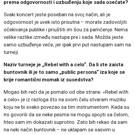
prema odgovornosti i uzbuđenju koje sada osećate?
Svaki koncert jeste poseban na svoj način, ali je
odgovornost je uvek isto prisutna – morate zadovoljiti
očekivanja publike i priuštiti im šou za pamćenje. Nema
velike razlike između nastupa pre i sada. Možda jeste
samo uzbuđenje veće, jer ipak prvi put nastupam sam na
turneji.
Naziv turneje je „Rebel with a celo“. Da li ste zaista
buntovnik ili je to samo „public persona“ iza koje se
krije romantični momak iz susedstva?
Mogao bih reći da je pomalo od obe strane. «Rebel with
a celo» je iz razloga što na svom čelu stvaram muziku
koju ne bi svako povezao sa tim instrumentom. Kada su
mi govorili da se neke pesme ne mogu spojiti sa čelom,
hteo sam im dokazati suprotno. Zato bih rekao da sam
na neki način buntovnik – ne uklapam se sasvim u