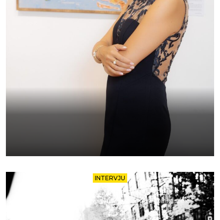
INTERVJU
15 MINUTA SA… MARKOM NASTIĆEM
Izazovi, inspiracije i budući planovi jednog pionira tehno scene.