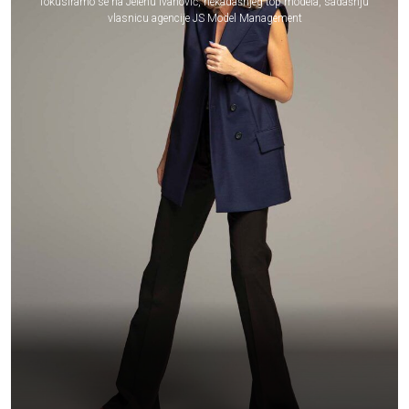
fokusiramo se na Jelenu Ivanović, nekadašnjeg top modela, sadašnju
vlasnicu agencije JS Model Management