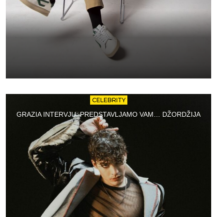
CELEBRITY
GRAZIA INTERVJU: PREDSTAVLJAMO VAM… DŽORDŽIJA