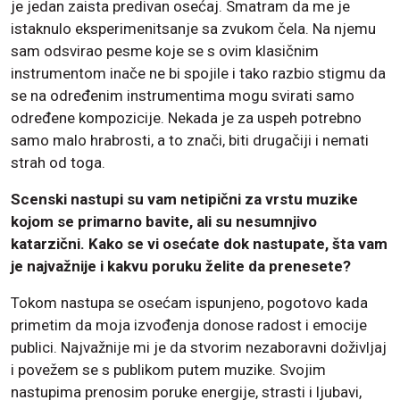
je jedan zaista predivan osećaj. Smatram da me je
istaknulo eksperimenitsanje sa zvukom čela. Na njemu
sam odsvirao pesme koje se s ovim klasičnim
instrumentom inače ne bi spojile i tako razbio stigmu da
se na određenim instrumentima mogu svirati samo
određene kompozicije. Nekada je za uspeh potrebno
samo malo hrabrosti, a to znači, biti drugačiji i nemati
strah od toga.
Scenski nastupi su vam netipični za vrstu muzike
kojom se primarno bavite, ali su nesumnjivo
katarzični. Kako se vi osećate dok nastupate, šta vam
je najvažnije i kakvu poruku želite da prenesete?
Tokom nastupa se osećam ispunjeno, pogotovo kada
primetim da moja izvođenja donose radost i emocije
publici. Najvažnije mi je da stvorim nezaboravni doživljaj
i povežem se s publikom putem muzike. Svojim
nastupima prenosim poruke energije, strasti i ljubavi,