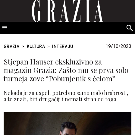
GRAZIA Srbija
S
fo
19/10/2023
GRAZIA
>
KULTURA
>
INTERVJU
Stjepan Hauser ekskluzivno za
magazin Grazia: Zašto mu se prva solo
turneja zove “Pobunjenik s čelom”
Nekada je za uspeh potrebno samo malo hrabrosti,
a to znači, biti drugačiji i nemati strah od toga