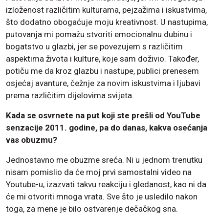
izloženost različitim kulturama, pejzažima i iskustvima,
što dodatno obogaćuje moju kreativnost. U nastupima,
putovanja mi pomažu stvoriti emocionalnu dubinu i
bogatstvo u glazbi, jer se povezujem s različitim
aspektima života i kulture, koje sam doživio. Također,
potiču me da kroz glazbu i nastupe, publici prenesem
osjećaj avanture, čežnje za novim iskustvima i ljubavi
prema različitim dijelovima svijeta.
Kada se osvrnete na put koji ste prešli od YouTube
senzacije 2011. godine, pa do danas, kakva osećanja
vas obuzmu?
Jednostavno me obuzme sreća. Ni u jednom trenutku
nisam pomislio da će moj prvi samostalni video na
Youtube-u, izazvati takvu reakciju i gledanost, kao ni da
će mi otvoriti mnoga vrata. Sve što je usledilo nakon
toga, za mene je bilo ostvarenje dečačkog sna.