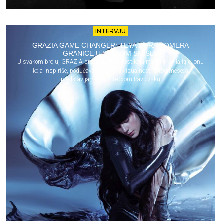
INTERVJU
GRAZIA GAME CHANGER: TEYA DORA POMERA
GRANICE U SVAKOM SMISLU
U svakom broju, GRAZIA predstavlja ličnost koja menja pravila igre, onu
koja inspiriše, podučava i slavi individualnost. Ovog meseca
predstavljamo vam Teodoru Pavlovsku