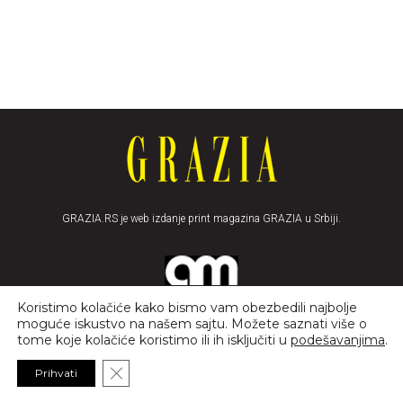
GRAZIA.RS je web izdanje print magazina GRAZIA u Srbiji.
Koristimo kolačiće kako bismo vam obezbedili najbolje
moguće iskustvo na našem sajtu. Možete saznati više o
tome koje kolačiće koristimo ili ih isključiti u
podešavanjima
.
Close GDPR Cookie Banner
Prihvati
NEWSLETTER