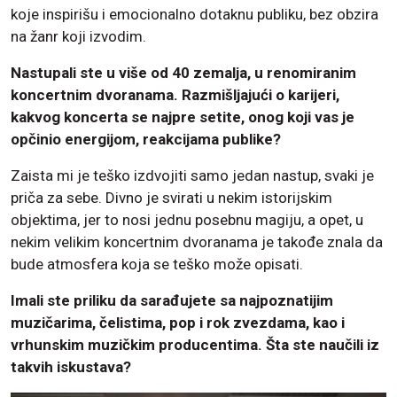
koje inspirišu i emocionalno dotaknu publiku, bez obzira
na žanr koji izvodim.
Nastupali ste u više od 40 zemalja, u renomiranim
koncertnim dvoranama. Razmišljajući o karijeri,
kakvog koncerta se najpre setite, onog koji vas je
opčinio energijom, reakcijama publike?
Zaista mi je teško izdvojiti samo jedan nastup, svaki je
priča za sebe. Divno je svirati u nekim istorijskim
objektima, jer to nosi jednu posebnu magiju, a opet, u
nekim velikim koncertnim dvoranama je takođe znala da
bude atmosfera koja se teško može opisati.
Imali ste priliku da sarađujete sa najpoznatijim
muzičarima, čelistima, pop i rok zvezdama, kao i
vrhunskim muzičkim producentima. Šta ste naučili iz
takvih iskustava?