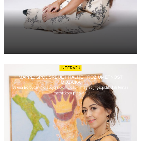
INTERVJU
MAPPE: SPOJ SRBIJE I ITALIJE KROZ UMETNOST
MOZAIKA
Jelena Borovčanin o svojoj novoj izložbi, integraciji geopolitičkih tema i
umetničkom putovanju