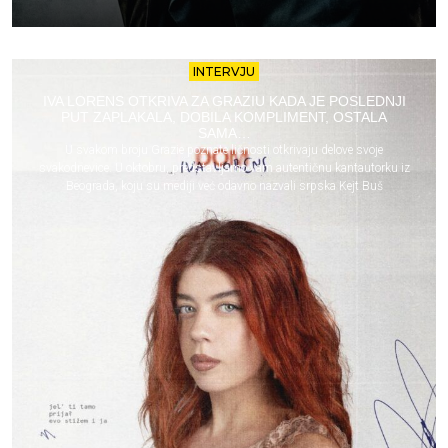
INTERVJU
IVA LORENS OTKRIVA ZA GRAZIU KADA JE POSLEDNJI
PUT ZAPLAKALA, DOBILA KOMPLIMENT, OSTALA
SAMA…
U svakom broju Grazie poznate ličnosti otkrivaju delove svoje
svakodnevice. U oktobru, predstavljamo vam autentičnu kantautorku iz
Beograda, koju su mediji već odavno nazvali srpska Kejt Buš