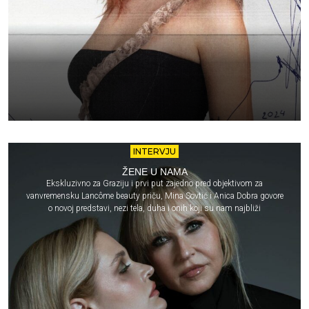
INTERVJU
ŽENE U NAMA
Ekskluzivno za Graziju i prvi put zajedno pred objektivom za
vanvremensku Lancôme beauty priču, Mina Sovtić i Anica Dobra govore
o novoj predstavi, nezi tela, duha i onih koji su nam najbliži