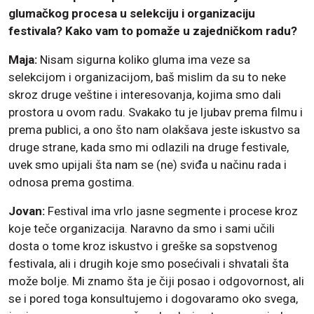
glumačkog procesa u selekciju i organizaciju
festivala? Kako vam to pomaže u zajedničkom radu?
Maja:
Nisam sigurna koliko gluma ima veze sa
selekcijom i organizacijom, baš mislim da su to neke
skroz druge veštine i interesovanja, kojima smo dali
prostora u ovom radu. Svakako tu je ljubav prema filmu i
prema publici, a ono što nam olakšava jeste iskustvo sa
druge strane, kada smo mi odlazili na druge festivale,
uvek smo upijali šta nam se (ne) sviđa u načinu rada i
odnosa prema gostima.
Jovan:
Festival ima vrlo jasne segmente i procese kroz
koje teče organizacija. Naravno da smo i sami učili
dosta o tome kroz iskustvo i greške sa sopstvenog
festivala, ali i drugih koje smo posećivali i shvatali šta
može bolje. Mi znamo šta je čiji posao i odgovornost, ali
se i pored toga konsultujemo i dogovaramo oko svega,