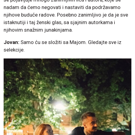
nadam da ćemo negovati i nastaviti da podržavamo
njihove buduće radove. Posebno zanimljivo je da je sve
istaknutiji i taj ženski glas, sa sjajnim autorkama i
njihovim snažnim junakinjama.
Jovan:
Samo ću se složiti sa Majom. Gledajte sve iz
selekcije.