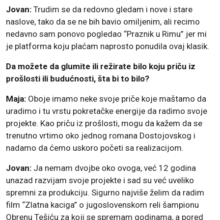
Jovan:
Trudim se da redovno gledam i nove i stare
naslove, tako da se ne bih bavio omiljenim, ali recimo
nedavno sam ponovo pogledao “Praznik u Rimu” jer mi
je platforma koju plaćam naprosto ponudila ovaj klasik.
Da možete da glumite ili režirate bilo koju priču iz
prošlosti ili budućnosti, šta bi to bilo?
Maja:
Oboje imamo neke svoje priče koje maštamo da
uradimo i tu vrstu pokretačke energije da radimo svoje
projekte. Kao priču iz prošlosti, mogu da kažem da se
trenutno vrtimo oko jednog romana Dostojovskog i
nadamo da ćemo uskoro početi sa realizacijom.
Jovan:
Ja nemam dvojbe oko ovoga, već 12 godina
unazad razvijam svoje projekte i sad su već uveliko
spremni za produkciju. Sigurno najviše želim da radim
film “Zlatna kaciga” o jugoslovenskom reli šampionu
Obrenu Tešiću za koji se spremam godinama, a pored