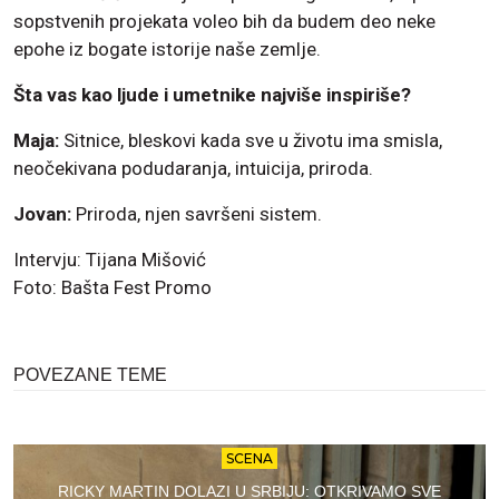
sopstvenih projekata voleo bih da budem deo neke
epohe iz bogate istorije naše zemlje.
Šta vas kao ljude i umetnike najviše inspiriše?
Maja:
Sitnice, bleskovi kada sve u životu ima smisla,
neočekivana podudaranja, intuicija, priroda.
Jovan:
Priroda, njen savršeni sistem.
Intervju: Tijana Mišović
Foto: Bašta Fest Promo
POVEZANE TEME
SCENA
RICKY MARTIN DOLAZI U SRBIJU: OTKRIVAMO SVE