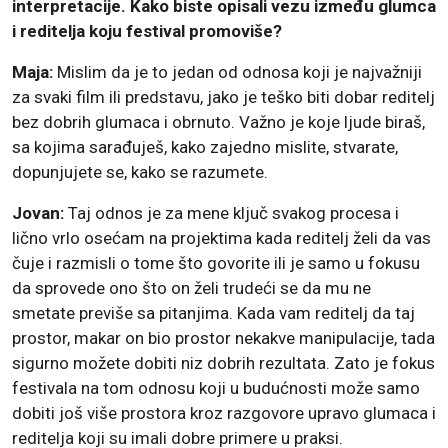
interpretacije. Kako biste opisali vezu između glumca
i reditelja koju festival promoviše?
Maja:
Mislim da je to jedan od odnosa koji je najvažniji
za svaki film ili predstavu, jako je teško biti dobar reditelj
bez dobrih glumaca i obrnuto. Važno je koje ljude biraš,
sa kojima sarađuješ, kako zajedno mislite, stvarate,
dopunjujete se, kako se razumete.
Jovan:
Taj odnos je za mene ključ svakog procesa i
lično vrlo osećam na projektima kada reditelj želi da vas
čuje i razmisli o tome što govorite ili je samo u fokusu
da sprovede ono što on želi trudeći se da mu ne
smetate previše sa pitanjima. Kada vam reditelj da taj
prostor, makar on bio prostor nekakve manipulacije, tada
sigurno možete dobiti niz dobrih rezultata. Zato je fokus
festivala na tom odnosu koji u budućnosti može samo
dobiti još više prostora kroz razgovore upravo glumaca i
reditelja koji su imali dobre primere u praksi.