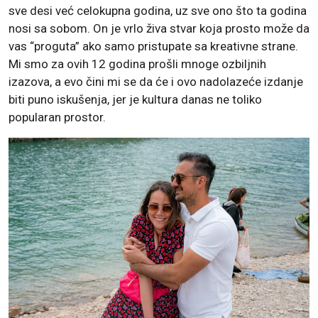
sve desi već celokupna godina, uz sve ono što ta godina
nosi sa sobom. On je vrlo živa stvar koja prosto može da
vas “proguta” ako samo pristupate sa kreativne strane.
Mi smo za ovih 12 godina prošli mnoge ozbiljnih
izazova, a evo čini mi se da će i ovo nadolazeće izdanje
biti puno iskušenja, jer je kultura danas ne toliko
popularan prostor.