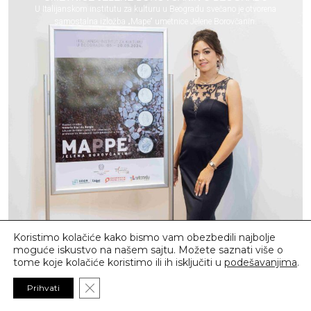
U Italijanskom institutu za kulturu u Beogradu svečano je otvorena
samostalna izložba „Mape“ umetnice Jelene Borovčanin.
Koristimo kolačiće kako bismo vam obezbedili najbolje
moguće iskustvo na našem sajtu. Možete saznati više o
tome koje kolačiće koristimo ili ih isključiti u
podešavanjima
.
Close GDPR Cookie Banner
Prihvati