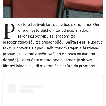
P
ostoje festivali koji se ne tiču samo filma. Oni
diraju nešto dublje – zajednicu, mladost,
iskonsku potrebu za izrazom, za
prepoznatljivošću, za pripadnošću.
Bašta Fest
je upravo
takav. Boravak u Bajinoj Bašti tokom trajanja festivala
probudiće u vama osećaj veći od dolaska na kulturni
događaj – osetićete mesto gde su emocije sirove,
filmovi iskreni a ljudi stvarno žele nešto da promene.