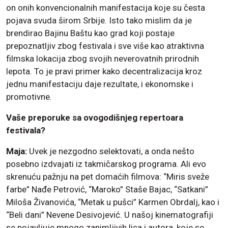
on onih konvencionalnih manifestacija koje su česta
pojava svuda širom Srbije. Isto tako mislim da je
brendirao Bajinu Baštu kao grad koji postaje
prepoznatljiv zbog festivala i sve više kao atraktivna
filmska lokacija zbog svojih neverovatnih prirodnih
lepota. To je pravi primer kako decentralizacija kroz
jednu manifestaciju daje rezultate, i ekonomske i
promotivne.
Vaše preporuke sa ovogodišnjeg repertoara
festivala?
Maja:
Uvek je nezgodno selektovati, a onda nešto
posebno izdvajati iz takmičarskog programa. Ali evo
skrenuću pažnju na pet domaćih filmova: “Miris sveže
farbe” Nađe Petrović, “Maroko” Staše Bajac, “Satkani”
Miloša Živanovića, “Metak u pušci” Karmen Obrdalj, kao i
“Beli dani” Nevene Desivojević. U našoj kinematografiji
se pojavljuje mnogo zanimljivih lica i autora, koje se