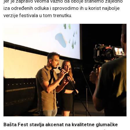
jer je zapravo veoma važno da oboje stanemo zajedno
iza određenih odluka i sprovodimo ih u korist najbolje
verzije festivala u tom trenutku.
Bašta Fest stavlja akcenat na kvalitetne glumačke