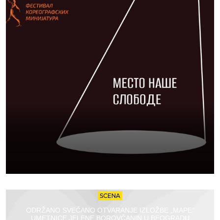
SCENA
ODRŽANO SVEČANO OTVARANJE IZLOŽBE „MAPE“
UMETNICE JELENE BOROVČANIN U BEOGRADU