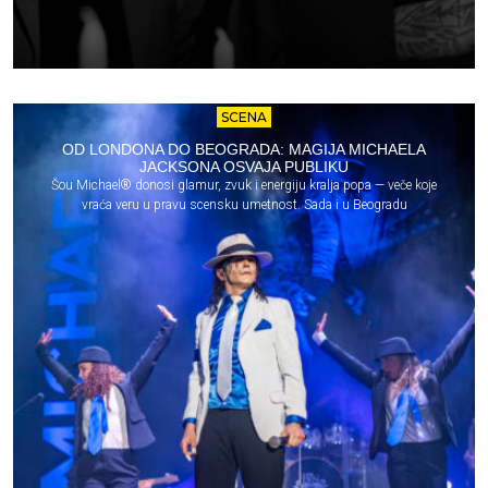
SCENA
OD LONDONA DO BEOGRADA: MAGIJA MICHAELA
JACKSONA OSVAJA PUBLIKU
Šou Michael® donosi glamur, zvuk i energiju kralja popa — veče koje
vraća veru u pravu scensku umetnost. Sada i u Beogradu