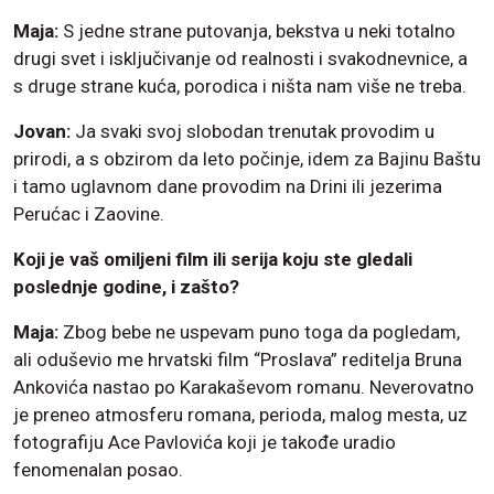
Maja:
S jedne strane putovanja, bekstva u neki totalno
drugi svet i isključivanje od realnosti i svakodnevnice, a
s druge strane kuća, porodica i ništa nam više ne treba.
Jovan:
Ja svaki svoj slobodan trenutak provodim u
prirodi, a s obzirom da leto počinje, idem za Bajinu Baštu
i tamo uglavnom dane provodim na Drini ili jezerima
Perućac i Zaovine.
Koji je vaš omiljeni film ili serija koju ste gledali
poslednje godine, i zašto?
Maja:
Zbog bebe ne uspevam puno toga da pogledam,
ali oduševio me hrvatski film “Proslava” reditelja Bruna
Ankovića nastao po Karakaševom romanu. Neverovatno
je preneo atmosferu romana, perioda, malog mesta, uz
fotografiju Ace Pavlovića koji je takođe uradio
fenomenalan posao.