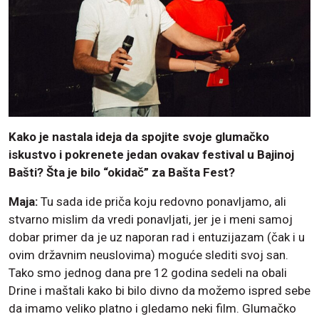
Kako je nastala ideja da spojite svoje glumačko
iskustvo i pokrenete jedan ovakav festival u Bajinoj
Bašti? Šta je bilo “okidač” za Bašta Fest?
Maja:
Tu sada ide priča koju redovno ponavljamo, ali
stvarno mislim da vredi ponavljati, jer je i meni samoj
dobar primer da je uz naporan rad i entuzijazam (čak i u
ovim državnim neuslovima) moguće slediti svoj san.
Tako smo jednog dana pre 12 godina sedeli na obali
Drine i maštali kako bi bilo divno da možemo ispred sebe
da imamo veliko platno i gledamo neki film. Glumačko