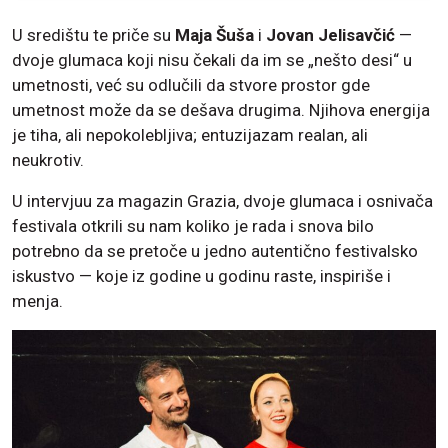
U središtu te priče su
Maja Šuša
i
Jovan Jelisavčić
—
dvoje glumaca koji nisu čekali da im se „nešto desi“ u
umetnosti, već su odlučili da stvore prostor gde
umetnost može da se dešava drugima. Njihova energija
je tiha, ali nepokolebljiva; entuzijazam realan, ali
neukrotiv.
U intervjuu za magazin Grazia, dvoje glumaca i osnivača
festivala otkrili su nam koliko je rada i snova bilo
potrebno da se pretoče u jedno autentično festivalsko
iskustvo — koje iz godine u godinu raste, inspiriše i
menja.