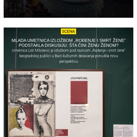
SCENA
MLADA UMETNICA IZLOŽBOM „ROĐENJE I SMRT ŽENE“
PODSTAKLA DISKUSIJU: ŠTA ČINI ŽENU ŽENOM?
Umetnica Loti Milošević je izložbom pod nazivom „Rađanje i smrt žene“
beogradskoj publici u Bazi kulturnih dešavanja ponudila novu
perspektivu