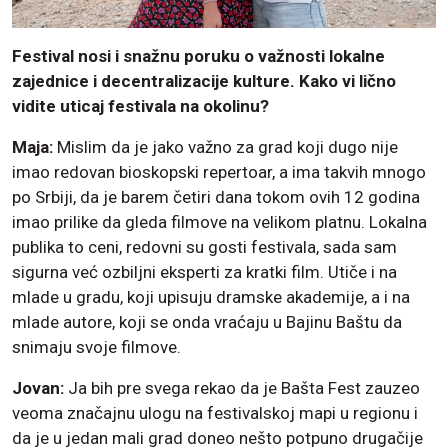
Festival nosi i snažnu poruku o važnosti lokalne
zajednice i decentralizacije kulture. Kako vi lično
vidite uticaj festivala na okolinu?
Maja:
Mislim da je jako važno za grad koji dugo nije
imao redovan bioskopski repertoar, a ima takvih mnogo
po Srbiji, da je barem četiri dana tokom ovih 12 godina
imao prilike da gleda filmove na velikom platnu. Lokalna
publika to ceni, redovni su gosti festivala, sada sam
sigurna već ozbiljni eksperti za kratki film. Utiče i na
mlade u gradu, koji upisuju dramske akademije, a i na
mlade autore, koji se onda vraćaju u Bajinu Baštu da
snimaju svoje filmove.
Jovan:
Ja bih pre svega rekao da je Bašta Fest zauzeo
veoma značajnu ulogu na festivalskoj mapi u regionu i
da je u jedan mali grad doneo nešto potpuno drugačije