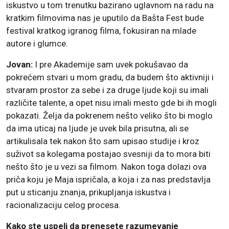
iskustvo u tom trenutku bazirano uglavnom na radu na
kratkim filmovima nas je uputilo da Bašta Fest bude
festival kratkog igranog filma, fokusiran na mlade
autore i glumce.
Jovan:
I pre Akademije sam uvek pokušavao da
pokrećem stvari u mom gradu, da budem što aktivniji i
stvaram prostor za sebe i za druge ljude koji su imali
različite talente, a opet nisu imali mesto gde bi ih mogli
pokazati. Želja da pokrenem nešto veliko što bi moglo
da ima uticaj na ljude je uvek bila prisutna, ali se
artikulisala tek nakon što sam upisao studije i kroz
suživot sa kolegama postajao svesniji da to mora biti
nešto što je u vezi sa filmom. Nakon toga dolazi ova
priča koju je Maja ispričala, a koja i za nas predstavlja
put u sticanju znanja, prikupljanja iskustva i
racionalizaciju celog procesa.
Kako ste uspeli da prenesete razumevanje