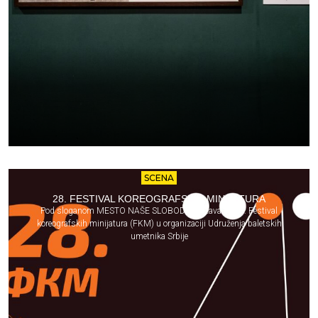
SCENA
28. FESTIVAL KOREOGRAFSKIH MINIJATURA
Pod sloganom MESTO NAŠE SLOBODE održava se 28. Festival
koreografskih minijatura (FKM) u organizaciji Udruženja baletskih
umetnika Srbije