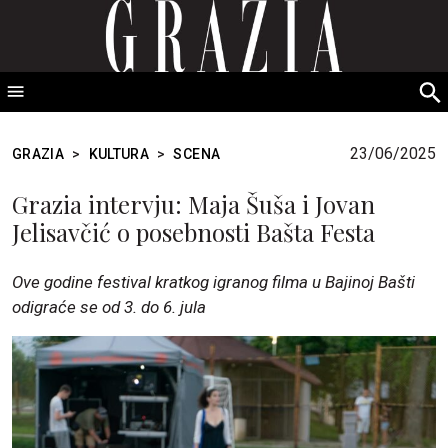
GRAZIA Srbija
S
fo
23/06/2025
GRAZIA
>
KULTURA
>
SCENA
Grazia intervju: Maja Šuša i Jovan
Jelisavčić o posebnosti Bašta Festa
Ove godine festival kratkog igranog filma u Bajinoj Bašti
odigraće se od 3. do 6. jula