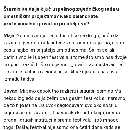
Šta mislite da je ključ uspešnog zajedničkog rada u
umetničkim projektima? Kako balansirate
profesionalno i privatno prijateljstvo?
Maja:
Neminovno je da jedno utiče na drugo, hoću da
kažem u periodu kada intenzivno radimo zajedno, nismo
baš u najbolim prijateljskim odnosima. Šalim se, ali
definitivno je i uspeh festivala u tome što smo nas dvoje
potpuno različiti, što se ja mnogo više razmaštavam, a
Jovan je realan i racionalan, ali ključ i jeste u balansu
između ta dva.
Jovan:
Mi smo apsolutno različiti i siguran sam da Maji
nekad izgleda da ja želim da ugasim festival, ali naravno
da to nije istina. Ja uvek sagledavam sve okolnosti u
kojima se održavamo, finansijsku konstrukciju, odnos
grada i drugih institucija prema festivalu i još mnogo
toga. Dakle, festival nije samo ona četiri dana kada se