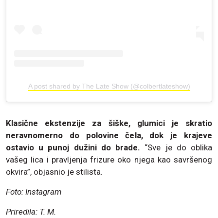
A post shared by The Late Show (@colbertlateshow)
Klasične ekstenzije za šiške, glumici je skratio
neravnomerno do polovine čela, dok je krajeve
ostavio u punoj dužini do brade.
“Sve je do oblika
vašeg lica i pravljenja frizure oko njega kao savršenog
okvira”, objasnio je stilista.
Foto: Instagram
Priredila: T. M.