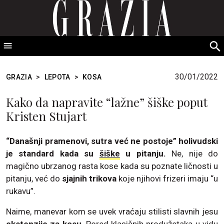
GRAZIA Srbija
S
fo
30/01/2022
GRAZIA
>
LEPOTA
>
KOSA
Kako da napravite “lažne” šiške poput
Kristen Stujart
“Današnji pramenovi, sutra već ne postoje” holivudski
je standard kada su
šiške
u pitanju.
Ne, nije do
magično ubrzanog rasta kose kada su poznate ličnosti u
pitanju, već do
sjajnih trikova
koje njihovi frizeri imaju “u
rukavu”.
Naime, manevar kom se uvek vraćaju stilisti slavnih jesu
ekstenzije za kosu
. Pored klasičnih produžetaka u vidu