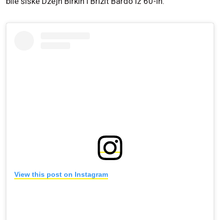
bile šiške Džejn Birkin i Brižit Bardo iz 60-ih.
View this post on Instagram