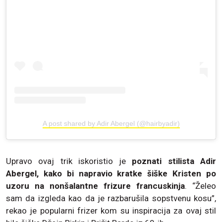
A post shared by Adir Abergel (@hairbyadir)
Upravo ovaj trik iskoristio je
poznati stilista Adir
Abergel, kako bi napravio kratke šiške Kristen po
uzoru na nonšalantne frizure francuskinja
. “Želeo
sam da izgleda kao da je razbarušila sopstvenu kosu”,
rekao je popularni frizer kom su inspiracija za ovaj stil