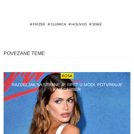
#
FRIZER
#
GLUMICA
#
HOLIVUD
#
SISKE
POVEZANE TEME
KOSA
RAZDELJAK SA STRANE JE OPET U MODI, POTVRĐUJE
KAIA GERBER