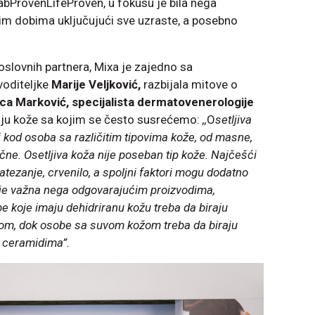
rovenLifeProven, u fokusu je bila nega
jim dobima uključujući sve uzraste, a posebno
poslovnih partnera, Mixa je zajedno sa
voditeljke
Marije Veljković,
razbijala mitove o
ica Marković, specijalista dermatovenerologije
nju kože sa kojim se često susrećemo:
,,
O
setljiva
i kod osoba sa različitim tipovima kože, od masne,
čne. Osetljiva koža nije poseban tip kože. Najčešći
atezanje, crvenilo, a spoljni faktori mogu dodatno
o je važna nega odgovarajućim proizvodima,
 koje imaju dehidriranu kožu treba da biraju
nom, dok osobe sa suvom kožom treba da biraju
i ceramidima”.