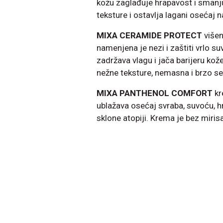
kožu zaglađuje hrapavost i smanj
teksture i ostavlja lagani osećaj n
MIXA CERAMIDE PROTECT
višen
namenjena je nezi i zaštiti vrlo s
zadržava vlagu i jača barijeru kože
nežne teksture, nemasna i brzo se 
MIXA PANTHENOL COMFORT
kr
ublažava osećaj svraba, suvoću, hr
sklone atopiji. Krema je bez mirisa