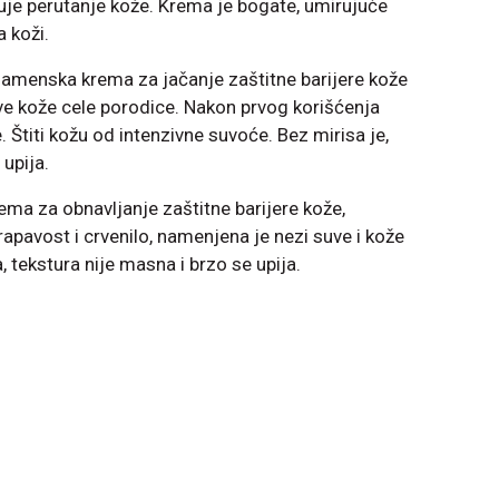
uje perutanje kože. Krema je bogate, umirujuće
a koži.
amenska krema za jačanje zaštitne barijere kože
uve kože cele porodice. Nakon prvog korišćenja
. Štiti kožu od intenzivne suvoće. Bez mirisa je,
upija.
ema za obnavljanje zaštitne barijere kože,
apavost i crvenilo, namenjena je nezi suve i kože
, tekstura nije masna i brzo se upija.