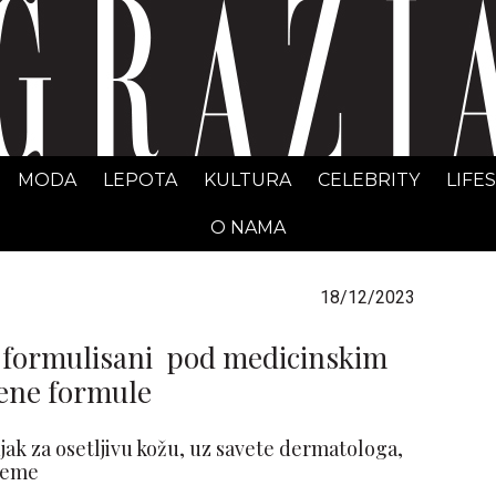
GRAZIA Srbija
MODA
LEPOTA
KULTURA
CELEBRITY
LIFE
O NAMA
18/12/2023
 formulisani pod medicinskim
ene formule
ak za osetljivu kožu, uz savete dermatologa,
reme