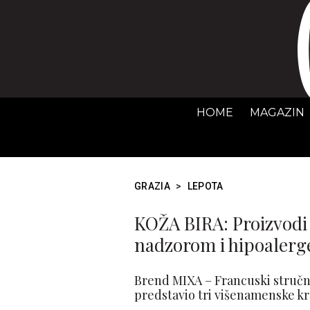
HOME
MAGAZIN
GRAZIA
>
LEPOTA
KOŽA BIRA: Proizvodi
nadzorom i hipoalerg
Brend MIXA – Francuski stručnj
predstavio tri višenamenske k