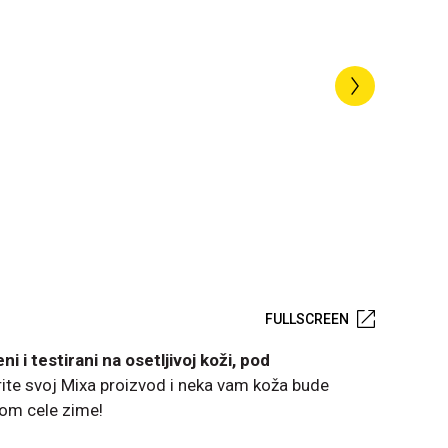
FULLSCREEN
i i testirani na osetljivoj koži, pod
ite svoj Mixa proizvod i neka vam koža bude
om cele zime!