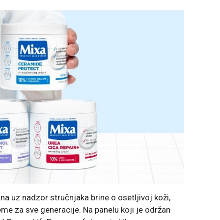
na uz nadzor stručnjaka brine o osetljivoj koži,
eme za sve generacije. Na panelu koji je održan