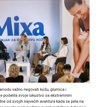
periodu važno negovati kožu, glumica
i
 je podelila svoje iskustvo sa ekstremnim
ne od svojih najvećih avantura kada se pela na