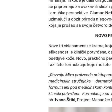
Himalaje. Takođe je dala dragocen
se pripremaju za ovakav ili sličan p
iz muške perspektive. Glumac
Neb
uzimajući u obzir prirodu njegovog p
koja je prošao sa svoje četvoro d
NOVO P
Nove tri višenamenske kreme, koje
efikasnost je klinički potvrđena, o
osetljive kože. Novo, praktično pa
različite formulacije koje možet
,,Razvoju Mixa proizvoda pristupam
medicinskih stručnjaka – dermatolo
formulisani pod medicinskom kontrolo
klinički potvrđeni. Formulacije su 
ph.
Ivana Štibl
, Project Menadžer 