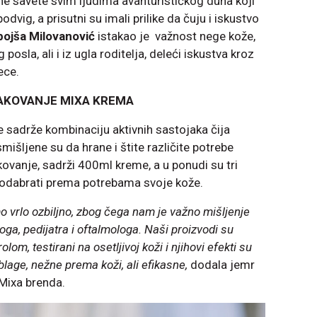
e savete svim ljudima avanturističkog duha koji
odvig, a prisutni su imali prilike da čuju i iskustvo
ojša Milovanović
istakao je važnost nege kože,
osla, ali i iz ugla roditelja, deleći iskustva kroz
ece.
AKOVANJE MIXA KREMA
 sadrže kombinaciju aktivnih sastojaka čija
smišljene su da hrane i štite različite potrebe
kovanje, sadrži 400ml kreme, a u ponudi su tri
e odabrati prema potrebama svoje kože.
o vrlo ozbiljno, zbog čega nam je važno mišljenje
ga, pedijatra i oftalmologa. Naši proizvodi su
m, testirani na osetljivoj koži i njihovi efekti su
blage, nežne prema koži, ali efikasne,
dodala jemr
Mixa brenda.