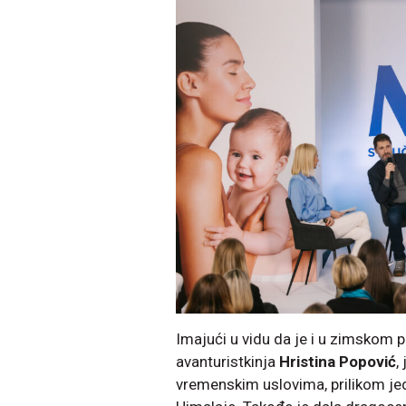
Imajući u vidu da je i u zimskom 
avanturistkinja
Hristina Popović
,
vremenskim uslovima, prilikom jed