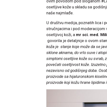
ovim povodom pod sloganom #LabP
osetljive kože u skladu sa godišn
naše najmlađe.
U društvu medija, poznatih lica i 
stručnjacima i pod moderacijom 
osetljivoj koži, a
mr sci. med. Mil
govorila je detaljnije o ovom sta
koža je stanje koje može da se jav
sklone aknama, do vrlo suve i atopi
simptomi osetljive kože su svrab, z
povećati osetljivost kože. Izuzetn
nezavisno od godišnjeg doba. Osobe
proizvode sa hijaluronskom kiseli
proizvode koji kožu hrane lipidima 