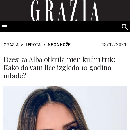
GRAZIA Srbija
S
fo
13/12/2021
GRAZIA
>
LEPOTA
>
NEGA KOŽE
Džesika Alba otkrila njen kućni trik:
Kako da vam lice izgleda 10 godina
mlađe?