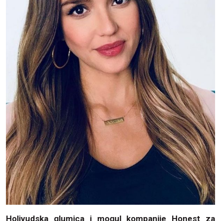
Holivudska glumica i mogul kompanije Honest za