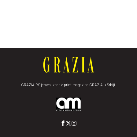
GRAZIA.RS je web izdanje print magazina GRAZIA u Srbiji.