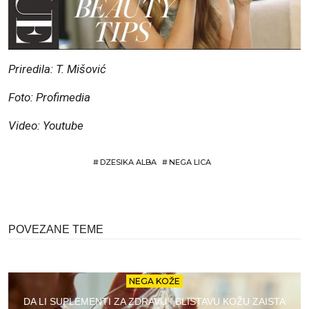
Priredila: T. Mišović
Foto: Profimedia
Video: Youtube
#
DZESIKA ALBA
#
NEGA LICA
POVEZANE TEME
NEGA KOŽE
DA LI SUPLEMENTI ZA ZDRAVU I BLISTAVU KOŽU ZAISTA