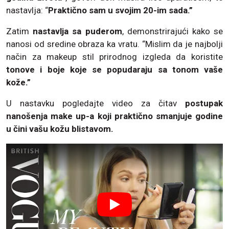
nastavlja: “
Praktično sam u svojim 20-im sada.”
Zatim
nastavlja sa puderom
, demonstrirajući kako se
nanosi od sredine obraza ka vratu. “Mislim da je najbolji
način za makeup stil prirodnog izgleda da koristite
tonove i boje koje se popudaraju sa tonom vaše
kože.”
U nastavku pogledajte video za čitav
postupak
nanošenja make up-a koji praktično smanjuje godine
u čini vašu kožu blistavom.