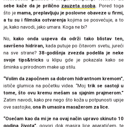
sebe kaže da je prilično
zauzeta osoba
.
Pored toga
što je
mama, preplavljuju je poslovne obaveze u firmi,
a tu su i filmska ostvarenja
kojima se posvećuje, a to
je, kako navodi, jako umara. Koga ne bi?
No,
kako onda uspeva da održi tako blistav ten,
savršeno hidriran,
kada putuje po čitavom svetu, jureći
na sve strane?
38-godišnja zvezda podelila je neke
svoje tips&tricks
u klipu gde je pokazala kako se
šminka u prirodnom make up stilu.
“Volim da započnem sa dobrom hidrantnom kremom”
,
ističe glumica na početku videa. “Moj
trik se sastoji u
tome, što ovu kremu mešam sa sjajnim prajmerom.”
Zatim navodi, kako pre nego što koža u potpunosti upije
ove sastojke,
ona ih umasira masažerom za lice.
“Osećam kao da mi je na ovaj način upravo skinuto 10
godina života”
, govori dok masira lice aparatićem, te