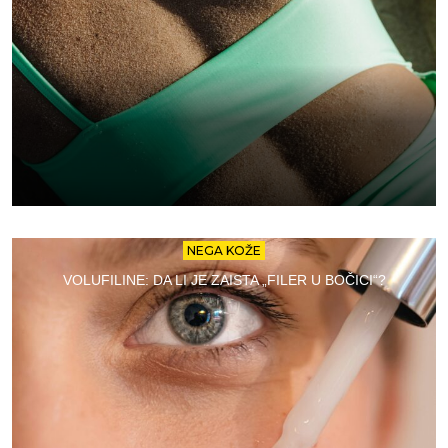
NEGA KOŽE
VOLUFILINE: DA LI JE ZAISTA „FILER U BOČICI“?