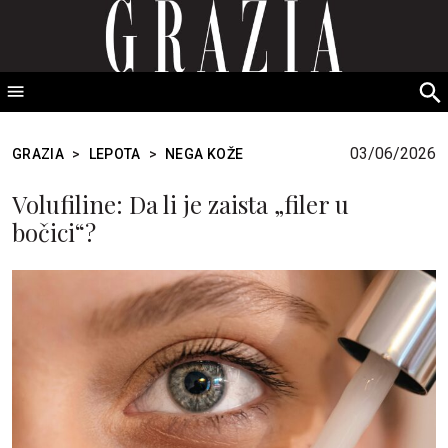
GRAZIA Srbija
S
fo
03/06/2026
GRAZIA
>
LEPOTA
>
NEGA KOŽE
Volufiline: Da li je zaista „filer u
bočici“?