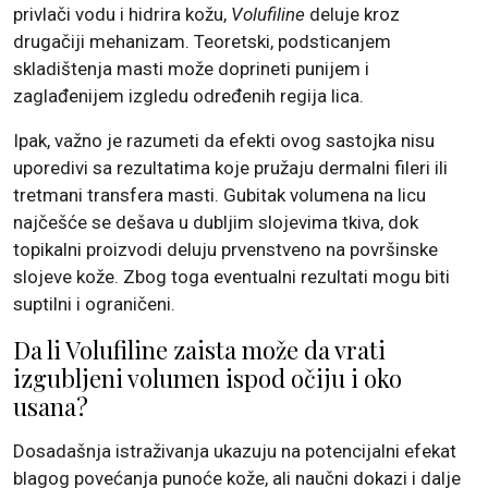
privlači vodu i hidrira kožu,
Volufiline
deluje kroz
drugačiji mehanizam. Teoretski, podsticanjem
skladištenja masti može doprineti punijem i
zaglađenijem izgledu određenih regija lica.
Ipak, važno je razumeti da efekti ovog sastojka nisu
uporedivi sa rezultatima koje pružaju dermalni fileri ili
tretmani transfera masti. Gubitak volumena na licu
najčešće se dešava u dubljim slojevima tkiva, dok
topikalni proizvodi deluju prvenstveno na površinske
slojeve kože. Zbog toga eventualni rezultati mogu biti
suptilni i ograničeni.
Da li Volufiline zaista može da vrati
izgubljeni volumen ispod očiju i oko
usana?
Dosadašnja istraživanja ukazuju na potencijalni efekat
blagog povećanja punoće kože, ali naučni dokazi i dalje