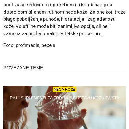
postižu se redovnom upotrebom i u kombinaciji sa
dobro osmišljenom rutinom nege kože. Za one koji traže
blago poboljšanje punoće, hidratacije i zaglađenosti
kože, Volufiline može biti zanimljiva opcija, ali ne i
zamena za profesionalne estetske procedure.
Foto: profimedia, pexels
POVEZANE TEME
NEGA KOŽE
DA LI SUPLEMENTI ZA ZDRAVU I BLISTAVU KOŽU ZAISTA
DELUJU?