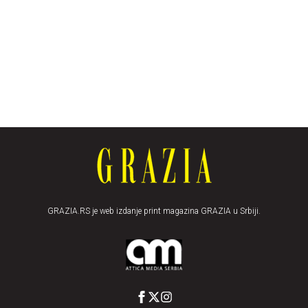
GRAZIA.RS je web izdanje print magazina GRAZIA u Srbiji.