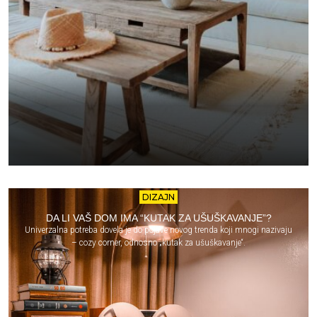
DIZAJN
DA LI VAŠ DOM IMA “KUTAK ZA UŠUŠKAVANJE”?
Univerzalna potreba dovela je do pojave novog trenda koji mnogi nazivaju
– cozy corner, odnosno „kutak za ušuškavanje“.