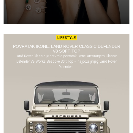
LIFESTYLE
POVRATAK IKONE: LAND ROVER CLASSIC DEFENDER
V8 SOFT TOP
Land Rover Classic je potvrdio povratak ikone lansiranjem Classic
Defender V8 Works Bespoke Soft Top – najpoželjnijeg Land Rover
Defendera.