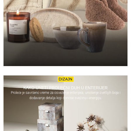
DIZAJN
KAKO UNETI PROLEĆNI DUH U ENTERIJER
Proleće je savršeno vreme za osveženje enterijera, unošenje svetlijih boja i
dodavanje detalja koji donose svežinu i energiju.