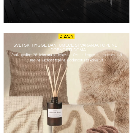
DIZAJN
SVETSKI HYGGE DAN: UMEĆE STVARANJA TOPLINE I
UDOBNOSTI DOMA
Svake godine, 28. februara obeležava se Svetski hygge dan, podsećajući
nas na važnost topline, udobnosti i zajedništva