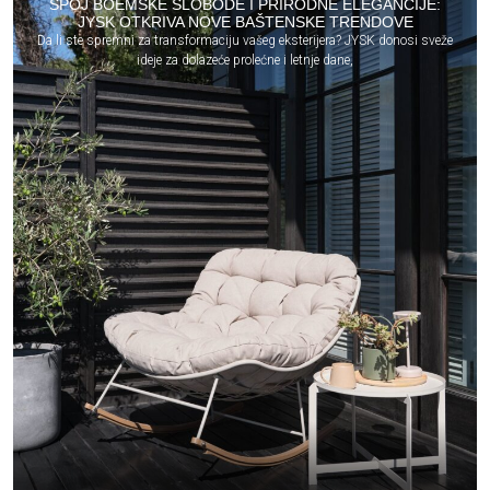
SPOJ BOEMSKE SLOBODE I PRIRODNE ELEGANCIJE:
JYSK OTKRIVA NOVE BAŠTENSKE TRENDOVE
Da li ste spremni za transformaciju vašeg eksterijera? JYSK donosi sveže
ideje za dolazeće prolećne i letnje dane,