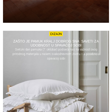
DIZAJN
ZAŠTO JE PAMUK KRALJ DOBROG SNA: SAVETI ZA
UDOBNOST U SPAVAĆOJ SOBI
Svetski dan pamuka (7. oktobar) podseća nas na važnost ovog
prirodnog materijala u našem svakodnevnom životu – a posebno u
spavaćoj sobi