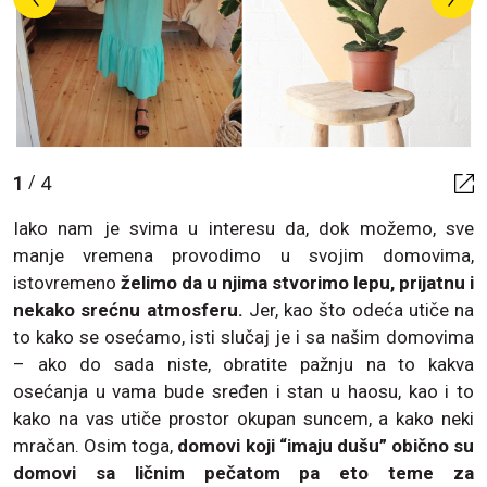
1
4
/
Iako nam je svima u interesu da, dok možemo, sve
manje vremena provodimo u svojim domovima,
istovremeno
želimo da u njima stvorimo lepu, prijatnu i
nekako srećnu atmosferu.
Jer, kao što odeća utiče na
to kako se osećamo, isti slučaj je i sa našim domovima
– ako do sada niste, obratite pažnju na to kakva
osećanja u vama bude sređen i stan u haosu, kao i to
kako na vas utiče prostor okupan suncem, a kako neki
mračan. Osim toga,
domovi koji “imaju dušu” obično su
domovi sa ličnim pečatom pa eto teme za