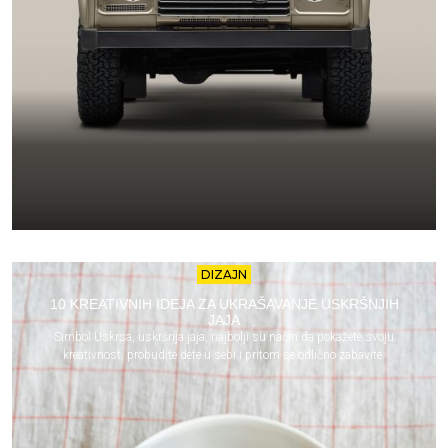
DIZAJN
10 KREATIVNIH IDEJA ZA UKRAŠAVANJE USKRŠNJIH
JAJA
Simbol Uskrsa, uskršnja jaja, najbolji su način da pokažete svoju
kreativnost, probudite dete u sebi i pritom se odlično zabavite.