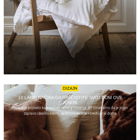
DIZAJN
10 LAKIH NAČINA DA RAŠČISTITE SVOJ DOM OVE
JESENI
Proleće je poznato kao sezona velikog čišćenja, ali smatramo da je jesen
zapravo idealno vreme za raščišćavanje i sređivanje doma