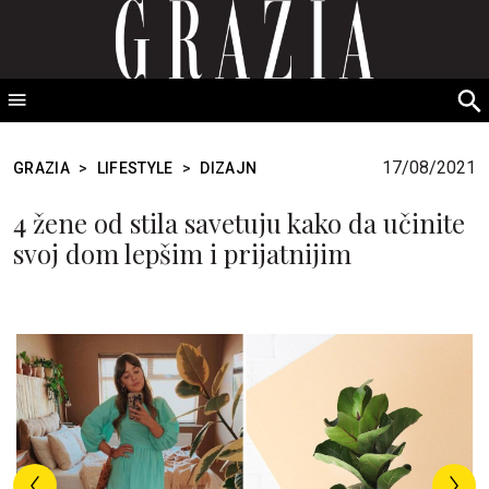
GRAZIA Srbija
S
fo
17/08/2021
GRAZIA
>
LIFESTYLE
>
DIZAJN
4 žene od stila savetuju kako da učinite
svoj dom lepšim i prijatnijim