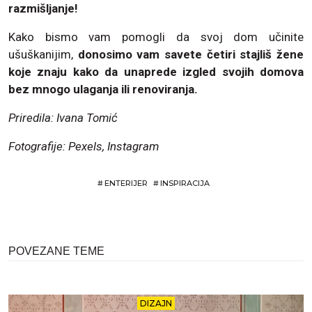
razmišljanje!
Kako bismo vam pomogli da svoj dom učinite
ušuškanijim,
donosimo vam savete četiri stajliš žene
koje znaju kako da unaprede izgled svojih domova
bez mnogo ulaganja ili renoviranja.
Priredila: Ivana Tomić
Fotografije: Pexels, Instagram
#
ENTERIJER
#
INSPIRACIJA
POVEZANE TEME
DIZAJN