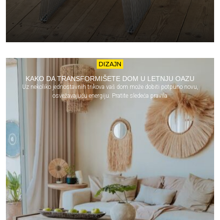
DIZAJN
KAKO DA TRANSFORMIŠETE DOM U LETNJU OAZU
Uz nekoliko jednostavnih trikova vaš dom može dobiti potpuno novu,
osvežavajuću energiju. Pratite sledeća pravila