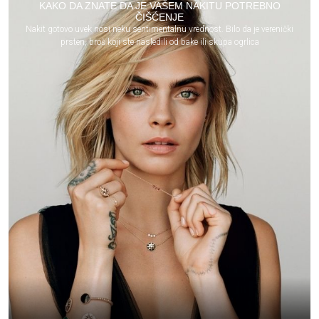
KAKO DA ZNATE DA JE VAŠEM NAKITU POTREBNO
ČIŠĆENJE
Nakit gotovo uvek nosi neku sentimentalnu vrednost. Bilo da je verenički
prsten, broš koji ste nasledili od bake ili skupa ogrlica