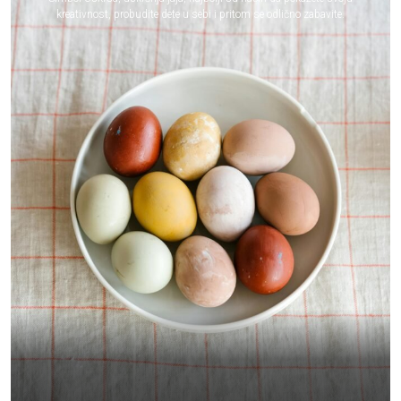
kreativnost, probudite dete u sebi i pritom se odlično zabavite.