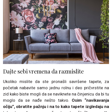
Dajte sebi vremena da razmislite
Ukoliko mislite da ste pronašli savršene tapete, za
početak nabavite samo jednu rolnu i deo pričvrstite na
zid kako biste mogli da se naviknete na činjenicu da bi tu
moglo da se nađe nešto takvo.
Osim “navikavanja
očiju”, obratite pažnju i na to kako tapete izgledaju na