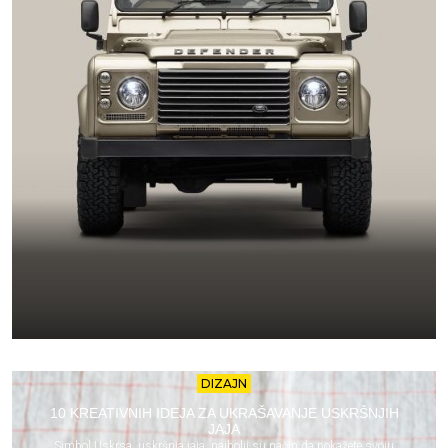
DIZAJN
10 KREATIVNIH IDEJA ZA UKRAŠAVANJE USKRŠNJIH
JAJA
Simbol Uskrsa, uskršnja jaja, najbolji su način da pokažete svoju