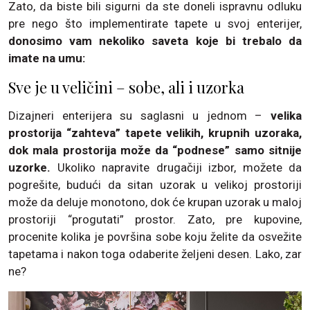
Zato, da biste bili sigurni da ste doneli ispravnu odluku
pre nego što implementirate tapete u svoj enterijer,
donosimo vam nekoliko saveta koje bi trebalo da
imate na umu:
Sve je u veličini – sobe, ali i uzorka
Dizajneri enterijera su saglasni u jednom –
velika
prostorija “zahteva” tapete velikih, krupnih uzoraka,
dok mala prostorija može da “podnese” samo sitnije
uzorke.
Ukoliko napravite drugačiji izbor, možete da
pogrešite, budući da sitan uzorak u velikoj prostoriji
može da deluje monotono, dok će krupan uzorak u maloj
prostoriji “progutati” prostor. Zato, pre kupovine,
procenite kolika je površina sobe koju želite da osvežite
tapetama i nakon toga odaberite željeni desen. Lako, zar
ne?