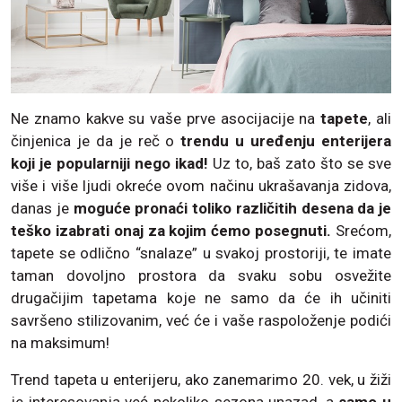
Ne znamo kakve su vaše prve asocijacije na
tapete
, ali
činjenica je da je reč o
trendu u uređenju enterijera
koji je popularniji nego ikad!
Uz to, baš zato što se sve
više i više ljudi okreće ovom načinu ukrašavanja zidova,
danas je
moguće pronaći toliko različitih desena da je
teško izabrati onaj za kojim ćemo posegnuti.
Srećom,
tapete se odlično “snalaze” u svakoj prostoriji, te imate
taman dovoljno prostora da svaku sobu osvežite
drugačijim tapetama koje ne samo da će ih učiniti
savršeno stilizovanim, već će i vaše raspoloženje podići
na maksimum!
Trend tapeta u enterijeru, ako zanemarimo 20. vek, u žiži