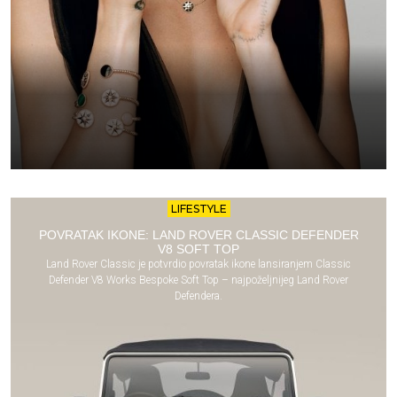
LIFESTYLE
POVRATAK IKONE: LAND ROVER CLASSIC DEFENDER
V8 SOFT TOP
Land Rover Classic je potvrdio povratak ikone lansiranjem Classic
Defender V8 Works Bespoke Soft Top – najpoželjnijeg Land Rover
Defendera.