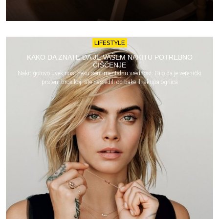
LIFESTYLE
KAKO DA ZNATE DA JE VAŠEM NAKITU POTREBNO
ČIŠĆENJE
Nakit gotovo uvek nosi neku sentimentalnu vrednost. Bilo da je verenički
prsten, broš koji ste nasledili od bake ili skupa ogrlica