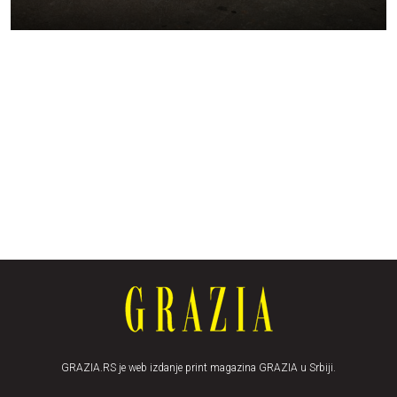
GRAZIA.RS je web izdanje print magazina GRAZIA u Srbiji.