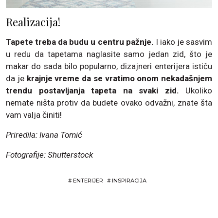
Realizacija!
Tapete treba da budu u centru pažnje.
I iako je sasvim
u redu da tapetama naglasite samo jedan zid, što je
makar do sada bilo popularno, dizajneri enterijera ističu
da je
krajnje vreme da se vratimo onom nekadašnjem
trendu postavljanja tapeta na svaki zid.
Ukoliko
nemate ništa protiv da budete ovako odvažni, znate šta
vam valja činiti!
Priredila: Ivana Tomić
Fotografije: Shutterstock
#
ENTERIJER
#
INSPIRACIJA