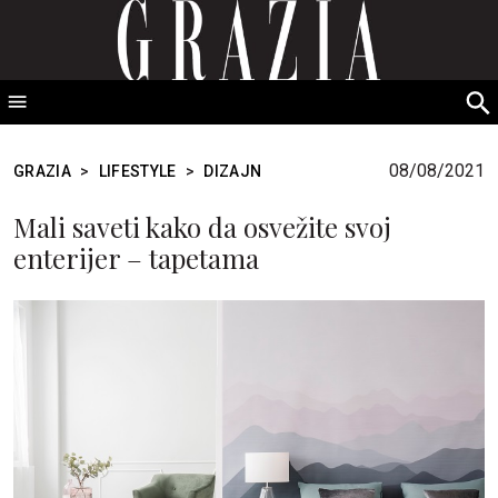
GRAZIA Srbija
S
fo
08/08/2021
GRAZIA
>
LIFESTYLE
>
DIZAJN
Mali saveti kako da osvežite svoj
enterijer – tapetama