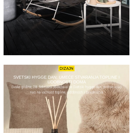
DIZAJN
SVETSKI HYGGE DAN: UMEĆE STVARANJA TOPLINE I
UDOBNOSTI DOMA
Svake godine, 28. februara obeležava se Svetski hygge dan, podsećajući
nas na važnost topline, udobnosti i zajedništva