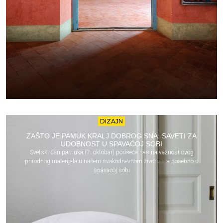
DIZAJN
ZAŠTO JE PAMUK KRALJ DOBROG SNA: SAVETI ZA
UDOBNOST U SPAVAĆOJ SOBI
Svetski dan pamuka (7. oktobar) podseća nas na važnost ovog
prirodnog materijala u našem svakodnevnom životu – a posebno u
spavaćoj sobi