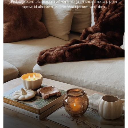
Proleće je poznato kao sezona velikog čišćenja, ali smatramo da je jesen
zapravo idealno vreme za raščišćavanje i sređivanje doma