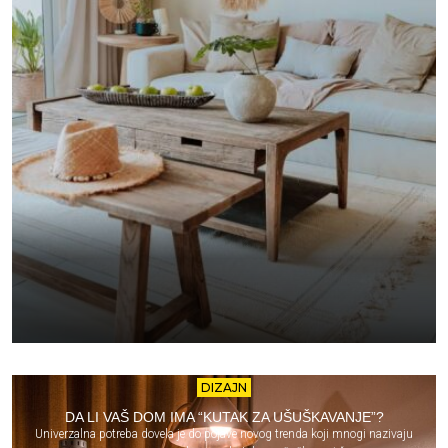
DIZAJN
DA LI VAŠ DOM IMA “KUTAK ZA UŠUŠKAVANJE”?
Univerzalna potreba dovela je do pojave novog trenda koji mnogi nazivaju