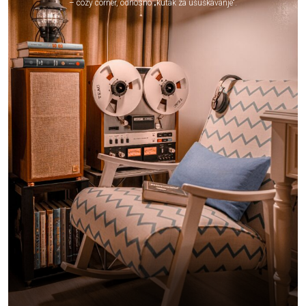
– cozy corner, odnosno „kutak za ušuškavanje“.