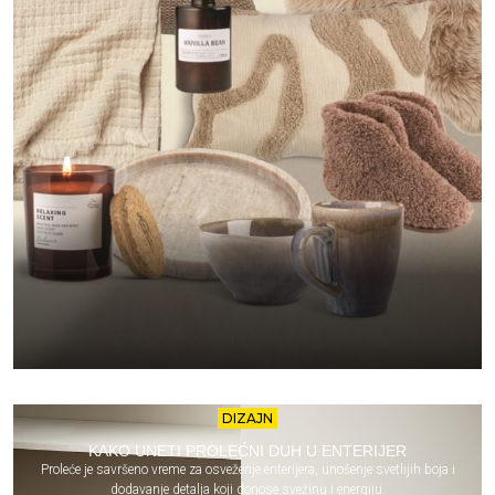
DIZAJN
KAKO UNETI PROLEĆNI DUH U ENTERIJER
Proleće je savršeno vreme za osveženje enterijera, unošenje svetlijih boja i
dodavanje detalja koji donose svežinu i energiju.