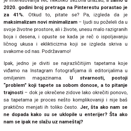
je interesovanja već nekoliko sezona unazad, a
samo u
2020. godini broj pretraga na Pinterestu porastao je
za 41%.
Otkud to, pitate se? Pa, izgleda da je
maksimalizam novi minimalizam
– ljudi su poželeli da u
svoje životne prostore, ali i živote, unesu malo razigranih
boja i desena, i opuste se kada je reč o ispoljavanju
ličnog ukusa i eklikticizma koji se izgleda skriva u
svakome od nas. Podržavamo!
Ipak, jedno je diviti se najrazličitijim tapetama koje
viđamo na Instagram fotografijama ili editorijalima u
omiljenim magazinama.
U stvarnosti, postoji
“problem” koji tapete sa sobom donose, a to pitanje
trajnosti
– dok je okrečene zidove lako okrečiti ponovo,
sa tapetama je proces nešto komplikovaniji i nije baš
praktično menjati ih toliko često.
Jer, šta ako nam se
ne dopada kako su se uklopile u enterijer? Šta ako
nam se ipak ne slažu uz nameštaj?