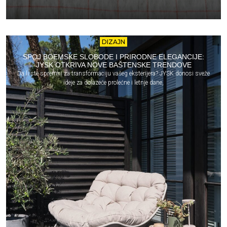
DIZAJN
SPOJ BOEMSKE SLOBODE I PRIRODNE ELEGANCIJE:
JYSK OTKRIVA NOVE BAŠTENSKE TRENDOVE
Da li ste spremni za transformaciju vašeg eksterijera? JYSK donosi sveže
ideje za dolazeće prolećne i letnje dane,