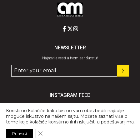
NEWSLETTER
Najnovije vesti u tvom sanducetu!
INSTAGRAM FEED
Pratite nas
@graziaserbia
Koristimo kolačiće kako bismo vam obezbedili najbolje
moguće iskustvo na našem sajtu. Možete saznati više o
tome koje kolačiće koristimo ili ih isključiti u
podešavanjima
.
Close GDPR Cookie Banner
Prihvati
© 2026 All Rights Reserved, GRAZIA.