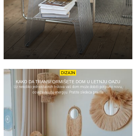
DIZAJN
KAKO DA TRANSFORMIŠETE DOM U LETNJU OAZU
Uz nekoliko jednostavnih trikova vaš dom može dobiti potpuno novu,
osvežavajuću energiju. Pratite sledeća pravila