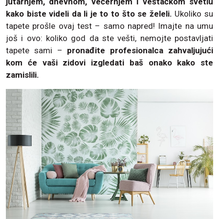
jutarnjem, dnevnom, večernjem i veštačkom svetlu
kako biste videli da li je to to što se želeli.
Ukoliko su
tapete prošle ovaj test – samo napred! Imajte na umu
još i ovo: koliko god da ste vešti, nemojte postavljati
tapete sami –
pronađite profesionalca zahvaljujući
kom će vaši zidovi izgledati baš onako kako ste
zamislili.