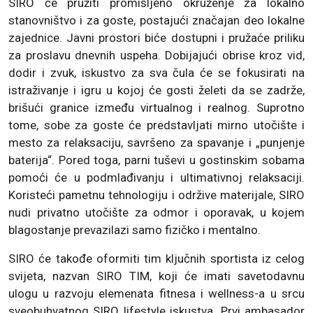
SIRO će pružiti promišljeno okruženje za lokalno
stanovništvo i za goste, postajući značajan deo lokalne
zajednice. Javni prostori biće dostupni i pružaće priliku
za proslavu dnevnih uspeha. Dobijajući obrise kroz vid,
dodir i zvuk, iskustvo za sva čula će se fokusirati na
istraživanje i igru u kojoj će gosti želeti da se zadrže,
brišući granice između virtualnog i realnog. Suprotno
tome, sobe za goste će predstavljati mirno utočište i
mesto za relaksaciju, savršeno za spavanje i „punjenje
baterija“. Pored toga, parni tuševi u gostinskim sobama
pomoći će u podmlađivanju i ultimativnoj relaksaciji.
Koristeći pametnu tehnologiju i održive materijale, SIRO
nudi privatno utočište za odmor i oporavak, u kojem
blagostanje prevazilazi samo fizičko i mentalno.
SIRO će takođe oformiti tim ključnih sportista iz celog
svijeta, nazvan SIRO TIM, koji će imati savetodavnu
ulogu u razvoju elemenata fitnesa i wellness-a u srcu
sveobuhvatnog SIRO lifestyle iskustva. Prvi ambasador