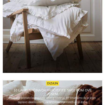
DIZAJN
10 LAKIH NAČINA DA RAŠČISTITE SVOJ DOM OVE
JESENI
Proleće je poznato kao sezona velikog čišćenja, ali smatramo da je jesen
zapravo idealno vreme za raščišćavanje i sređivanje doma