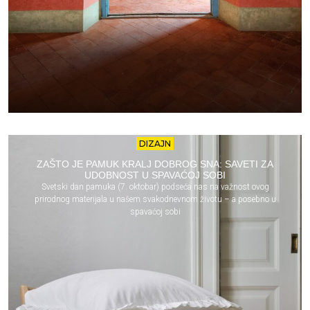
DIZAJN
ZAŠTO JE PAMUK KRALJ DOBROG SNA: SAVETI ZA
UDOBNOST U SPAVAĆOJ SOBI
Svetski dan pamuka (7. oktobar) podseća nas na važnost ovog
prirodnog materijala u našem svakodnevnom životu – a posebno u
spavaćoj sobi