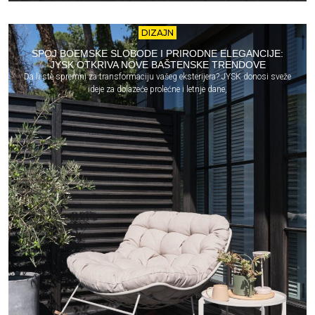
DIZAJN
SPOJ BOEMSKE SLOBODE I PRIRODNE ELEGANCIJE:
JYSK OTKRIVA NOVE BAŠTENSKE TRENDOVE
Da li ste spremni za transformaciju vašeg eksterijera? JYSK donosi sveže
ideje za dolazeće prolećne i letnje dane,