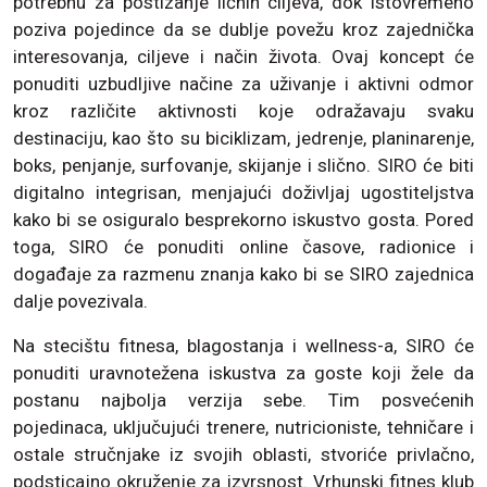
potrebnu za postizanje ličnih ciljeva, dok istovremeno
poziva pojedince da se dublje povežu kroz zajednička
interesovanja, ciljeve i način života. Ovaj koncept će
ponuditi uzbudljive načine za uživanje i aktivni odmor
kroz različite aktivnosti koje odražavaju svaku
destinaciju, kao što su biciklizam, jedrenje, planinarenje,
boks, penjanje, surfovanje, skijanje i slično. SIRO će biti
digitalno integrisan, menjajući doživljaj ugostiteljstva
kako bi se osiguralo besprekorno iskustvo gosta. Pored
toga, SIRO će ponuditi online časove, radionice i
događaje za razmenu znanja kako bi se SIRO zajednica
dalje povezivala.
Na stecištu fitnesa, blagostanja i wellness-a, SIRO će
ponuditi uravnotežena iskustva za goste koji žele da
postanu najbolja verzija sebe. Tim posvećenih
pojedinaca, uključujući trenere, nutricioniste, tehničare i
ostale stručnjake iz svojih oblasti, stvoriće privlačno,
podsticajno okruženje za izvrsnost. Vrhunski fitnes klub