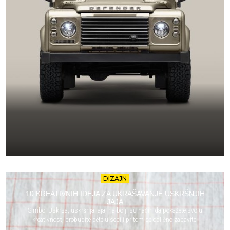
DIZAJN
10 KREATIVNIH IDEJA ZA UKRAŠAVANJE USKRŠNJIH
JAJA
Simbol Uskrsa, uskršnja jaja, najbolji su način da pokažete svoju
kreativnost, probudite dete u sebi i pritom se odlično zabavite.