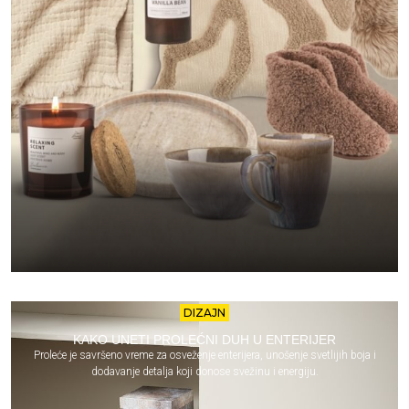
DIZAJN
KAKO UNETI PROLEĆNI DUH U ENTERIJER
Proleće je savršeno vreme za osveženje enterijera, unošenje svetlijih boja i
dodavanje detalja koji donose svežinu i energiju.