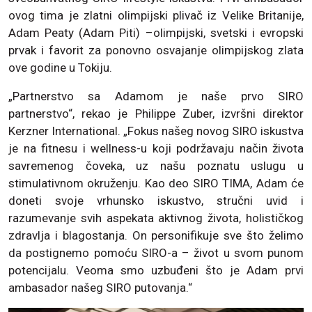
ovog tima je zlatni olimpijski plivač iz Velike Britanije,
Adam Peaty (Adam Piti) –olimpijski, svetski i evropski
prvak i favorit za ponovno osvajanje olimpijskog zlata
ove godine u Tokiju.
„Partnerstvo sa Adamom je naše prvo SIRO
partnerstvo“, rekao je Philippe Zuber, izvršni direktor
Kerzner International. „Fokus našeg novog SIRO iskustva
je na fitnesu i wellness-u koji podržavaju način života
savremenog čoveka, uz našu poznatu uslugu u
stimulativnom okruženju. Kao deo SIRO TIMA, Adam će
doneti svoje vrhunsko iskustvo, stručni uvid i
razumevanje svih aspekata aktivnog života, holističkog
zdravlja i blagostanja. On personifikuje sve što želimo
da postignemo pomoću SIRO-a – život u svom punom
potencijalu. Veoma smo uzbuđeni što je Adam prvi
ambasador našeg SIRO putovanja.“