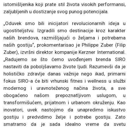
istomišljenika koji prate stil života visokih performansi,
zaljubljenih u dostizanje svog punog potencijala.
„Oduvek smo bili inicijatori revolucionarnih ideja u
ugostiteljstvu. Izgradili smo destinacije kroz karakter
naših brendova, razmišljajući o željama i potrebama
naših gostiju“, prokomentarisao je Philippe Zuber (Filip
Zuber), izvršni direktor kompanije Kerzner International.
„Radujemo se što ćemo uvođenjem brenda SIRO
nastaviti da poboljšavamo živote ljudi. Razumevši da je
holističko zdravlje danas važnije nego ikad, primarni
fokus SIRO-a će biti vrhunski fitnes i wellness u službi
modernog i uravnoteženog načina života, a sve
obogaćeno našom prepoznatljivom uslugom, u
transformišućem, prijatnom i urbanom okruženju. Kao
inovatori, uvek nastojimo da unapredimo iskustvo
gostiju i predvidimo želje i potrebe gostiju. Zato
smatramo da je sada idealno vreme da svetu