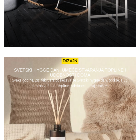
DIZAJN
SVETSKI HYGGE DAN: UMEĆE STVARANJA TOPLINE I
UDOBNOSTI DOMA
Svake godine, 28. februara obeležava se Svetski hygge dan, podsećajući
nas na važnost topline, udobnosti i zajedništva