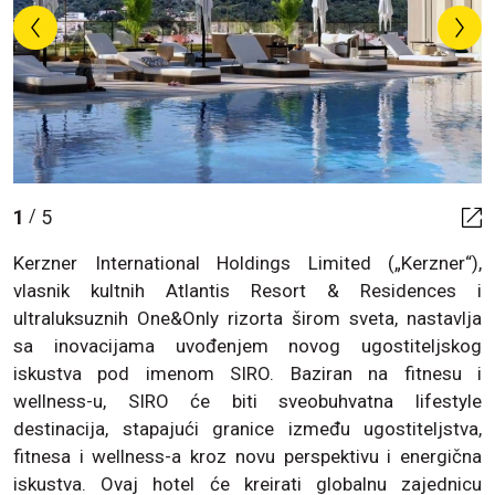
1
5
/
Kerzner International Holdings Limited („Kerzner“),
vlasnik kultnih Atlantis Resort & Residences i
ultraluksuznih One&Only rizorta širom sveta, nastavlja
sa inovacijama uvođenjem novog ugostiteljskog
iskustva pod imenom SIRO. Baziran na fitnesu i
wellness-u, SIRO će biti sveobuhvatna lifestyle
destinacija, stapajući granice između ugostiteljstva,
fitnesa i wellness-a kroz novu perspektivu i energična
iskustva. Ovaj hotel će kreirati globalnu zajednicu