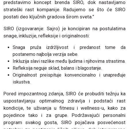
predstavimo koncept brenda SIRO, dok nastavljamo
strateški rast kompanije. Radujemo se što će SIRO
postati deo ključnih gradova širom sveta.”
SIRO (izgovaranje: Sajro) je koncipiran na postulatima
snage, inkluzije, refleksije i originalnosti:
Snaga pruža izdržljivost i predanost tome da
postanemo najbolja verzija sebe.
Inkluzija slavi razlike među ljudima i njihovima strastima.
Refleksija neguje sklad, balans i blagostanje.
Originalnost preispituje konvencionalno i unapređuje
iskustva.
Pored impozantnog zdanja, SIRO će probuditi težnju ka
uspostavljanju optimalnog zdravlja i podstaći rast
kondicije, te uživanja u fitnesu i wellness-u, kako za
pojedince tako i za grupe. Podržavajući personalni
program svakog gosta, SIRO pojačava posvećenost