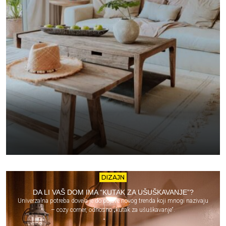
DIZAJN
DA LI VAŠ DOM IMA “KUTAK ZA UŠUŠKAVANJE”?
Univerzalna potreba dovela je do pojave novog trenda koji mnogi nazivaju
– cozy corner, odnosno „kutak za ušuškavanje“.