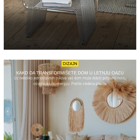
DIZAJN
KAKO DA TRANSFORMIŠETE DOM U LETNJU OAZU
Uz nekoliko jednostavnih trikova vaš dom može dobiti potpuno novu,
osvežavajuću energiju. Pratite sledeća pravila