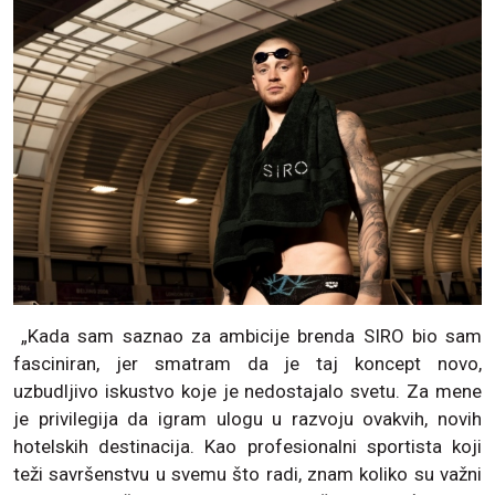
„Kada sam saznao za ambicije brenda SIRO bio sam
fasciniran, jer smatram da je taj koncept novo,
uzbudljivo iskustvo koje je nedostajalo svetu. Za mene
je privilegija da igram ulogu u razvoju ovakvih, novih
hotelskih destinacija. Kao profesionalni sportista koji
teži savršenstvu u svemu što radi, znam koliko su važni