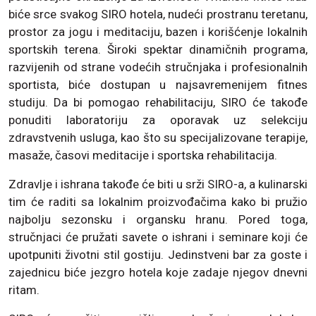
biće srce svakog SIRO hotela, nudeći prostranu teretanu,
prostor za jogu i meditaciju, bazen i korišćenje lokalnih
sportskih terena. Široki spektar dinamičnih programa,
razvijenih od strane vodećih stručnjaka i profesionalnih
sportista, biće dostupan u najsavremenijem fitnes
studiju. Da bi pomogao rehabilitaciju, SIRO će takođe
ponuditi laboratoriju za oporavak uz selekciju
zdravstvenih usluga, kao što su specijalizovane terapije,
masaže, časovi meditacije i sportska rehabilitacija.
Zdravlje i ishrana takođe će biti u srži SIRO-a, a kulinarski
tim će raditi sa lokalnim proizvođačima kako bi pružio
najbolju sezonsku i organsku hranu. Pored toga,
stručnjaci će pružati savete o ishrani i seminare koji će
upotpuniti životni stil gostiju. Jedinstveni bar za goste i
zajednicu biće jezgro hotela koje zadaje njegov dnevni
ritam.