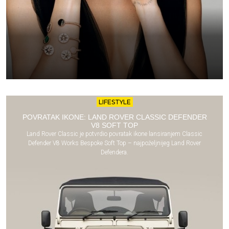
LIFESTYLE
POVRATAK IKONE: LAND ROVER CLASSIC DEFENDER
V8 SOFT TOP
Land Rover Classic je potvrdio povratak ikone lansiranjem Classic
Defender V8 Works Bespoke Soft Top – najpoželjnijeg Land Rover
Defendera.