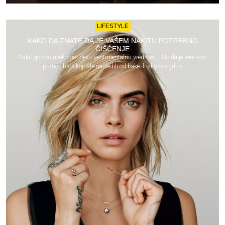
LIFESTYLE
KAKO DA ZNATE DA JE VAŠEM NAKITU POTREBNO
ČIŠĆENJE
Nakit gotovo uvek nosi neku sentimentalnu vrednost. Bilo da je verenički
prsten, broš koji ste nasledili od bake ili skupa ogrlica