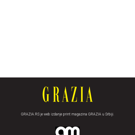
GRAZIA.RS je web izdanje print magazina GRAZIA u Srbiji.