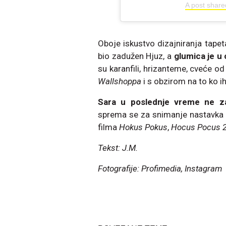
A post shar
Oboje iskustvo dizajniranja tapet
bio zadužen Hjuz, a
glumica je u
su karanfili, hrizanteme, cveće od
Wallshoppa
i s obzirom na to ko i
Sara u poslednje vreme ne zap
sprema se za snimanje nastavka 
filma
Hokus Pokus
,
Hocus Pocus 
Tekst: J.M.
Fotografije: Profimedia, Instagram