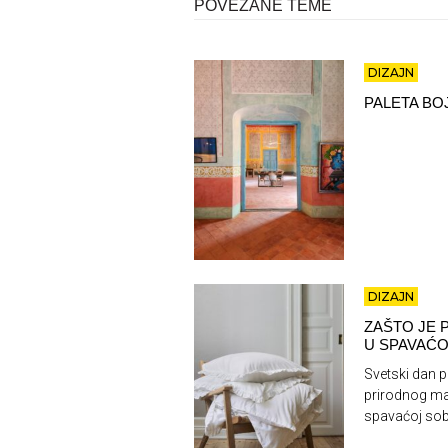
POVEZANE TEME
DIZAJN
PALETA BOJ
DIZAJN
ZAŠTO JE 
U SPAVAĆO
Svetski dan 
prirodnog ma
spavaćoj sob