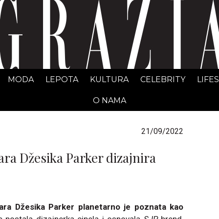
GRAZIA Srbija
MODA
LEPOTA
KULTURA
CELEBRITY
LIFE
O NAMA
21/09/2022
ra Džesika Parker dizajnira
ara Džesika Parker planetarno je poznata kao