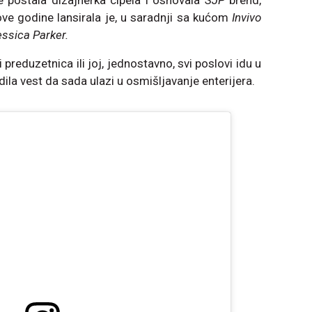
 postala dizajnerka cipela i osnovala
SJP
brend,
ove godine lansirala je, u saradnji sa kućom
Invivo
essica Parker.
ti preduzetnica ili joj, jednostavno, svi poslovi idu u
dila vest da sada ulazi u osmišljavanje enterijera.