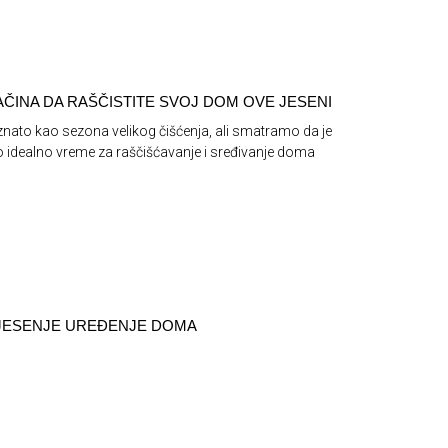
NAČINA DA RAŠČISTITE SVOJ DOM OVE JESENI
znato kao sezona velikog čišćenja, ali smatramo da je
 idealno vreme za raščišćavanje i sređivanje doma
 JESENJE UREĐENJE DOMA