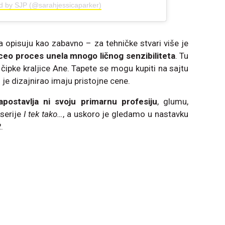
ed by SJP (@sarahjessicaparker)
a opisuju kao zabavno – za tehničke stvari više je
 ceo proces unela mnogo ličnog senzibiliteta
. Tu
 čipke kraljice Ane. Tapete se mogu kupiti na sajtu
h je dizajnirao imaju pristojne cene.
ostavlja ni svoju primarnu profesiju
, glumu,
serije
I tek tako…
, a uskoro je gledamo u nastavku
2
.