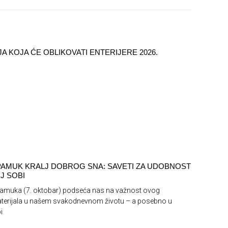
A KOJA ĆE OBLIKOVATI ENTERIJERE 2026.
PAMUK KRALJ DOBROG SNA: SAVETI ZA UDOBNOST
J SOBI
pamuka (7. oktobar) podseća nas na važnost ovog
terijala u našem svakodnevnom životu – a posebno u
i