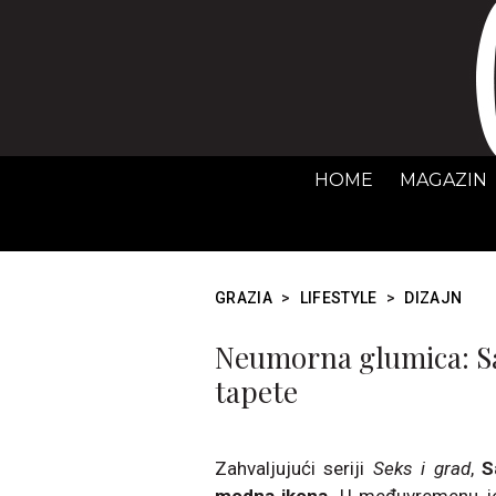
HOME
MAGAZIN
GRAZIA
>
LIFESTYLE
>
DIZAJN
Neumorna glumica: Sa
tapete
Zahvaljujući seriji
Seks i grad
,
S