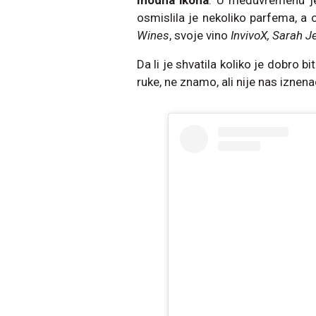
modna ikona
. U međuvremenu je
osmislila je nekoliko parfema, a 
Wines
, svoje vino
InvivoX, Sarah J
Da li je shvatila koliko je dobro bi
ruke, ne znamo, ali nije nas iznena