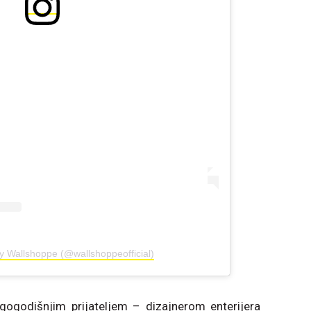
y Wallshoppe (@wallshoppeofficial)
gogodišnjim prijateljem – dizajnerom enterijera