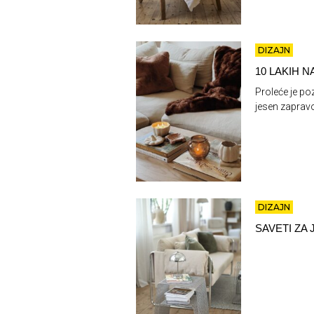
DIZAJN
10 LAKIH 
Proleće je po
jesen zapravo
DIZAJN
SAVETI ZA