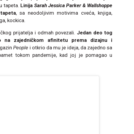
u tapeta.
Linija
Sarah Jessica Parker & Wallshoppe
 tapeta
, sa neodoljivim motivima cveća, knjiga,
ga, kockica.
čkog prijatelja i odmah povezali.
Jedan deo tog
ao na zajedničkom afinitetu prema dizajnu i
agazin
People
i otkrio da mu je ideja, da zajedno sa
 pamet tokom pandemije, kad joj je pomagao u