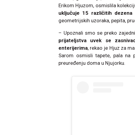
Erikom Hjuzom, osmislila kolekcij
uključuje 15 različitih dezena
geometrijskih uzoraka, pepita, pru
– Upoznali smo se preko zajedni
prijateljstva uvek se zasniv
enterijerima
, rekao je Hjuz za m
Sarom osmisli tapete, pala na
preuređenju doma u Njujorku.