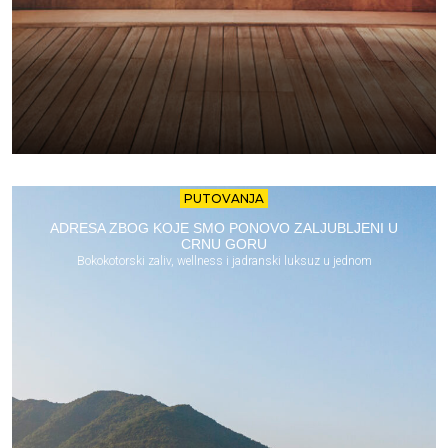
PUTOVANJA
ADRESA ZBOG KOJE SMO PONOVO ZALJUBLJENI U
CRNU GORU
Bokokotorski zaliv, wellness i jadranski luksuz u jednom