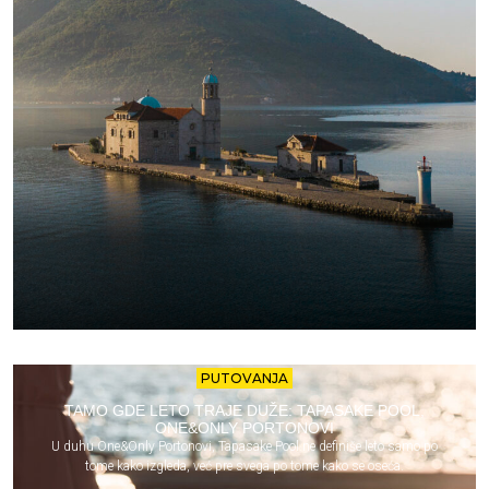
PUTOVANJA
TAMO GDE LETO TRAJE DUŽE: TAPASAKE POOL,
ONE&ONLY PORTONOVI
U duhu One&Only Portonovi, Tapasake Pool ne definiše leto samo po
tome kako izgleda, već pre svega po tome kako se oseća.