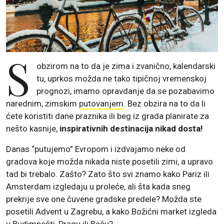
S
obzirom na to da je zima i zvanično, kalendarski
tu, uprkos možda ne tako tipičnoj vremenskoj
prognozi, imamo opravdanje da se pozabavimo
narednim, zimskim
putovanjem
. Bez obzira na to da li
ćete koristiti dane praznika ili beg iz grada planirate za
nešto kasnije,
inspirativnih destinacija nikad dosta!
Danas “putujemo” Evropom i izdvajamo neke od
gradova koje možda nikada niste posetili zimi, a upravo
tad bi trebalo. Zašto? Zato što svi znamo kako Pariz ili
Amsterdam izgledaju u proleće, ali šta kada sneg
prekrije sve one čuvene gradske predele? Možda ste
posetili Advent u Zagrebu, a kako Božićni market izgleda