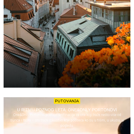
PUTOVANJA
U RITMU POZNOG LETA: ONE&ONLY PORTONOVI
One&Only Portonovi postaje destinacija za one koji traže nešto više od
sunca i mora – oni traže iskustvo koje podseća ko su u tišini, u ukusu, u
pogledu.