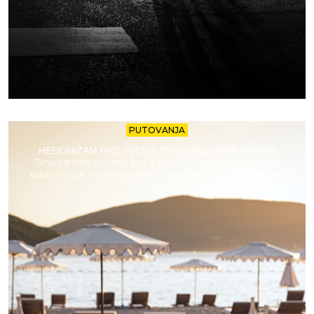
PUTOVANJA
HEDONIZAM PRE SVEGA: ONE&ONLY PORTONOVI
Tamo gde more ima miris bora, a zalasci sunca boje nebo u nijanse
bakra i lavande, One&Only Portonovi otkriva jedno novo lice Crne Gore.