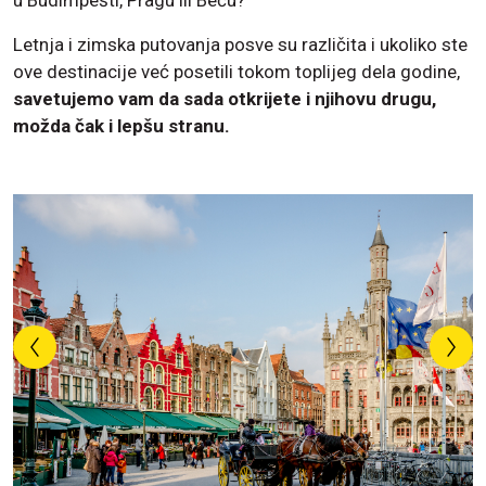
u Budimpešti, Pragu ili Beču?
Letnja i zimska putovanja posve su različita i ukoliko ste
ove destinacije već posetili tokom toplijeg dela godine,
savetujemo vam da sada otkrijete i njihovu drugu,
možda čak i lepšu stranu.