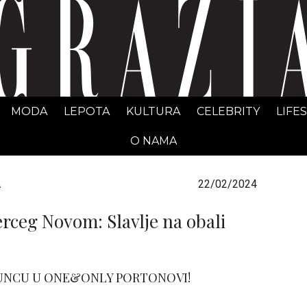
GRAZIA Srbija
MODA
LEPOTA
KULTURA
CELEBRITY
LIFE
O NAMA
22/02/2024
A
rceg Novom: Slavlje na obali
UNCU U ONE&ONLY PORTONOVI!