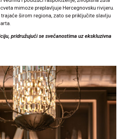
i vedrinu i podižući raspoloženje, živopisna žuta
a cveta mimoze preplavljuje Hercegnovsku rivijeru.
trajaće širom regiona, zato se priključite slavlju
arta.
ciju, pridružujući se svečanostima uz ekskluzivna