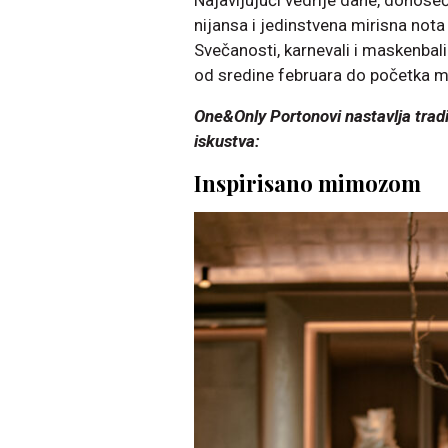
Najavljujući vedrije dane, donoseć
nijansa i jedinstvena mirisna not
Svečanosti, karnevali i maskenbali 
od sredine februara do početka m
One&Only Portonovi nastavlja tradi
iskustva:
Inspirisano mimozom