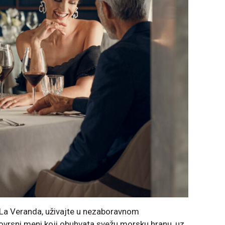
u La Veranda, uživajte u nezaboravnom
vrsni meni koji obuhvata svežu morsku hranu, uz