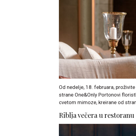
Od nedelje, 18. februara, proživite
strane One&Only Portonovi floristk
cvetom mimoze, kreirane od stran
Riblja večera u restoranu