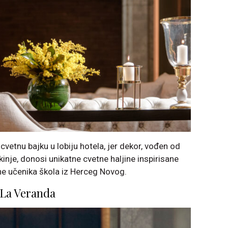
 cvetnu bajku u lobiju hotela, jer dekor, vođen od
inje, donosi unikatne cvetne haljine inspirisane
e učenika škola iz Herceg Novog.
 La Veranda