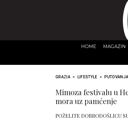
HOME
MAGAZIN
GRAZIA
>
LIFESTYLE
>
PUTOVANJ
Mimoza festivalu u He
mora uz pamćenje
POŽELITE DOBRODOŠLICU S