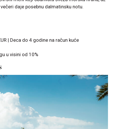
j večeri daje posebnu dalmatinsku notu.
UR | Deca do 4 godine na račun kuće
gu u visini od 10%
s