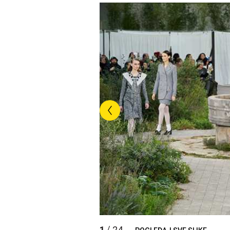
1
24
/