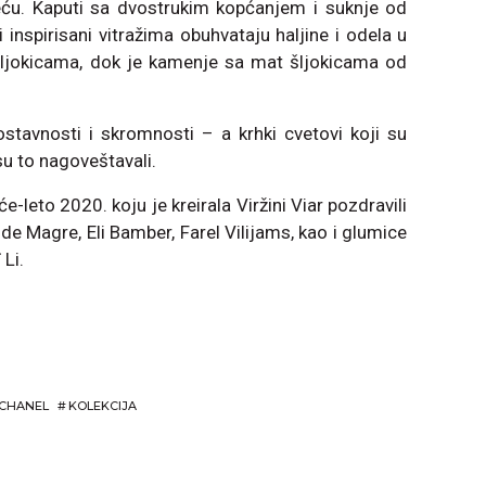
ću. Kaputi sa dvostrukim kopćanjem i suknje od
i inspirisani vitražima obuhvataju haljine i odela u
šljokicama, dok je kamenje sa mat šljokicama od
ostavnosti i skromnosti – a krhki cvetovi koji su
su to nagoveštavali.
e-leto 2020. koju je kreirala Viržini Viar pozdravili
 Magre, Eli Bamber, Farel Vilijams, kao i glumice
 Li.
CHANEL
#
KOLEKCIJA