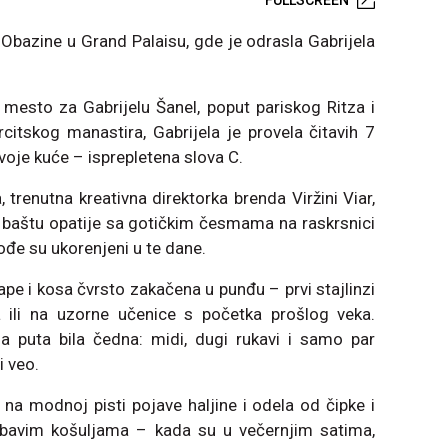
u Obazine u Grand Palaisu, gde je odrasla Gabrijela
 mesto za Gabrijelu Šanel, poput pariskog Ritza i
rcitskog manastira, Gabrijela je provela čitavih 7
svoje kuće – isprepletena slova C.
, trenutna kreativna direktorka brenda Viržini Viar,
u baštu opatije sa gotičkim česmama na raskrsnici
kođe su ukorenjeni u te dane.
ape i kosa čvrsto zakačena u punđu – prvi stajlinzi
 ili na uzorne učenice s početka prošlog veka.
a puta bila čedna: midi, dugi rukavi i samo par
i veo.
na modnoj pisti pojave haljine i odela od čipke i
labavim košuljama – kada su u večernjim satima,