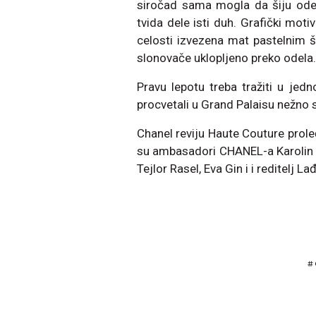
siročad sama mogla da šiju ode
tvida dele isti duh. Grafički motiv
celosti izvezena mat pastelnim 
slonovače uklopljeno preko odela.
Pravu lepotu treba tražiti u jedn
procvetali u Grand Palaisu nežno 
Chanel reviju Haute Couture proleć
su ambasadori CHANEL-a Karolin de
Tejlor Rasel, Eva Gin i i reditelj Lađ
#