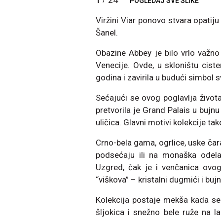
POGLEDAJ SVE SLIKE
Viržini Viar ponovo stvara opatij
Šanel.
Obazine Abbey je bilo vrlo važno
Venecije. Ovde, u skloništu ciste
godina i zavirila u budući simbol 
Sećajući se ovog poglavlja života
pretvorila je Grand Palais u bujn
uličica. Glavni motivi kolekcije ta
Crno-bela gama, ogrlice, uske čar
podsećaju ili na monaška odela
Uzgred, čak je i venčanica ovog
“viškova” – kristalni dugmići i bujn
Kolekcija postaje mekša kada se 
šljokica i snežno bele ruže na 