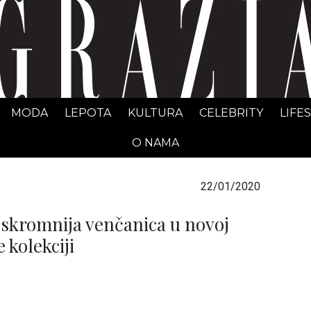
GRAZIA Srbija
MODA
LEPOTA
KULTURA
CELEBRITY
LIFE
O NAMA
22/01/2020
ajskromnija venčanica u novoj
kolekciji