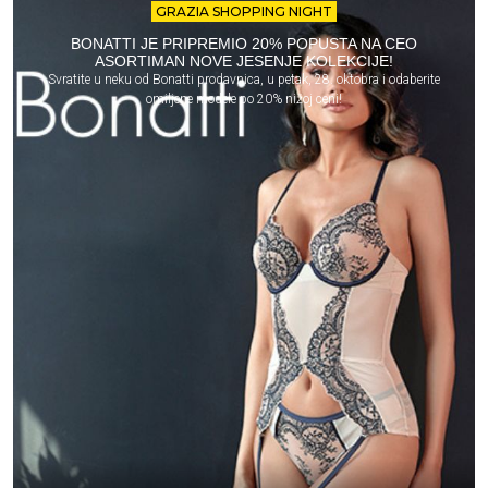
GRAZIA SHOPPING NIGHT
BONATTI JE PRIPREMIO 20% POPUSTA NA CEO
ASORTIMAN NOVE JESENJE KOLEKCIJE!
Svratite u neku od Bonatti prodavnica, u petak, 28. oktobra i odaberite
omiljene modele po 20% nižoj ceni!