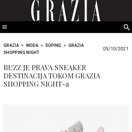
GRAZIA Srbija
S
fo
GRAZIA
>
MODA
>
ŠOPING
>
GRAZIA
05/10/2021
SHOPPING NIGHT
BUZZ JE PRAVA SNEAKER
DESTINACIJA TOKOM GRAZIA
SHOPPING NIGHT-a