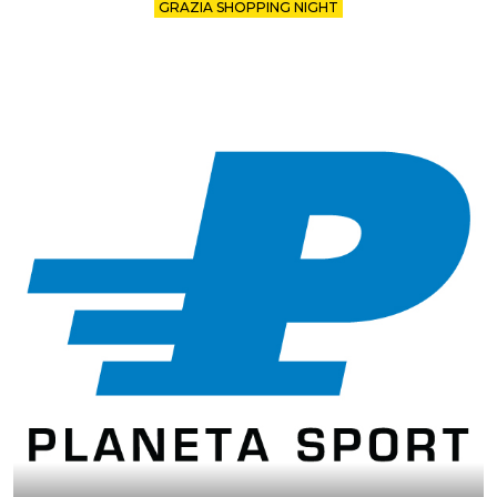
GRAZIA SHOPPING NIGHT
ŠOPING KOJI SE NE PROPUŠTA: 20% POPUSTA NA
APSOLUTNO SVE U PLANETA SPORT PRODAVNICI
U Planeta Sport prodavnici čekaju vas idealani modeli koji će osvežiti vaš
outfit i pružiti maksimalnu udobnost.