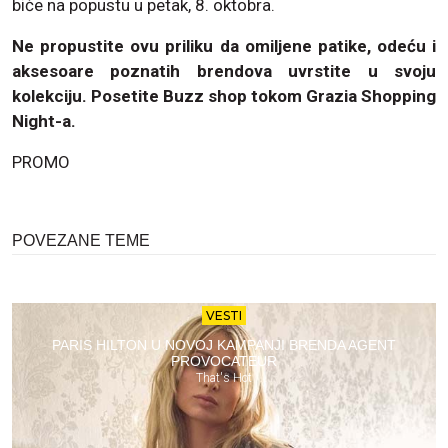
biće na popustu u petak, 8. oktobra.
Ne propustite ovu priliku da omiljene patike, odeću i
aksesoare poznatih brendova uvrstite u svoju
kolekciju. Posetite Buzz shop tokom Grazia Shopping
Night-a.
PROMO
POVEZANE TEME
VESTI
PARIS HILTON U NOVOJ KAMPANJI BRENDA AGENT
PROVOCATEUR
That's Hot