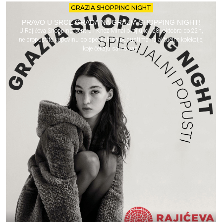
GRAZIA SHOPPING NIGHT
PRAVO U SRCE GRADA NA GRAZIA SHOPPING NIGHT!
U Rajićeva Shopping Centru i Knez Mihailovoj ulici, 28. oktobra do 22h,
ne propustite kupovinu po specijalnim popustima na aktuelne kolekcije,
koje čekaju samo vas.