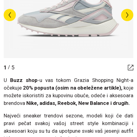
1
5
/
U
Buzz shop
-u vas tokom Grazia Shopping Night-a
očekuje
20% popusta (osim na obeležene artikle),
koje
možete iskoristiti za kupovinu obuće, odeće i aksesoara
brendova
Nike, adidas, Reebok, New Balance i drugih.
Najveći sneaker trendovi sezone, modeli koji će dati
pravi pečat svakoj vašoj street style kombinaciji i
aksesoari koju su tu da upotpune svaki vaš jesenji autfit