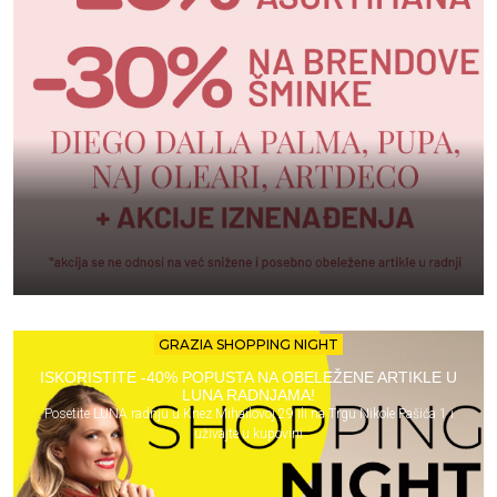
GRAZIA SHOPPING NIGHT
ISKORISTITE -40% POPUSTA NA OBELEŽENE ARTIKLE U
LUNA RADNJAMA!
Posetite LUNA radnju u Knez Mihailovoj 29 ili na Trgu Nikole Pašića 1 i
uživajte u kupovini