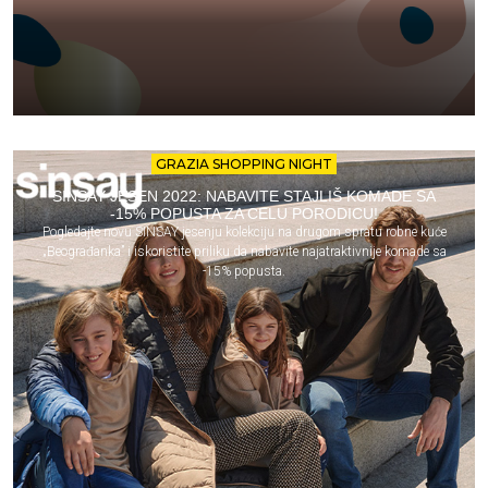
GRAZIA SHOPPING NIGHT
SINSAY JESEN 2022: NABAVITE STAJLIŠ KOMADE SA
-15% POPUSTA ZA CELU PORODICU!
Pogledajte novu SINSAY jesenju kolekciju na drugom spratu robne kuće
„Beograđanka” i iskoristite priliku da nabavite najatraktivnije komade sa
-15% popusta.