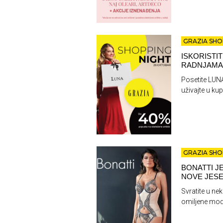
GRAZIA SHO
ISKORISTI
RADNJAMA
Posetite LUNA
uživajte u kup
GRAZIA SHO
BONATTI J
NOVE JESE
Svratite u ne
omiljene mode