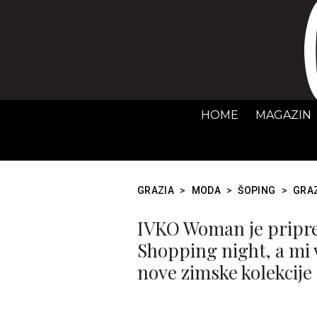
HOME
MAGAZIN
GRAZIA
>
MODA
>
ŠOPING
>
GRAZ
IVKO Woman je pripre
Shopping night, a mi 
nove zimske kolekcije