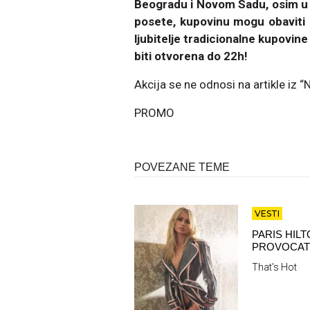
Beogradu i Novom Sadu, osim u ou
posete, kupovinu mogu obaviti
ljubitelje tradicionalne kupovine
biti otvorena do 22h!
Akcija se ne odnosi na artikle iz “
PROMO
POVEZANE TEME
VESTI
PARIS HIL
PROVOCA
That's Hot