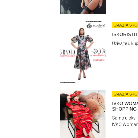
GRAZIA SHO
ISKORISTI
Uživajte u kup
GRAZIA SHO
IVKO WOMA
SHOPPING 
Samo u okvir
IVKO Woman A