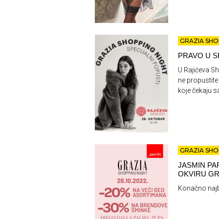
GRAZIA SHO
PRAVO U S
U Rajićeva Sh
ne propustite
koje čekaju 
GRAZIA SHO
JASMIN PA
OKVIRU GR
Konačno najb