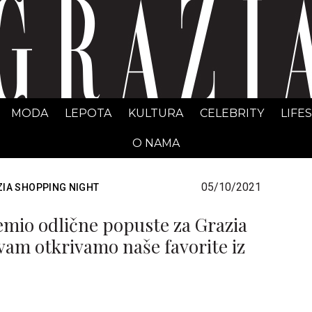
GRAZIA Srbija
MODA
LEPOTA
KULTURA
CELEBRITY
LIFE
O NAMA
05/10/2021
IA SHOPPING NIGHT
mio odlične popuste za Grazia
vam otkrivamo naše favorite iz