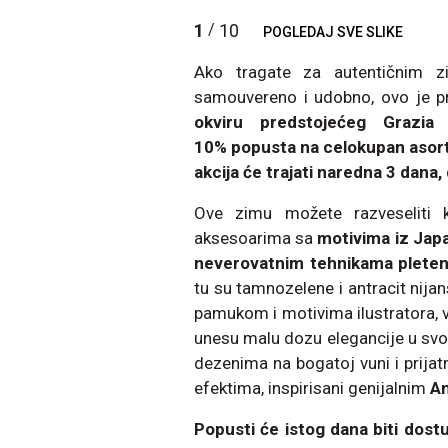
1
10
/
POGLEDAJ SVE SLIKE
Ako tragate za autentičnim 
samouvereno i udobno, ovo je pr
okviru predstojećeg Grazia
10% popusta na celokupan asorti
akcija će trajati naredna 3 dana,
Ove zimu možete razveseliti k
aksesoarima sa
motivima iz Jap
neverovatnim tehnikama pletenj
tu su tamnozelene i antracit nija
pamukom i motivima ilustratora, v
unesu malu dozu elegancije u svoj
dezenima na bogatoj vuni i prija
efektima, inspirisani genijalnim
An
Popusti će istog dana biti dos