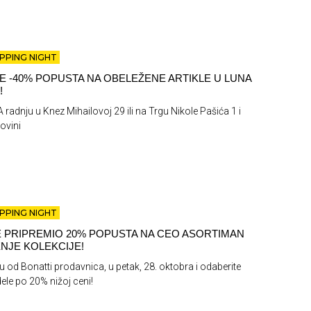
PPING NIGHT
TE -40% POPUSTA NA OBELEŽENE ARTIKLE U LUNA
!
 radnju u Knez Mihailovoj 29 ili na Trgu Nikole Pašića 1 i
ovini
PPING NIGHT
E PRIPREMIO 20% POPUSTA NA CEO ASORTIMAN
NJE KOLEKCIJE!
ku od Bonatti prodavnica, u petak, 28. oktobra i odaberite
le po 20% nižoj ceni!