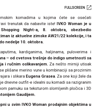
FULLSCREEN
zimskim komadima u kojima ćete se osećati
avi trenutak da nabavite iste!
IVKO Woman je u
 Shopping Night-a, 8. oktobra, obezbedio
man iz aktuelne zimske AW21/22 kolekcije, i ta
 do nedelje 10. oktobra.
aputima, kardiganima, haljinama, puloverima i
ana
– od cvetova trešnje do indigo umetnosti sa
a i ručnim oslikavanjem.
Za nešto mirniji utisak
nse plišane merino vune u kombinaciji sa prozirnim
ajara i slikara
Eugena Grasea
. Za one koji žele da
e dnevne outfit-e idealni su komadi sa razigranim
tnom pamuku sa teksturom slomljenih pločica i 3D
tonijem Gaudijem.
tupni u svim IVKO Woman prodajnim objektima u