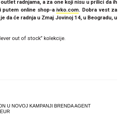
tlet radnjama, a za one koji nisu u prilici da ih
 i putem online shop-a
ivko.com
. Dobra vest za
 je da će radnja u Zmaj Jovinoj 14, u Beogradu, u
Never out of stock” kolekcije.
TON U NOVOJ KAMPANJI BRENDA AGENT
TEUR