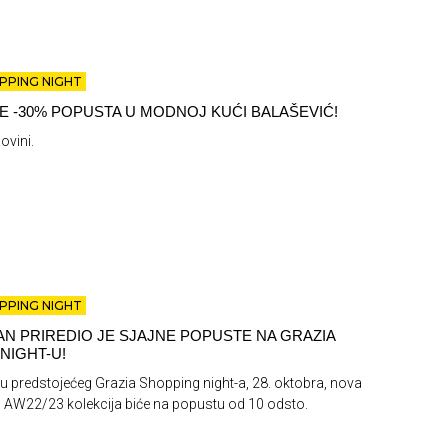
PPING NIGHT
TE -30% POPUSTA U MODNOJ KUĆI BALAŠEVIĆ!
ovini.
PPING NIGHT
N PRIREDIO JE SJAJNE POPUSTE NA GRAZIA
NIGHT-U!
u predstojećeg Grazia Shopping night-a, 28. oktobra, nova
W22/23 kolekcija biće na popustu od 10 odsto.