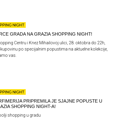
PPING NIGHT
RCE GRADA NA GRAZIA SHOPPING NIGHT!
opping Centru i Knez Mihailovoj ulici, 28. oktobra do 22h,
 kupovinu po specijalnim popustima na aktuelne kolekcije,
samo vas.
PPING NIGHT
RFIMERIJA PRIPREMILA JE SJAJNE POPUSTE U
AZIA SHOPPING NIGHT-A!
olji shopping u gradu